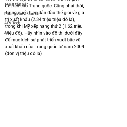
Thơ & tản văn
đặt tên cho Trung quốc. Cũng phải thôi, 
Trung quốc hiện dẫn đầu thế giới về giá 
Phỏng vấn & báo chí
trị xuất khẩu (2.34 triệu triệu đô la), 
AI & Tech
trong khi Mỹ xếp hạng thứ 2 (1.62 triệu 
AI
triệu đô). Hãy nhìn vào đồ thị dưới đây 
để mục kích sự phát triển vượt bậc về 
xuất khẩu của Trung quốc từ năm 2009 
(đơn vị triệu đô la)