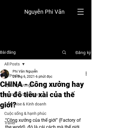
Nguyễn Phi Vân
Đăng ký
Bài đăng
All Posts
Phi Vân Nguyễn
All Posts
26 thg 6, 2021
6 phút đọc
CHINA - Công xưởng hay
Kỹ năng tương lai
thủ đô tiêu xài của thế
Phát triển bản thân
giới?
Franchise & Kinh doanh
Cuộc sống & hạnh phúc
“Công xưởng của thế giới” (Factory of 
Travel
the world), đó là cái cách mà thế giới 