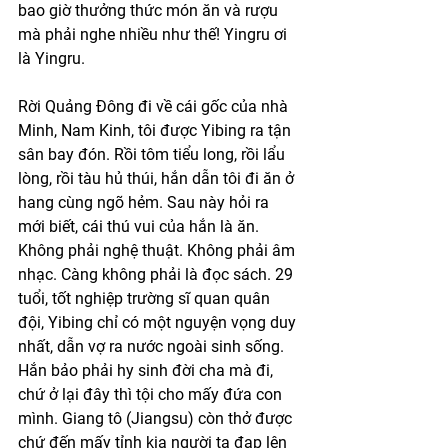
bao giờ thưởng thức món ăn và rượu 
mà phải nghe nhiều như thế! Yingru ơi 
là Yingru. 
Rời Quảng Đông đi về cái gốc của nhà 
Minh, Nam Kinh, tôi được Yibing ra tận 
sân bay đón. Rồi tôm tiểu long, rồi lẩu 
lòng, rồi tàu hủ thúi, hắn dẫn tôi đi ăn ở 
hang cùng ngõ hẻm. Sau này hỏi ra 
mới biết, cái thú vui của hắn là ăn. 
Không phải nghệ thuật. Không phải âm 
nhạc. Càng không phải là đọc sách. 29 
tuổi, tốt nghiệp trường sĩ quan quân 
đội, Yibing chỉ có một nguyện vọng duy 
nhất, dẫn vợ ra nước ngoài sinh sống.  
Hắn bảo phải hy sinh đời cha mà đi, 
chứ ở lại đây thì tội cho mấy đứa con 
mình. Giang tô (Jiangsu) còn thở được 
chứ đến mấy tỉnh kia người ta đạp lên 