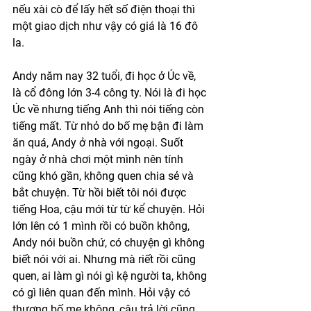
nếu xài cò để lấy hết số điện thoại thì 
một giao dịch như vậy có giá là 16 đô 
la.
Andy năm nay 32 tuổi, đi học ở Úc về, 
là cổ đông lớn 3-4 công ty. Nói là đi học 
Úc về nhưng tiếng Anh thì nói tiếng còn 
tiếng mất. Từ nhỏ do bố mẹ bận đi làm 
ăn quá, Andy ở nhà với ngoại. Suốt 
ngày ở nhà chơi một mình nên tính 
cũng khó gần, không quen chia sẻ và 
bắt chuyện. Từ hồi biết tôi nói được 
tiếng Hoa, cậu mới từ từ kể chuyện. Hỏi 
lớn lên có 1 mình rồi có buồn không, 
Andy nói buồn chứ, có chuyện gì không 
biết nói với ai. Nhưng mà riết rồi cũng 
quen, ai làm gì nói gì kệ người ta, không 
có gì liên quan đến mình. Hỏi vậy có 
thương bố mẹ không, cậu trả lời cũng 