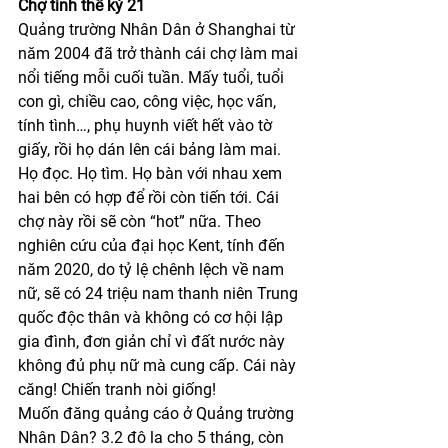
Chợ tình thế kỷ 21
Quảng trường Nhân Dân ở Shanghai từ 
năm 2004 đã trở thành cái chợ làm mai 
nổi tiếng mỗi cuối tuần. Mấy tuổi, tuổi 
con gì, chiều cao, công việc, học vấn, 
tính tình…, phụ huynh viết hết vào tờ 
giấy, rồi họ dán lên cái bảng làm mai. 
Họ đọc. Họ tìm. Họ bàn với nhau xem 
hai bên có hợp để rồi còn tiến tới. Cái 
chợ này rồi sẽ còn “hot” nữa. Theo 
nghiên cứu của đại học Kent, tính đến 
năm 2020, do tỷ lệ chênh lệch về nam 
nữ, sẽ có 24 triệu nam thanh niên Trung 
quốc độc thân và không có cơ hội lập 
gia đình, đơn giản chỉ vì đất nước này 
không đủ phụ nữ mà cung cấp. Cái này 
căng! Chiến tranh nòi giống!
Muốn đăng quảng cáo ở Quảng trường 
Nhân Dân? 3.2 đô la cho 5 tháng, còn 