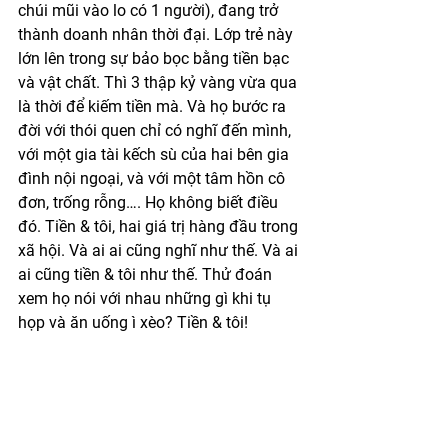
chúi mũi vào lo có 1 người), đang trở 
thành doanh nhân thời đại. Lớp trẻ này 
lớn lên trong sự bảo bọc bằng tiền bạc 
và vật chất. Thì 3 thập kỷ vàng vừa qua 
là thời để kiếm tiền mà. Và họ bước ra 
đời với thói quen chỉ có nghĩ đến mình, 
với một gia tài kếch sù của hai bên gia 
đình nội ngoại, và với một tâm hồn cô 
đơn, trống rỗng…. Họ không biết điều 
đó. Tiền & tôi, hai giá trị hàng đầu trong 
xã hội. Và ai ai cũng nghĩ như thế. Và ai 
ai cũng tiền & tôi như thế. Thử đoán 
xem họ nói với nhau những gì khi tụ 
họp và ăn uống ì xèo? Tiền & tôi!