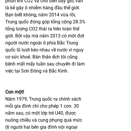
phun khí CO2 và cho đến bây giờ, vẫn 
là kẻ gây ô nhiễm hàng đầu thế giới. 
Bạn biết không, năm 2014 vừa rồi, 
Trung quốc đóng góp tổng cộng 28.3% 
tổng lượng CO2 thải ra trên toàn thế 
giới. Bởi vậy mà năm 2013 có một đợt 
người nước ngoài ở phía Bắc Trung 
quốc lũ lượt kéo nhau về nước vì nguy 
cơ sức khoẻ. Bản thân ếch tôi cũng 
bệnh mất mấy tuần sau chuyến đi làm 
việc tại Sơn Đông và Bắc Kinh.     
Con một! 
Năm 1979, Trung quốc ra chính sách 
mỗi gia đình chỉ cho phép 1 con. 30 
năm sau, có một lớp trẻ U40, được 
nuông chiều và cung phụng quá mức 
(6 người hai bên gia đình nội ngoại 