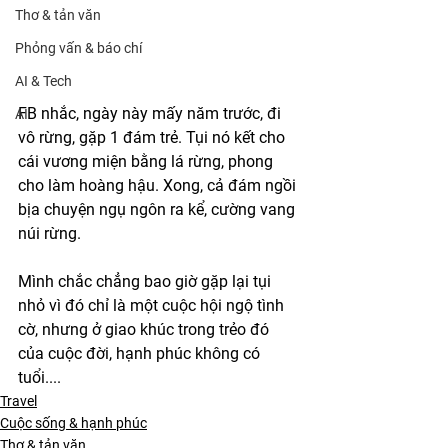
Thơ & tản văn
Phỏng vấn & báo chí
AI & Tech
FB nhắc, ngày này mấy năm trước, đi 
AI
vô rừng, gặp 1 đám trẻ. Tụi nó kết cho 
cái vương miện bằng lá rừng, phong 
cho làm hoàng hậu. Xong, cả đám ngồi 
bịa chuyện ngụ ngôn ra kể, cường vang 
núi rừng. 
Mình chắc chẳng bao giờ gặp lại tụi 
nhỏ vì đó chỉ là một cuộc hội ngộ tình 
cờ, nhưng ở giao khúc trong trẻo đó 
của cuộc đời, hạnh phúc không có 
tuổi....
Travel
Cuộc sống & hạnh phúc
Thơ & tản văn