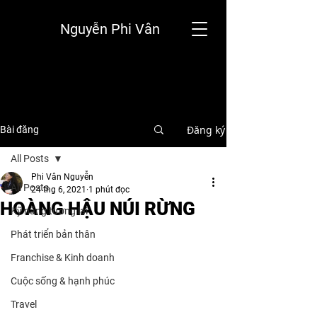
Nguyễn Phi Vân
Đăng ký
Bài đăng
All Posts
Phi Vân Nguyễn
All Posts
24 thg 6, 2021
1 phút đọc
HOÀNG HẬU NÚI RỪNG
Kỹ năng tương lai
Phát triển bản thân
Franchise & Kinh doanh
Cuộc sống & hạnh phúc
Travel