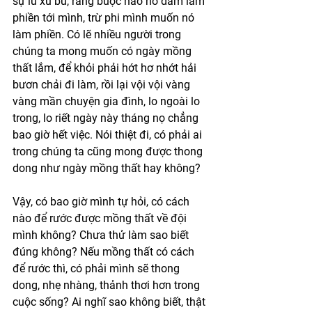
sự lu xu bu, ràng buộc nào nó dám làm 
phiền tới mình, trừ phi mình muốn nó 
làm phiền. Có lẽ nhiều người trong 
chúng ta mong muốn có ngày mồng 
thất lắm, để khỏi phải hớt hơ nhớt hải 
bươn chải đi làm, rồi lại vội vội vàng 
vàng mần chuyện gia đình, lo ngoài lo 
trong, lo riết ngày này tháng nọ chẳng 
bao giờ hết việc. Nói thiệt đi, có phải ai 
trong chúng ta cũng mong được thong 
dong như ngày mồng thất hay không?
Vậy, có bao giờ mình tự hỏi, có cách 
nào để rước được mồng thất về đội 
mình không? Chưa thử làm sao biết 
đúng không? Nếu mồng thất có cách 
để rước thì, có phải mình sẽ thong 
dong, nhẹ nhàng, thảnh thơi hơn trong 
cuộc sống? Ai nghĩ sao không biết, thật 