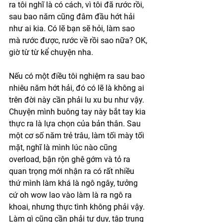
ra tôi nghĩ là có cách, vì tôi đã rước rồi, 
sau bao năm cũng đâm đầu hớt hải 
như ai kia. Có lẽ bạn sẽ hỏi, làm sao 
mà rước được, rước về rồi sao nữa? OK, 
giờ từ từ kể chuyện nha.
Nếu có một điều tôi nghiệm ra sau bao 
nhiêu năm hớt hải, đó có lẽ là không ai 
trên đời này cần phải lu xu bu như vậy. 
Chuyện mình buông tay này bắt tay kia 
thực ra là lựa chọn của bản thân. Sau 
một cơ số năm trẻ trâu, làm tối mày tối 
mặt, nghĩ là mình lúc nào cũng 
overload, bận rộn ghê gớm và tỏ ra 
quan trọng mới nhận ra có rất nhiều 
thứ mình làm khá là ngô ngây, tưởng 
cứ oh wow lao vào làm là ra ngô ra 
khoai, nhưng thực tình không phải vậy. 
Làm gì cũng cần phải tư duy, tập trung 