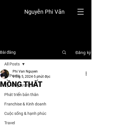
Nguyễn Phi Vân
Đăng ký
Bài đăng
All Posts
Phi Van Nguyen
All Posts
9 thg 5, 2024
5 phút đọc
MỒNG THẤT
Kỹ năng tương lai
Phát triển bản thân
Franchise & Kinh doanh
Cuộc sống & hạnh phúc
Travel