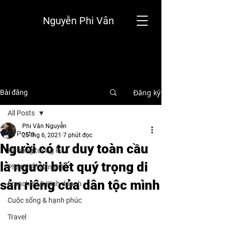
Nguyễn Phi Vân
Đăng ký
Bài đăng
All Posts
Phi Vân Nguyễn
All Posts
25 thg 6, 2021
7 phút đọc
Người có tư duy toàn cầu
Kỹ năng tương lai
là người biết quý trọng di
Phát triển bản thân
sản riêng của dân tộc mình
Franchise & Kinh doanh
Cuộc sống & hạnh phúc
Travel