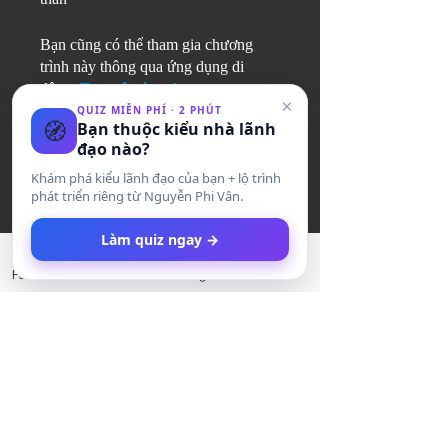
Bạn cũng có thể tham gia chương
trình này thông qua ứng dụng di
động.
Truy cập ứng dụng
×
QUIZ MIỄN PHÍ · 2 PHÚT
🧭
Bạn thuộc kiểu nhà lãnh
đạo nào?
Khám phá kiểu lãnh đạo của bạn + lộ trình
Người hướng dẫn
phát triển riêng từ Nguyễn Phi Vân.
Làm quiz ngay →
Phi Van Nguyen
Facebook
LinkedIn
Instagram
Twitter
Giá
Blog Member, Miễn phí