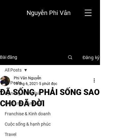
Nguyễn Phi Vân
Đăng ký
Bài đăng
All Posts
Phi Vân Nguyễn
All Posts
19 thg 6, 2021
5 phút đọc
ĐÃ SỐNG, PHẢI SỐNG SAO
Kỹ năng tương lai
CHO ĐÃ ĐỜI
Phát triển bản thân
Franchise & Kinh doanh
Cuộc sống & hạnh phúc
Travel