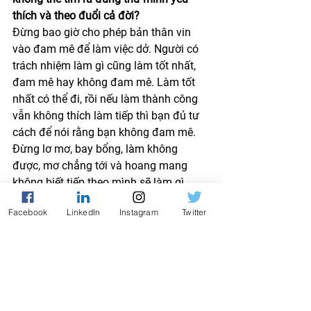
thích và theo đuổi cả đời?
Đừng bao giờ cho phép bản thân vin 
vào đam mê để làm việc dở. Người có 
trách nhiệm làm gì cũng làm tốt nhất, 
đam mê hay không đam mê. Làm tốt 
nhất có thể đi, rồi nếu làm thành công 
vẫn không thích làm tiếp thì bạn đủ tư 
cách để nói rằng bạn không đam mê. 
Đừng lơ mơ, bay bổng, làm không 
được, mơ chẳng tới và hoang mang 
không biết tiếp theo mình sẽ làm gì.
Tiếp theo, là làm thật tốt việc mình 
Facebook
LinkedIn
Instagram
Twitter
đang có. Khi đã cố gắng và làm tốt 
nhất và tốt hơn có thể, bạn có thể nhờ 
sếp, nhờ mentor của mình nhận xét 
thêm. Nói qua nói lại, cũng chỉ khuyên 
các bạn một điều, muốn thành công 
trong đời thì việc gì đến tay mình cũng 