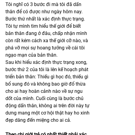
Tôi nghĩ có 3 bước đi mà tôi đã dấn 
thân để có được như ngày hôm nay. 
Bước thứ nhất là xác định thực trạng. 
Tôi tự mình tìm hiểu thế giới để biết 
bản thân đang ở đâu, chấp nhận mình 
còn rất kém cách xa thế giới cỡ nào, và 
phá vỡ mọi sự hoang tưởng về cái tôi 
ngạo mạn của bản thân.
Sau khi hiểu xác định thực trạng xong, 
bước thứ 2 của tôi là lên kế hoạch phát 
triển bản thân: Thiếu gì học đó, thiếu gì 
bổ sung đó và không bao giờ đổ thừa 
cho ai hay hoàn cảnh nào về sự ngu 
dốt của mình. Cuối cùng là bước chủ 
động dấn thân, không ai trên đời này tự 
dưng mang một cơ hội thật hay ho xinh 
đẹp dâng đến miệng cho ai cả. 
Theo chị giới trẻ có nhất thiết phải xác 