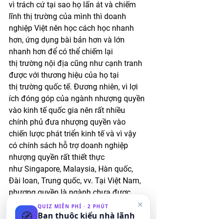
vì trách cứ tại sao họ lấn át và chiếm 
lĩnh thị trường của mình thì doanh 
nghiệp Việt nên học cách học nhanh 
hơn, ứng dụng bài bản hơn và lớn 
nhanh hơn để có thể chiếm lại 
thị trường nội địa cũng như cạnh tranh 
được với thương hiệu của họ tại 
thị trường quốc tế. Đương nhiên, vì lợi 
ích đóng góp của ngành nhượng quyền 
vào kinh tế quốc gia nên rất nhiều 
chính phủ đưa nhượng quyền vào 
chiến lược phát triển kinh tế và vì vậy 
có chính sách hỗ trợ doanh nghiệp 
nhượng quyền rất thiết thực 
như Singapore, Malaysia, Hàn quốc, 
Đài loan, Trung quốc, vv. Tại Việt Nam, 
nhượng quyền là ngành chưa được 
×
chính phủ quan tâm và hầu như không 
QUIZ MIỄN PHÍ · 2 PHÚT
🧭
Bạn thuộc kiểu nhà lãnh
có bất kỳ hỗ trợ nào cho doanh nghiệp. 