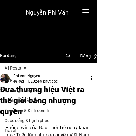
Nguyễn Phi Vân
Đăng ký
Bài đăng
All Posts
Phi Van Nguyen
All Posts
19 thg 11, 2024
9 phút đọc
Đưa thương hiệu Việt ra
Kỹ năng tương lai
thế giới bằng nhượng
Phát triển bản thân
quyền
Franchise & Kinh doanh
Cuộc sống & hạnh phúc
Phỏng vấn của Báo Tuổi Trẻ ngày khai 
Travel
mạc Triển lãm nhượng quyền Việt Nam 