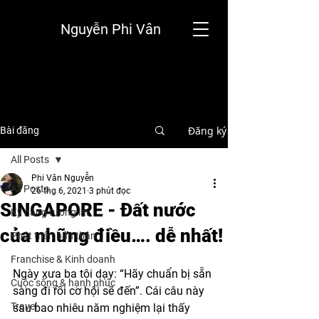
Nguyễn Phi Vân
Đăng ký
Bài đăng
All Posts
Phi Vân Nguyễn
All Posts
26 thg 6, 2021
3 phút đọc
SINGAPORE - Đất nước
Kỹ năng tương lai
của những điều…. dễ nhất!
Phát triển bản thân
Franchise & Kinh doanh
Ngày xưa ba tôi dạy: “Hãy chuẩn bị sẵn 
Cuộc sống & hạnh phúc
sàng đi rồi cơ hội sẽ đến”. Cái câu này 
Travel
sau bao nhiêu năm nghiệm lại thấy 