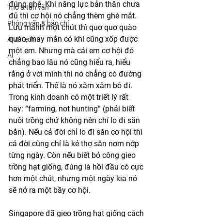
đúng ghê. Khi năng lực bản thân chưa 
Thơ & tản văn
đủ thì cơ hội nó chẳng thèm ghé mắt. 
Phỏng vấn & báo chí
Lưu manh một chút thì quơ quơ quào 
quào, may mắn có khi cũng xốp được 
AI & Tech
một em. Nhưng mà cái em cơ hội đó 
AI
chẳng bao lâu nó cũng hiểu ra, hiểu 
rằng ở với mình thì nó chẳng có đường 
phát triển. Thế là nó xăm xăm bỏ đi. 
Trong kinh doanh có một triết lý rất 
hay: “farming, not hunting” (phải biết 
nuôi trồng chứ không nên chỉ lo đi săn 
bắn). Nếu cả đời chỉ lo đi săn cơ hội thì 
cả đời cũng chỉ là kẻ thợ săn nơm nớp 
từng ngày. Còn nếu biết bỏ công gieo 
trồng hạt giống, đúng là hồi đầu có cực 
hơn một chút, nhưng một ngày kia nó 
sẽ nở ra một bầy cơ hội.   
Singapore đã gieo trồng hạt giống cách 