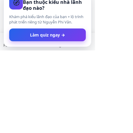
🧭
Bạn thuộc kiểu nhà lãnh
đạo nào?
Khám phá kiểu lãnh đạo của bạn + lộ trình
phát triển riêng từ Nguyễn Phi Vân.
Làm quiz ngay →
Facebook
LinkedIn
Instagram
Twitter
Kỹ năng tương lai
Phát triển bản thân
Franchise & Kinh doanh
Xem tất cả
Bài đăng gần đây