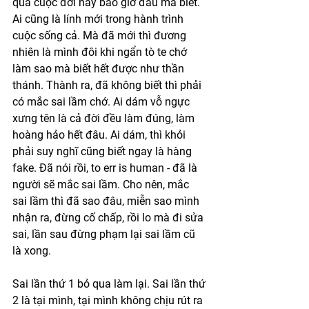
qua cuộc đời này bao giờ đâu mà biết. 
Ai cũng là lính mới trong hành trình 
cuộc sống cả. Mà đã mới thì đương 
nhiên là mình đôi khi ngẩn tò te chớ 
làm sao mà biết hết được như thần 
thánh. Thành ra, đã không biết thì phải 
có mắc sai lầm chớ. Ai dám vỗ ngực 
xưng tên là cả đời đều làm đúng, làm 
hoàng hảo hết đâu. Ai dám, thì khỏi 
phải suy nghĩ cũng biết ngay là hàng 
fake. Đã nói rồi, to err is human - đã là 
người sẽ mắc sai lầm. Cho nên, mắc 
sai lầm thì đã sao đâu, miễn sao mình 
nhận ra, đừng cố chấp, rồi lo mà đi sửa 
sai, lần sau đừng phạm lại sai lầm cũ 
là xong. 
Sai lần thứ 1 bỏ qua làm lại. Sai lần thứ 
2 là tại mình, tại mình không chịu rút ra 