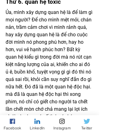
Thứ 6. quan hệ toxic 
Ủa, mình xây dựng quan hệ là để làm gì 
mọi người? Để cho mình mệt mỏi, chán 
nản, trầm cảm chơi vì mình rảnh quá, 
hay xây dựng quan hệ là để cho cuộc 
đời mình nó phong phú hơn, hay ho 
hơn, vui vẻ hạnh phúc hơn? Bất kỳ 
quan hệ kiểu gì trong đời mà nó rút cạn 
kiệt năng lượng của ai, khiến cho ai đó 
ủ ê, buồn khổ, tuyệt vọng gì gì đó thì nó 
quá sai rồi, khỏi cần suy nghĩ đắn đo gì 
nữa hết. Đó đã là một quan hệ độc hại. 
mà đã là quan hệ độc hại thì xong 
phim, nó chỉ có giết cho người ta chết 
lần chết mòn chớ chả mang lại lợi ích 
gì dù cho bạn có cố tình níu kéo. 
Facebook
LinkedIn
Instagram
Twitter
Cho nên, hễ thấy mình đang ở trong 
một hay nhiều quan hệ độc hại như thế 