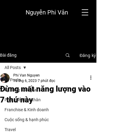
Nguyễn Phi Vân
Đăng ký
Bài đăng
All Posts
Phi Van Nguyen
All Posts
16 thg 6, 2023
7 phút đọc
Đừng mất năng lượng vào
Kỹ năng tương lai
7 thứ này
Phát triển bản thân
Franchise & Kinh doanh
Cuộc sống & hạnh phúc
Travel