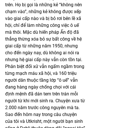
trên. Họ bị gọi là những kẻ “không nên 
chạm vào”, những kẻ không được xếp 
vào giai cấp nào và bị bỏ rơi bên lề xã 
hội, chỉ để làm những công việc ô uế 
mà thôi. Mặc dù hiến pháp Ấn độ đã 
thẳng thừng xóa bỏ sự bất công về hệ 
giai cấp từ những năm 1950, nhưng 
cho đến ngày nay, dù không ai nói ra 
nhưng hệ giai cấp này vẫn còn tồn tại. 
Phân biệt đối xử vẫn ngấm ngầm trong 
từng mạch máu xã hội, và 160 triệu 
người dân thuộc tầng lớp “ô uế” vẫn 
đang hàng ngày chống chọi với cái 
định mệnh đã dán tem trên trán mỗi 
người từ khi mới sinh ra. Chuyện xưa từ 
2.000 năm trước công nguyên mà ta. 
Sao đến hôm nay trong câu chuyện 
của tôi và Utkrisht, một người bạn sinh 