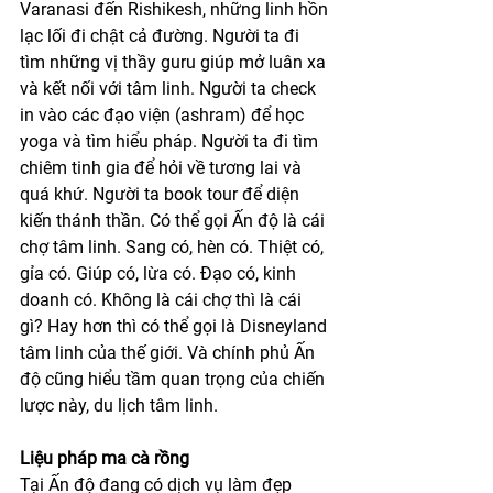
Varanasi đến Rishikesh, những linh hồn 
lạc lối đi chật cả đường. Người ta đi 
tìm những vị thầy guru giúp mở luân xa 
và kết nối với tâm linh. Người ta check 
in vào các đạo viện (ashram) để học 
yoga và tìm hiểu pháp. Người ta đi tìm 
chiêm tinh gia để hỏi về tương lai và 
quá khứ. Người ta book tour để diện 
kiến thánh thần. Có thể gọi Ấn độ là cái 
chợ tâm linh. Sang có, hèn có. Thiệt có, 
gỉa có. Giúp có, lừa có. Đạo có, kinh 
doanh có. Không là cái chợ thì là cái 
gì? Hay hơn thì có thể gọi là Disneyland 
tâm linh của thế giới. Và chính phủ Ấn 
độ cũng hiểu tầm quan trọng của chiến 
lược này, du lịch tâm linh.
Liệu pháp ma cà rồng
Tại Ấn độ đang có dịch vụ làm đẹp 