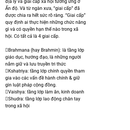
địa lý và giai cấp xã hội tương ứng ở 
Ấn độ. Và từ ngàn xưa, “giai cấp” đã 
được chia ra hết sức rõ ràng. “Giai cấp” 
quy định ai thực hiện những chức năng 
gì và có quyền hạn thế nào trong xã 
hội. Có tất cả là 4 giai cấp.
Brahmana (hay Brahmin): là tầng lớp 
giáo dục, hướng đạo, là những người 
nắm giữ và lưu truyền tri thức
Kshatriya: tầng lớp chính quyền tham 
gia vào các vấn đề hành chính & giữ 
gìn luật pháp cộng đồng.
Vaishya: tầng lớp làm ăn, kinh doanh
Shudra: tầng lớp lao động chân tay 
trong xã hội