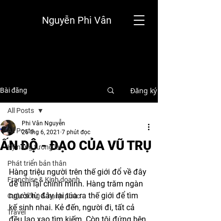
Nguyễn Phi Vân
Đăng ký
Bài đăng
All Posts
Phi Vân Nguyễn
All Posts
26 thg 6, 2021
7 phút đọc
ẤN ĐỘ - ĐẠO CỦA VŨ TRỤ
Kỹ năng tương lai
Phát triển bản thân
Hàng triệu người trên thế giới đổ về đây 
Franchise & Kinh doanh
để tìm lại chính mình. Hàng trăm ngàn 
người từ đây lại túa ra thế giới để tìm 
Cuộc sống & hạnh phúc
kế sinh nhai. Kẻ đến, người đi, tất cả 
Travel
đều lao xao tìm kiếm. Còn tôi đứng bên 