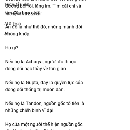
Thơ & tản văn
đường bối rối, lặng im. Tìm cái chi và 
tìm đến bao giờ?  
Phỏng vấn & báo chí
AI & Tech
Ấn độ là như thế đó, những mảnh đời 
AI
không khớp.
Họ gì?
Nếu họ là Acharya, người đó thuộc 
dòng dõi bậc thầy về tôn giáo.
Nếu họ là Gupta, đây là quyền lực của 
dòng dõi thống trị muôn dân.
Nếu họ là Tandon, nguồn gốc tổ tiên là 
những chiến binh vĩ đại.
Họ của một người thế hiện nguồn gốc 