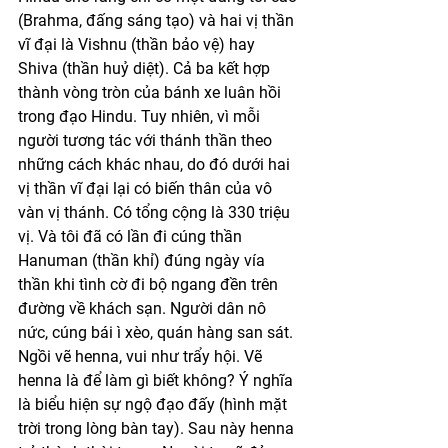
(Brahma, đấng sáng tạo) và hai vị thần 
vĩ đại là Vishnu (thần bảo vệ) hay 
Shiva (thần huỷ diệt). Cả ba kết hợp 
thành vòng tròn của bánh xe luân hồi 
trong đạo Hindu. Tuy nhiên, vì mỗi 
người tương tác với thánh thần theo 
những cách khác nhau, do đó dưới hai 
vị thần vĩ đại lại có biến thân của vô 
vàn vị thánh. Có tổng cộng là 330 triệu 
vị. Và tôi đã có lần đi cúng thần 
Hanuman (thần khỉ) đúng ngày vía 
thần khi tình cờ đi bộ ngang đền trên 
đường về khách sạn. Người dân nô 
nức, cúng bái ì xèo, quán hàng san sát. 
Ngồi vẽ henna, vui như trẩy hội. Vẽ 
henna là để làm gì biết không? Ý nghĩa 
là biểu hiện sự ngộ đạo đấy (hình mặt 
trời trong lòng bàn tay). Sau này henna 