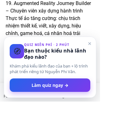
19. Augmented Reality Journey Builder 
– Chuyên viên xây dựng hành trình 
Thực tế ảo tăng cường: chịu trách 
nhiệm thiết kế, viết, xây dựng, hiệu 
chỉnh, game hoá, cá nhân hoá trải 
nhiệm tuyệt vời cho khách hàng khi sử 
×
QUIZ MIỄN PHÍ · 2 PHÚT
dụng thực tế ảo tăng cường. 
🧭
Bạn thuộc kiểu nhà lãnh
đạo nào?
20. Highway Controller – Chuyên viên 
Khám phá kiểu lãnh đạo của bạn + lộ trình
quản lý đường cao tốc: chịu trách 
phát triển riêng từ Nguyễn Phi Vân.
nhiệm quản trị hệ thống giao thông 
Làm quiz ngay →
đường bộ và đường hàng không trong 
thành phố. Làm việc cùng với đội ngũ 
Facebook
LinkedIn
Instagram
Twitter
quản trị không gian hàng không của 
thành phố nhằm theo dõi, xây dựng 
chính sách, lên kế hoạch và quản lý hệ 
thống đường bộ và đường hàng không 
nội thành.