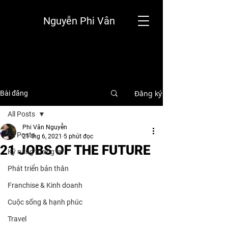
Nguyễn Phi Vân
Đăng ký
Bài đăng
All Posts
Phi Vân Nguyễn
All Posts
21 thg 6, 2021
5 phút đọc
21 JOBS OF THE FUTURE
Kỹ năng tương lai
Phát triển bản thân
Franchise & Kinh doanh
Cuộc sống & hạnh phúc
Travel