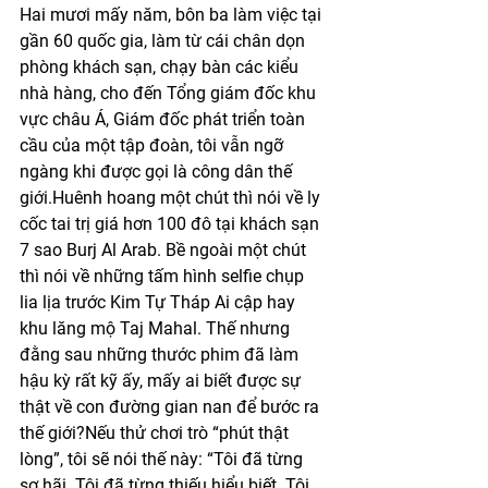
Hai mươi mấy năm, bôn ba làm việc tại 
gần 60 quốc gia, làm từ cái chân dọn 
phòng khách sạn, chạy bàn các kiểu 
nhà hàng, cho đến Tổng giám đốc khu 
vực châu Á, Giám đốc phát triển toàn 
cầu của một tập đoàn, tôi vẫn ngỡ 
ngàng khi được gọi là công dân thế 
giới.Huênh hoang một chút thì nói về ly 
cốc tai trị giá hơn 100 đô tại khách sạn 
7 sao Burj Al Arab. Bề ngoài một chút 
thì nói về những tấm hình selfie chụp 
lia lịa trước Kim Tự Tháp Ai cập hay 
khu lăng mộ Taj Mahal. Thế nhưng 
đằng sau những thước phim đã làm 
hậu kỳ rất kỹ ấy, mấy ai biết được sự 
thật về con đường gian nan để bước ra 
thế giới?Nếu thử chơi trò “phút thật 
lòng”, tôi sẽ nói thế này: “Tôi đã từng 
sợ hãi. Tôi đã từng thiếu hiểu biết. Tôi 