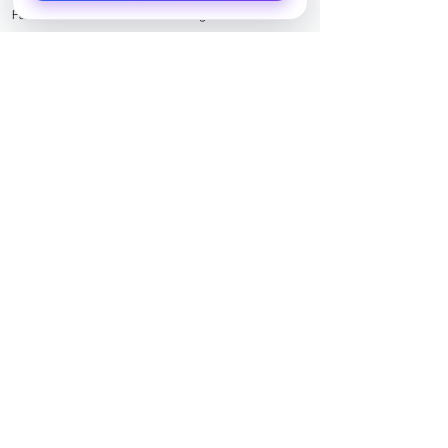
Facebook
LinkedIn
Instagram
Twitter
Xem tất cả
Bài đăng gần đây
Bình luận