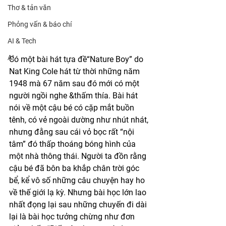
Thơ & tản văn
Phỏng vấn & báo chí
AI & Tech
AI
Có một bài hát tựa đề“Nature Boy” do 
Nat King Cole hát từ thời những năm 
1948 mà 67 năm sau đó mới có một 
người ngồi nghe &thấm thía. Bài hát 
nói về một cậu bé có cặp mắt buồn 
tênh, có vẻ ngoài dường như nhút nhát, 
nhưng đằng sau cái vỏ bọc rất “nội 
tâm” đó thấp thoáng bóng hình của 
một nhà thông thái. Người ta đồn rằng 
cậu bé đã bôn ba khắp chân trời góc 
bể, kể vô số những câu chuyện hay ho 
về thế giới lạ kỳ. Nhưng bài học lớn lao 
nhất đọng lại sau những chuyến đi dài 
lại là bài học tưởng chừng như đơn 