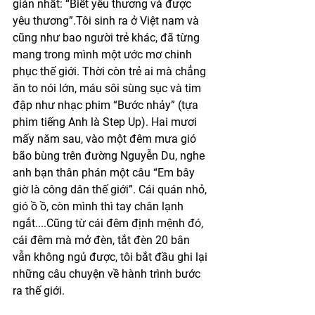
giản nhất: “Biết yêu thương và được 
yêu thương”.Tôi sinh ra ở Việt nam và 
cũng như bao người trẻ khác, đã từng 
mang trong mình một ước mơ chinh 
phục thế giới. Thời còn trẻ ai mà chẳng 
ăn to nói lớn, máu sôi sùng sục và tim 
đập như nhạc phim “Bước nhảy” (tựa 
phim tiếng Anh là Step Up). Hai mươi 
mấy năm sau, vào một đêm mưa gió 
bão bùng trên đường Nguyễn Du, nghe 
anh bạn thân phán một câu “Em bây 
giờ là công dân thế giới”. Cái quán nhỏ, 
gió ồ ồ, còn mình thì tay chân lạnh 
ngắt....Cũng từ cái đêm định mệnh đó, 
cái đêm mà mở đèn, tắt đèn 20 bân 
vẫn không ngủ được, tôi bắt đầu ghi lại 
những câu chuyện về hành trình bước 
ra thế giới. 