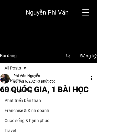
Nguyễn Phi Vân
Đăng ký
Bài đăng
All Posts
Phi Vân Nguyễn
All Posts
26 thg 6, 2021
3 phút đọc
60 QUỐC GIA, 1 BÀI HỌC
Kỹ năng tương lai
Phát triển bản thân
Franchise & Kinh doanh
Cuộc sống & hạnh phúc
Travel