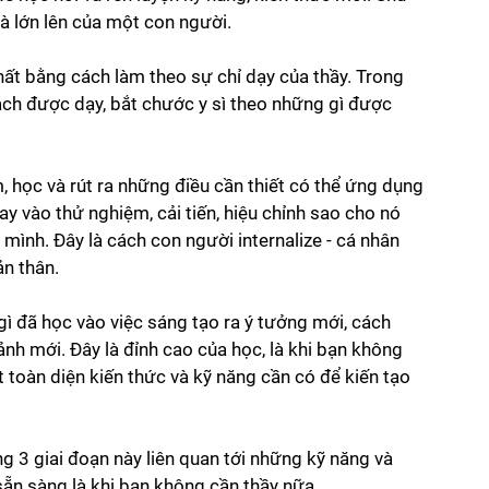
và lớn lên của một con người. 
hất bằng cách làm theo sự chỉ dạy của thầy. Trong 
ách được dạy, bắt chước y sì theo những gì được 
, học và rút ra những điều cần thiết có thể ứng dụng 
ay vào thử nghiệm, cải tiến, hiệu chỉnh sao cho nó 
mình. Đây là cách con người internalize - cá nhân 
n thân.
gì đã học vào việc sáng tạo ra ý tưởng mới, cách 
nh mới. Đây là đỉnh cao của học, là khi bạn không 
 toàn diện kiến thức và kỹ năng cần có để kiến tạo 
g 3 giai đoạn này liên quan tới những kỹ năng và 
sẵn sàng là khi bạn không cần thầy nữa. 