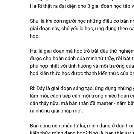
Ha-Ri thật ra đại diện cho 3 giai đoạn học tập 
Shu: là khi con người học những điều cơ bản n
giai đoạn này, chủ yếu là học, ứng dụng theo c
học. 
Ha: là giai đoạn mà học trò bắt đầu thử nghiệm
được cho hoàn cảnh của mình từ thầy, rồi bắt t
phù hợp nhất với tình huống và môi trưởng của 
hoá kiến thức học được thành kiến thức của bả
Ri: Đây là giai đoạn sáng tạo, ứng dụng những 
làm mới, cách tiếp cận mới trong nhiều hoàn cả
cần thầy nữa, mà bản thân đã master - nắm bắt
ra những giải pháp mới. 
Bạn cũng nên phản tư lại, mình đang ở đâu tron
kiến thức mình đang học? Nhớ là, bạn thật sự 