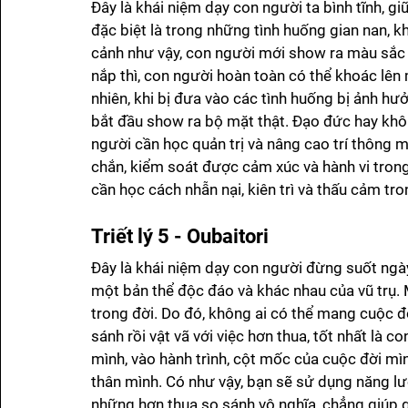
Đây là khái niệm dạy con người ta bình tĩnh, g
đặc biệt là trong những tình huống gian nan, kh
cảnh như vậy, con người mới show ra màu sắc t
nắp thì, con người hoàn toàn có thể khoác lên 
nhiên, khi bị đưa vào các tình huống bị ảnh hưở
bắt đầu show ra bộ mặt thật. Đạo đức hay khôn
người cần học quản trị và nâng cao trí thông 
chắn, kiểm soát được cảm xúc và hành vi tron
cần học cách nhẫn nại, kiên trì và thấu cảm tr
Triết lý 5 - Oubaitori
Đây là khái niệm dạy con người đừng suốt ngày
một bản thể độc đáo và khác nhau của vũ trụ. M
trong đời. Do đó, không ai có thể mang cuộc đời
sánh rồi vật vã với việc hơn thua, tốt nhất là c
mình, vào hành trình, cột mốc của cuộc đời mì
thân mình. Có như vậy, bạn sẽ sử dụng năng l
những hơn thua so sánh vô nghĩa, chẳng giúp g