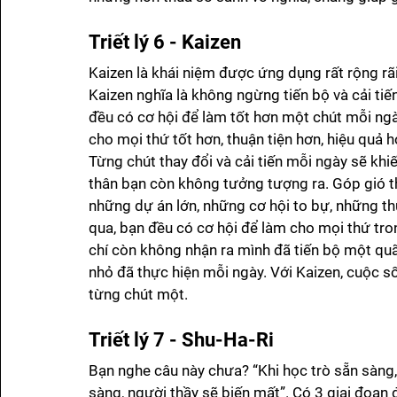
Triết lý 6 - Kaizen
Kaizen là khái niệm được ứng dụng rất rộng rãi
Kaizen nghĩa là không ngừng tiến bộ và cải tiế
đều có cơ hội để làm tốt hơn một chút mỗi ngày
cho mọi thứ tốt hơn, thuận tiện hơn, hiệu quả 
Từng chút thay đổi và cải tiến mỗi ngày sẽ khi
thân bạn còn không tưởng tượng ra. Góp gió t
những dự án lớn, những cơ hội to bự, những th
qua, bạn đều có cơ hội để làm cho mọi thứ tro
chí còn không nhận ra mình đã tiến bộ một quã
nhỏ đã thực hiện mỗi ngày. Với Kaizen, cuộc số
từng chút một. 
Triết lý 7 - Shu-Ha-Ri
Bạn nghe câu này chưa? “Khi học trò sẵn sàng, 
sàng, người thầy sẽ biến mất”. Có 3 giai đoạn đ