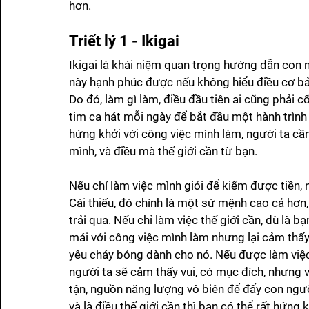
hơn.
Triết lý 1 - Ikigai
Ikigai là khái niệm quan trọng hướng dẫn con 
này hạnh phúc được nếu không hiểu điều cơ bản 
Do đó, làm gì làm, điều đầu tiên ai cũng phải c
tim ca hát mỗi ngày để bắt đầu một hành trình 
hứng khởi với công việc mình làm, người ta c
mình, và điều mà thế giới cần từ bạn. 
Nếu chỉ làm việc mình giỏi để kiếm được tiền, 
Cái thiếu, đó chính là một sứ mệnh cao cả hơn
trải qua. Nếu chỉ làm việc thế giới cần, dù là bạ
mái với công việc mình làm nhưng lại cảm thấy 
yêu cháy bỏng dành cho nó. Nếu được làm việc
người ta sẽ cảm thấy vui, có mục đích, nhưng 
tận, nguồn năng lượng vô biên để đẩy con ngư
và là điều thế giới cần thì bạn có thể rất hứng 