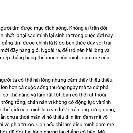
người tìm được mục đích sống. Không ai trên đời 
nhất là tại sao mình lại sinh ra trong cuộc đời này. 
ố gắng tìm được chính là lý do bạn thức dậy với trái 
mới đầy nắng gió. Ngoài ra, để trở nên hài lòng và 
ần xếp thẳng hàng thế mạnh của mình, đam mê của 
người ta có thể hài lòng nhưng cảm thấy thiếu thiếu. 
, lớn hơn cả cuộc sống thường ngày mà ta cứ phải 
n có khả năng và làm rất tốt, bạn có thể rất thoải 
trống rỗng, chán nản vì không có động lực và tình 
 thế giới cần mình làm và được trả công xứng đáng, 
vẫn chưa thoả mãn vì nó thiếu đi niềm đam mê vô 
ời về phía trước. Còn nếu chỉ làm điều mình đam mê 
khởi, đã đời, hài lòng nhưng lại chẳng có tiền. Mà 