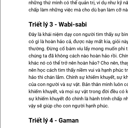
những thứ mình có thể quản trị, ví dụ như kỹ nă
chấp làm những việc mà cho dù bạn làm cỡ nà
Triết lý 3 - Wabi-sabi
Đây là khái niệm dạy con người tìm thấy sự bì
có gì là hoàn hảo cả, được này mất kia, giỏi nà
thường. Đừng cố bám víu lấy mong muốn phi thự
chúng ta đã không cách nào hoàn hảo rồi. Chính
khác nó có thể trở nên hoàn hảo? Cho nên, thay
nên học cách tìm thấy niềm vui và hạnh phúc tr
hảo thì chán lắm. Chính sự khiếm khuyết, sự 
của con người và sự vật. Bản thân mình luôn c
khiếm khuyết, và mọi sự vật trong đời đều có k
sự khiếm khuyết đó chính là hành trình chấp nh
vậy sẽ giúp cho con người hạnh phúc. 
Triết lý 4 - Gaman