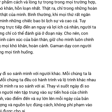
iữ phẩm cách và lòng tự trọng trong mọi trường hợp, 
ó khăn, hỗn loạn nhất. Thật ra, chỉ trong những hoàn 
hật của mình. Bình thường, khi mọi thứ rất ngăn 
mình những chiếc bao bì lịch sự và cao cả. Tuy 
ng trực tiếp đến an nguy và lợi ích cá nhân, người ta 
g chỉ có thể đánh giá ở đoạn này. Cho nên, con 
minh cảm xúc của bản thân, giữ cho mình luôn chính 
g mọi khó khăn, hoàn cảnh. Gaman dạy con người 
ong mọi tình huống.
 đi so sánh mình với người khác. Mỗi chúng ta là 
ỗi chúng ta đều có hành trình và lộ trình khác nhau 
 mình ra so sánh với ai. Thay vì suốt ngày đi so 
on người nên tập trung vào sự tiến hoá của chính 
nh, vào điểm đến và sự lớn lên mỗi ngày của bản 
ượng và nguồn lực đúng cách, không phí phạm vào 
ì được cho ai. 