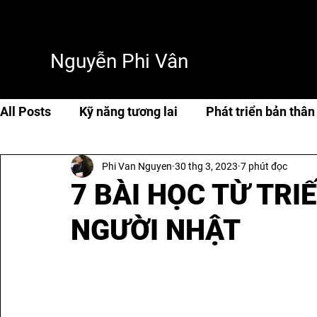
Nguyễn Phi Vân
All Posts
Kỹ năng tương lai
Phát triển bản thân
Phi Van Nguyen
30 thg 3, 2023
7 phút đọc
Cuộc sống & hạnh phúc
Travel
Thơ & tản 
7 BÀI HỌC TỪ TRI
NGƯỜI NHẬT
AI & Tech
AI