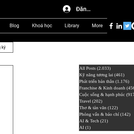
Đăng nhập
Blog
Khoá học
Library
More
 ký
All Posts
(2.033)
2.033 bài đ
Kỹ năng tương lai
(461)
461 
Phát triển bản thân
(1.176)
1.
Franchise & Kinh doanh
(45
Cuộc sống & hạnh phúc
(91
Travel
(202)
202 bài đăng
Thơ & tản văn
(122)
122 bài
Phỏng vấn & báo chí
(142)
1
AI & Tech
(21)
21 bài đăng
AI
(1)
1 bài đăng