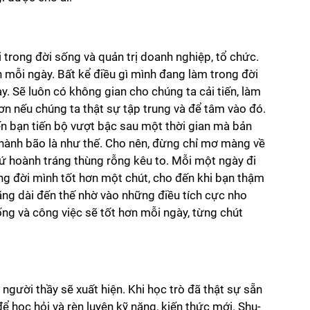
 trong đời sống và quản trị doanh nghiệp, tổ chức. 
n mỗi ngày. Bất kể điều gì mình đang làm trong đời 
. Sẽ luôn có không gian cho chúng ta cải tiến, làm 
hơn nếu chúng ta thật sự tập trung và để tâm vào đó. 
ến bạn tiến bộ vượt bậc sau một thời gian mà bản 
hành bão là như thế. Cho nên, đừng chỉ mơ màng về 
ứ hoành tráng thùng rỗng kêu to. Mỗi một ngày đi 
ng đời mình tốt hơn một chút, cho đến khi bạn thậm 
ng dài đến thế nhờ vào những điều tích cực nho 
ng và công việc sẽ tốt hơn mỗi ngày, từng chút 
người thầy sẽ xuất hiện. Khi học trò đã thật sự sẵn 
ể học hỏi và rèn luyện kỹ năng, kiến thức mới. Shu-