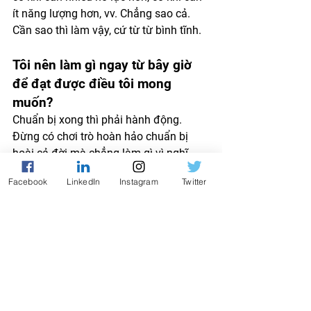
ít năng lượng hơn, vv. Chẳng sao cả. 
Cần sao thì làm vậy, cứ từ từ bình tĩnh. 
Tôi nên làm gì ngay từ bây giờ 
để đạt được điều tôi mong 
muốn? 
Chuẩn bị xong thì phải hành động. 
Đừng có chơi trò hoàn hảo chuẩn bị 
hoài cả đời mà chẳng làm gì vì nghĩ 
mình chưa đủ, chưa tới, chưa sẵn sàng. 
Facebook
LinkedIn
Instagram
Twitter
Có ai trên đời mà lúc nào cũng sẵn 
sàng đâu. Vừa làm vừa nhận ra vừa 
tiếp tục học hỏi và chuẩn bị chứ. Thành 
ra, làm gì làm, cứ phải hành động đã, 
từng bước từng bước một. Tạo kế 
hoạch hành động, hôm nay làm gì, 
ngày mai làm gì, tuần này tuần sau làm 
QUIZ MIỄN PHÍ · 2 PHÚT
Bạn thuộc kiểu nhà lãnh
gì, tháng này tháng sau làm gì để đạt 