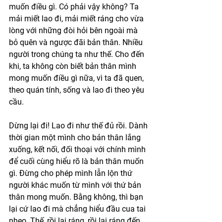
muốn điều gì. Có phải vậy không? Ta 
mải miết lao đi, mải miết ráng cho vừa 
lòng với những đòi hỏi bên ngoài mà 
bỏ quên và ngược đãi bản thân. Nhiều 
người trong chúng ta như thế. Cho đến 
khi, ta không còn biết bản thân mình 
mong muốn điều gì nữa, vì ta đã quen, 
theo quán tính, sống và lao đi theo yêu 
cầu.
Dừng lại đi! Lao đi như thế đủ rồi. Dành 
thời gian một mình cho bản thân lắng 
xuống, kết nối, đối thoại với chính mình 
để cuối cùng hiểu rõ là bản thân muốn 
gì. Đừng cho phép mình lẫn lộn thứ 
người khác muốn từ mình với thứ bản 
thân mong muốn. Bằng không, thì bạn 
lại cứ lao đi mà chẳng hiểu đầu cua tai 
nheo. Thế, rồi lại ráng, rồi lại ráng đến 