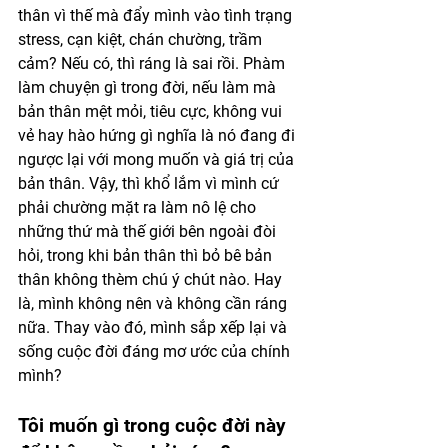
thân vì thế mà đẩy mình vào tình trạng 
stress, cạn kiệt, chán chường, trầm 
cảm? Nếu có, thì ráng là sai rồi. Phàm 
làm chuyện gì trong đời, nếu làm mà 
bản thân mệt mỏi, tiêu cực, không vui 
vẻ hay hào hứng gì nghĩa là nó đang đi 
ngược lại với mong muốn và giá trị của 
bản thân. Vậy, thì khổ lắm vì mình cứ 
phải chường mặt ra làm nô lệ cho 
những thứ mà thế giới bên ngoài đòi 
hỏi, trong khi bản thân thì bỏ bê bản 
thân không thèm chú ý chút nào. Hay 
là, mình không nên và không cần ráng 
nữa. Thay vào đó, mình sắp xếp lại và 
sống cuộc đời đáng mơ ước của chính 
mình? 
Tôi muốn gì trong cuộc đời này 