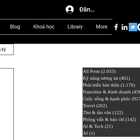
Đăng nhập
Blog
Khoá học
Library
More
 ký
All Posts
(2.033)
2.033 bài đ
Kỹ năng tương lai
(461)
461 
Phát triển bản thân
(1.176)
1.
Franchise & Kinh doanh
(45
Cuộc sống & hạnh phúc
(91
Travel
(202)
202 bài đăng
Thơ & tản văn
(122)
122 bài
Phỏng vấn & báo chí
(142)
1
AI & Tech
(21)
21 bài đăng
AI
(1)
1 bài đăng