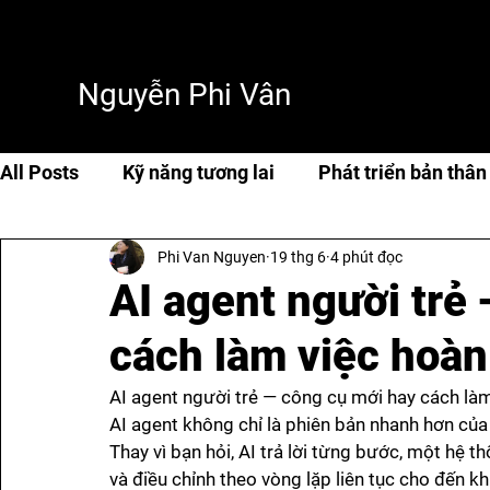
Nguyễn Phi Vân
All Posts
Kỹ năng tương lai
Phát triển bản thân
Phi Van Nguyen
19 thg 6
4 phút đọc
Cuộc sống & hạnh phúc
Travel
Thơ & tản 
AI agent người trẻ
cách làm việc hoàn
AI & Tech
AI
AI agent người trẻ — công cụ mới hay cách là
AI agent không chỉ là phiên bản nhanh hơn của
Thay vì bạn hỏi, AI trả lời từng bước, một hệ t
và điều chỉnh theo vòng lặp liên tục cho đến