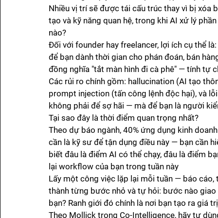
Nhiều vị trí sẽ được tái cấu trúc thay vì bị xó
tạo và kỹ năng quan hệ, trong khi AI xử lý phần
nào?
Đối với founder hay freelancer, lợi ích cụ thể là
để bạn dành thời gian cho phán đoán, bán hàn
đồng nghĩa "tắt màn hình đi cà phê" — tính tự ch
Các rủi ro chính gồm: hallucination (AI tạo thô
prompt injection (tấn công lệnh độc hại), và lỗ
không phải để sợ hãi — mà để bạn là người kiể
Tại sao đây là thời điểm quan trọng nhất?
Theo dự báo ngành, 40% ứng dụng kinh doanh 
cần là kỹ sư để tận dụng điều này — bạn cần hi
biết đâu là điểm AI có thể chạy, đâu là điểm b
lại workflow của bạn trong tuần này
Lấy một công việc lặp lại mỗi tuần — báo cáo, t
thành từng bước nhỏ và tự hỏi: bước nào giao
bạn? Ranh giới đó chính là nơi bạn tạo ra giá t
Theo Mollick trong Co-Intelligence, hãy tự dùn