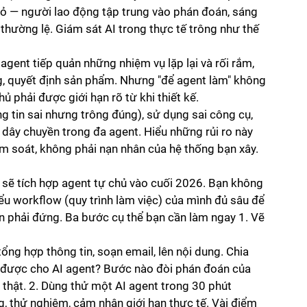
a bỏ — người lao động tập trung vào phán đoán, sáng 
 thường lệ. Giám sát AI trong thực tế trông như thế 
: agent tiếp quản những nhiệm vụ lặp lại và rối rắm, 
g, quyết định sản phẩm. Nhưng "để agent làm" không 
ủ phải được giới hạn rõ từ khi thiết kế.
ng tin sai nhưng trông đúng), sử dụng sai công cụ, 
i dây chuyền trong đa agent. Hiểu những rủi ro này 
m soát, không phải nạn nhân của hệ thống bạn xây. 
sẽ tích hợp agent tự chủ vào cuối 2026. Bạn không 
ểu workflow (quy trình làm việc) của mình đủ sâu để 
ạn phải đứng. Ba bước cụ thể bạn cần làm ngay 1. Vẽ 
ổng hợp thông tin, soạn email, lên nội dung. Chia 
 được cho AI agent? Bước nào đòi phán đoán của 
rị thật. 2. Dùng thử một AI agent trong 30 phút
g, thử nghiệm, cảm nhận giới hạn thực tế. Vài điểm 