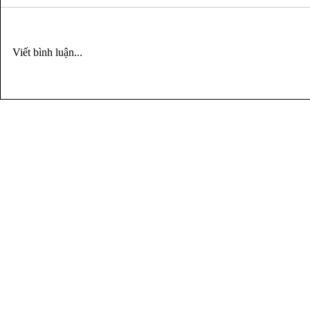
Viết bình luận...
Kỹ năng tương lai việc làm:
BẠN SẼ GỌI 
59% lao động toàn cầu cần
SÁNG?
đào tạo lại — bạn có nằm
trong số đó không?