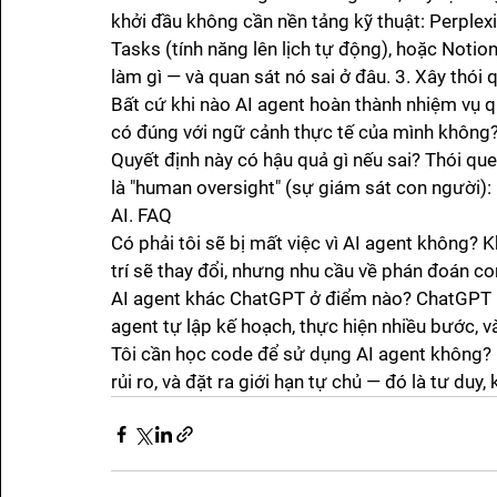
khởi đầu không cần nền tảng kỹ thuật: Perplexi
Tasks (tính năng lên lịch tự động), hoặc Notion 
làm gì — và quan sát nó sai ở đâu. 3. Xây thó
Bất cứ khi nào AI agent hoàn thành nhiệm vụ qu
có đúng với ngữ cảnh thực tế của mình không? 
Quyết định này có hậu quả gì nếu sai? Thói qu
là "human oversight" (sự giám sát con người): 
AI. FAQ
Có phải tôi sẽ bị mất việc vì AI agent không? K
trí sẽ thay đổi, nhưng nhu cầu về phán đoán co
AI agent khác ChatGPT ở điểm nào? ChatGPT (Op
agent tự lập kế hoạch, thực hiện nhiều bước, 
Tôi cần học code để sử dụng AI agent không? 
rủi ro, và đặt ra giới hạn tự chủ — đó là tư duy