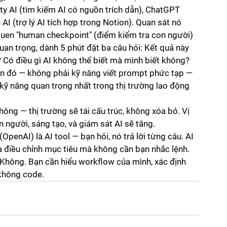
ty AI (tìm kiếm AI có nguồn trích dẫn), ChatGPT 
AI (trợ lý AI tích hợp trong Notion). Quan sát nó 
i quen "human checkpoint" (điểm kiểm tra con người)
an trọng, dành 5 phút đặt ba câu hỏi: Kết quả này 
Có điều gì AI không thể biết mà mình biết không? 
en đó — không phải kỹ năng viết prompt phức tạp — 
kỹ năng quan trọng nhất trong thị trường lao động 
hông — thị trường sẽ tái cấu trúc, không xóa bỏ. Vị 
n người, sáng tạo, và giám sát AI sẽ tăng.
enAI) là AI tool — bạn hỏi, nó trả lời từng câu. AI 
và điều chỉnh mục tiêu mà không cần bạn nhắc lệnh.
Không. Bạn cần hiểu workflow của mình, xác định 
, không code.