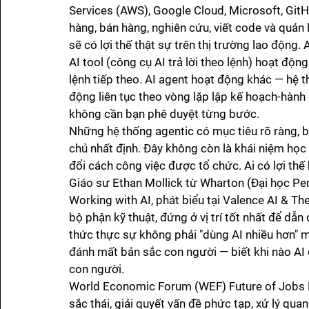
Services (AWS), Google Cloud, Microsoft, GitHu
hàng, bán hàng, nghiên cứu, viết code và quản 
sẽ có lợi thế thật sự trên thị trường lao động.
AI tool (công cụ AI trả lời theo lệnh) hoạt động
lệnh tiếp theo. AI agent hoạt động khác — hệ t
động liên tục theo vòng lặp lập kế hoạch-hành
không cần bạn phê duyệt từng bước.
Những hệ thống agentic có mục tiêu rõ ràng, b
chủ nhất định. Đây không còn là khái niệm học t
đổi cách công việc được tổ chức. Ai có lợi thế
Giáo sư Ethan Mollick từ Wharton (Đại học Penn
Working with AI, phát biểu tại Valence AI & 
bộ phận kỹ thuật, đứng ở vị trí tốt nhất để dẫ
thức thực sự không phải "dùng AI nhiều hơn" 
đánh mất bản sắc con người — biết khi nào AI 
con người.
World Economic Forum (WEF) Future of Jobs Re
sắc thái, giải quyết vấn đề phức tạp, xử lý quan