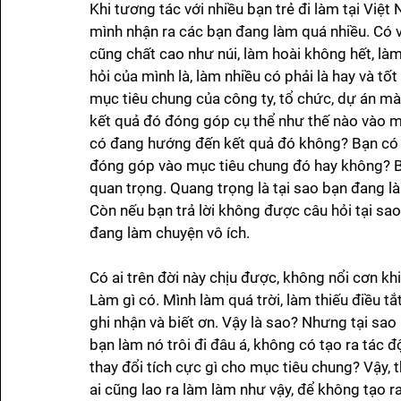
Khi tương tác với nhiều bạn trẻ đi làm tại Việ
mình nhận ra các bạn đang làm quá nhiều. Có 
cũng chất cao như núi, làm hoài không hết, là
hỏi của mình là, làm nhiều có phải là hay và tố
mục tiêu chung của công ty, tổ chức, dự án mà 
kết quả đó đóng góp cụ thể như thế nào vào m
có đang hướng đến kết quả đó không? Bạn có đ
đóng góp vào mục tiêu chung đó hay không? Bở
quan trọng. Quang trọng là tại sao bạn đang l
Còn nếu bạn trả lời không được câu hỏi tại sao
đang làm chuyện vô ích.
Có ai trên đời này chịu được, không nổi cơn kh
Làm gì có. Mình làm quá trời, làm thiếu điều 
ghi nhận và biết ơn. Vậy là sao? Nhưng tại sao 
bạn làm nó trôi đi đâu á, không có tạo ra tác đ
thay đổi tích cực gì cho mục tiêu chung? Vậy, th
ai cũng lao ra làm làm như vậy, để không tạo ra 