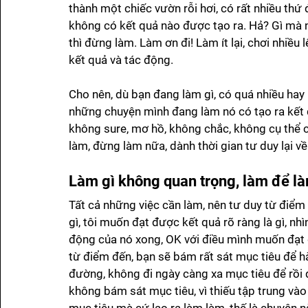
thành một chiếc vườn rỗi hơi, có rất nhiều thứ
không có kết quả nào được tạo ra. Hả? Gì mà n
thì đừng làm. Làm ơn đi! Làm ít lại, chơi nhiều
kết quả và tác động.
Cho nên, dù bạn đang làm gì, có quá nhiều hay k
những chuyện mình đang làm nó có tạo ra kết
không sure, mơ hồ, không chắc, không cụ thể ch
làm, đừng làm nữa, dành thời gian tư duy lại về
Làm gì không quan trọng, làm để là
Tất cả những việc cần làm, nên tư duy từ điểm 
gì, tôi muốn đạt được kết quả rõ ràng là gì, n
động của nó xong, OK với điều mình muốn đạt đ
từ điểm đến, bạn sẽ bám rất sát mục tiêu để h
đường, không đi ngày càng xa mục tiêu để rồi q
không bám sát mục tiêu, vì thiếu tập trung vào 