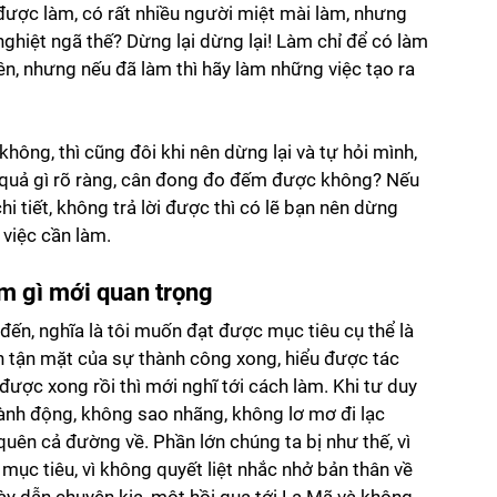
 được làm, có rất nhiều người miệt mài làm, nhưng 
ghiệt ngã thế? Dừng lại dừng lại! Làm chỉ để có làm 
 lên, nhưng nếu đã làm thì hãy làm những việc tạo ra 
hông, thì cũng đôi khi nên dừng lại và tự hỏi mình, 
 quả gì rõ ràng, cân đong đo đếm được không? Nếu 
i tiết, không trả lời được thì có lẽ bạn nên dừng 
 việc cần làm.
m gì mới quan trọng
đến, nghĩa là tôi muốn đạt được mục tiêu cụ thể là 
hìn tận mặt của sự thành công xong, hiểu được tác 
ược xong rồi thì mới nghĩ tới cách làm. Khi tư duy 
ành động, không sao nhãng, không lơ mơ đi lạc 
uên cả đường về. Phần lớn chúng ta bị như thế, vì 
mục tiêu, vì không quyết liệt nhắc nhở bản thân về 