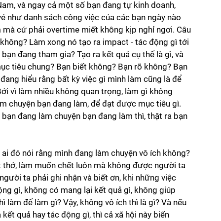
t Nam, và ngay cả một số bạn đang tự kinh doanh, 
vẻ như danh sách công việc của các bạn ngày nào 
m mà cứ phải overtime miết không kịp nghỉ ngơi. Câu 
t không? Làm xong nó tạo ra impact - tác động gì tới 
bạn đang tham gia? Tạo ra kết quả cụ thể là gì, và 
ục tiêu chung? Bạn biết không? Bạn rõ không? Bạn 
ang hiểu rằng bất kỳ việc gì mình làm cũng là để 
i vì làm nhiều không quan trọng, làm gì không 
àm chuyện bạn đang làm, để đạt được mục tiêu gì. 
 bạn đang làm chuyện bạn đang làm thì, thật ra bạn 
i ai đó nói rằng mình đang làm chuyện vô ích không? 
tắt thở, làm muốn chết luôn mà không được người ta 
người ta phải ghi nhận và biết ơn, khi những việc 
ộng gì, không có mang lại kết quả gì, không giúp 
ì làm để làm gì? Vậy, không vô ích thì là gì? Và nếu 
kết quả hay tác động gì, thì cả xã hội này biến 