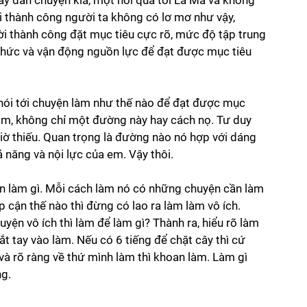
ày dẫn chuyện kia, một hồi qua tới La Mã và không 
i thành công người ta không có lơ mơ như vậy, 
i thành công đặt mục tiêu cực rõ, mức độ tập trung 
chức và vận động nguồn lực để đạt được mục tiêu 
 nói tới chuyện làm như thế nào để đạt được mục 
ắm, không chỉ một đường này hay cách nọ. Tư duy 
iờ thiếu. Quan trọng là đường nào nó hợp với dáng 
 năng và nội lực của em. Vậy thôi. 
yện làm gì. Mỗi cách làm nó có những chuyện cần làm 
 cận thế nào thì đừng có lao ra làm làm vô ích. 
huyện vô ích thì làm để làm gì? Thành ra, hiểu rõ làm 
bắt tay vào làm. Nếu có 6 tiếng để chặt cây thì cứ 
và rõ ràng về thứ mình làm thì khoan làm. Làm gì 
g. 