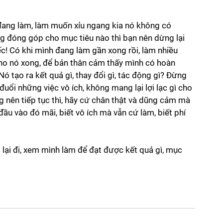
 đang làm, làm muốn xỉu ngang kia nó không có 
g đóng góp cho mục tiêu nào thì bạn nên dừng lại 
ếc! Có khi mình đang làm gần xong rồi, làm nhiều 
cho nó xong, để bản thân cảm thấy mình có hoàn 
Nó tạo ra kết quả gì, thay đổi gì, tác động gì? Đừng 
uổi những việc vô ích, không mang lại lợi lạc gì cho 
 nên tiếp tục thì, hãy cứ chân thật và dũng cảm mà 
ầu vào đó mãi, biết vô ích mà vẫn cứ làm, biết phí 
lại đi, xem mình làm để đạt được kết quả gì, mục 