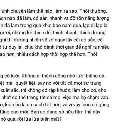
 tính chuyện làm thế nào, làm ra sao. Thói thường, 
ách nào đã làm, có sẵn, nhanh và đỡ tốn năng lượng 
n đã làm trong quá khứ, bao năm qua, lặp đi lặp lại 
người, những kẻ thích dễ, thích nhanh, thích đường 
hĩ thì đương nhiên sẽ vớ ngay lấy cái có sẵn, cái 
tư duy lại, chịu khó dành thời gian để nghĩ ra nhiều 
ạo hơn, nhiều cách hợp thời hợp thế hơn. Thói 
 có lười. Không ai thành công nhờ lười biếng cả. 
t mài, quyết liệt, say no với tất cả mọi sự trung 
xuất sắc, thì không có rập khuôn, làm cho có, cho 
ỡ nhất có thể trong tất cả mọi việc mà họ chạm vào. 
 luôn tin là có cách tốt hơn, và vì vậy luôn cố gắng 
ầng cao mới. Bạn có đang sở hữu tâm thế này 
ó qua, rồi lừa lừa biến mất? 