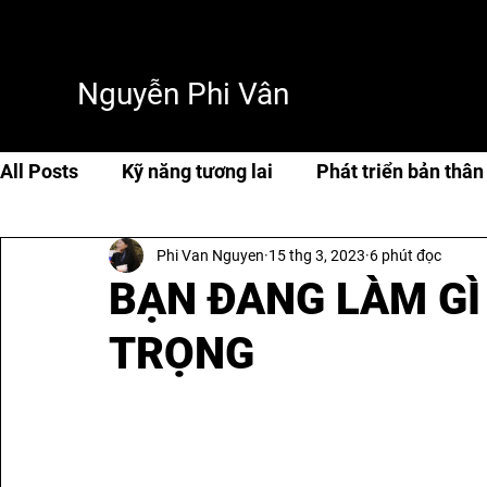
Nguyễn Phi Vân
All Posts
Kỹ năng tương lai
Phát triển bản thân
Phi Van Nguyen
15 thg 3, 2023
6 phút đọc
Cuộc sống & hạnh phúc
Travel
Thơ & tản 
BẠN ĐANG LÀM G
TRỌNG
AI & Tech
AI