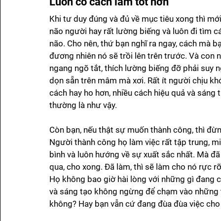
Luôn có cách làm tốt hơn 
Khi tư duy đúng và đủ về mục tiêu xong thì mới
não người hay rất lường biếng và luôn đi tìm c
não. Cho nên, thứ bạn nghĩ ra ngay, cách mà bạ
đương nhiên nó sẽ trồi lên trên trước. Và con 
ngang ngõ tắt, thích lường biếng đỡ phải suy ng
dọn sẵn trên mâm mà xơi. Rất ít người chịu khó 
cách hay ho hơn, nhiều cách hiệu quả và sáng t
thường là như vậy.
Còn bạn, nếu thật sự muốn thành công, thì đừng
Người thành công họ làm việc rất tập trung, miệ
bình và luôn hướng về sự xuất sắc nhất. Mà đã 
qua, cho xong. Đã làm, thì sẽ làm cho nó rực r
Họ không bao giờ hài lòng với những gì đang có,
và sáng tạo không ngừng để chạm vào những t
không? Hay bạn vẫn cứ đang đùa đùa việc cho n