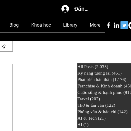
Đăng nhập
Blog
Khoá học
Library
More
 ký
All Posts
(2.033)
2.033 bài đ
Kỹ năng tương lai
(461)
461 
Phát triển bản thân
(1.176)
1.
Franchise & Kinh doanh
(45
Cuộc sống & hạnh phúc
(91
Travel
(202)
202 bài đăng
Thơ & tản văn
(122)
122 bài
Phỏng vấn & báo chí
(142)
1
AI & Tech
(21)
21 bài đăng
AI
(1)
1 bài đăng