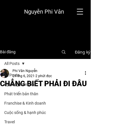
Nguyễn Phi Vân
Đăng ký
Bài đăng
All Posts
Phi Vân Nguyễn
All Posts
24 thg 6, 2021
2 phút đọc
CHẲNG BIẾT PHẢI ĐI ĐÂU
Kỹ năng tương lai
Phát triển bản thân
Franchise & Kinh doanh
Cuộc sống & hạnh phúc
Travel