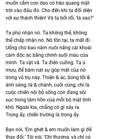
muốn cắm con dao có hào quang mặt 
trời vào đâu đó. Cho đến khi ta đối diện 
với sự thánh thiện! Và ta bối rối, ‘là sao?’
Ta phủ nhận nó. Ta không thể, không 
thể chấp nhận nó. Nó tồn tại, ta mất đi. 
Uổng cho bao năm nuôi nấng cái khoái 
cảm độc ác bằng chính suối máu của 
mình. Ta vật vã. Ta điên cuồng. Ta ủ 
mưu, để băm nát sự góp mặt của nó 
trong vũ trụ này. Thiện & ác, bóng tối & 
ánh sáng, tà & chánh, cuối cùng, chỉ là 
cuộc chiến nội bộ sống còn đang sôi 
sục trong tâm hồn của mỗi bộ mặt tỉnh 
khô. Ngoài kia, chẳng có gì xảy ra. 
Trong ấy, chiến trường là trong ấy.
Bạn nói, ‘Em ghét & em muốn làm gì để 
thay đổi.’ Tôi nói, ‘Chị thương, và chỉ có 