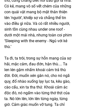
thơ, cũng chẳng biết nơi đâu gọi là nhà. 
Có kẻ, mang vô số vết chém của những 
con quái vật mang bộ mặt thân thiện 
tên ‘người’, khiếp sợ và chẳng thể tin 
vào điều gì nữa. Và có rất nhiều người, 
sinh tồn cùng nhau under one roof - 
dưới một mái nhà, nhưng toàn coi phim 
‘Sleeping with the enemy - Ngủ với kẻ 
thù.’ 
Ta đi, ta trôi, trong sự hỗn mang của sợ 
hãi, mặc cảm, đau đớn, hận thù.... Ta 
len lén gặm nhấm khoái cảm trả thù 
đời. Đời, muốn xén gân nó, cho nó ngã 
quỵ, đổ nhào xuống lạy lục ta, kêu gào, 
cào cấu, xin ta tha thứ. Khoái cảm ác 
độc đó, nó ngấm vào từng thớ thịt của 
ta. Nó lớn lên, lớn lên từng ngày, từng 
giờ. Cảm giác muốn vỡ tung. Ta chỉ 