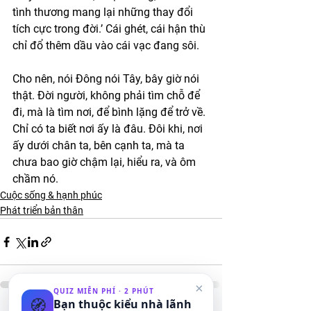
tình thương mang lại những thay đổi 
tích cực trong đời.’ Cái ghét, cái hận thù 
chỉ đổ thêm dầu vào cái vạc đang sôi.
Cho nên, nói Đông nói Tây, bây giờ nói 
thật. Đời người, không phải tìm chỗ để 
đi, mà là tìm nơi, để bình lặng để trở về. 
Chỉ có ta biết nơi ấy là đâu. Đôi khi, nơi 
ấy dưới chân ta, bên cạnh ta, mà ta 
chưa bao giờ chậm lại, hiểu ra, và ôm 
chầm nó.
Cuộc sống & hạnh phúc
Phát triển bản thân
×
QUIZ MIỄN PHÍ · 2 PHÚT
🧭
Bạn thuộc kiểu nhà lãnh