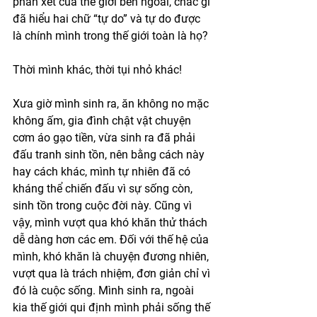
phán xét của thế giới bên ngoài, chắc gì 
đã hiểu hai chữ “tự do” và tự do được 
là chính mình trong thế giới toàn là họ? 
Thời mình khác, thời tụi nhỏ khác!
Xưa giờ mình sinh ra, ăn không no mặc 
không ấm, gia đình chật vật chuyện 
cơm áo gạo tiền, vừa sinh ra đã phải 
đấu tranh sinh tồn, nên bằng cách này 
hay cách khác, mình tự nhiên đã có 
kháng thể chiến đấu vì sự sống còn, 
sinh tồn trong cuộc đời này. Cũng vì 
vậy, mình vượt qua khó khăn thử thách 
dễ dàng hơn các em. Đối với thế hệ của 
mình, khó khăn là chuyện đương nhiên, 
vượt qua là trách nhiệm, đơn giản chỉ vì 
đó là cuộc sống. Mình sinh ra, ngoài 
kia thế giới qui định mình phải sống thế 