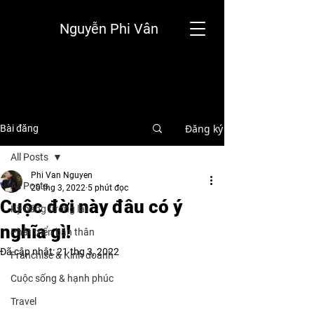
Nguyễn Phi Vân
Đăng ký
Bài đăng
All Posts
Phi Van Nguyen
All Posts
20 thg 3, 2022
5 phút đọc
Cuộc đời này đâu có ý
Kỹ năng tương lai
nghĩa gì!
Phát triển bản thân
Đã cập nhật:
21 thg 3, 2022
Franchise & Kinh doanh
Cuộc sống & hạnh phúc
Travel