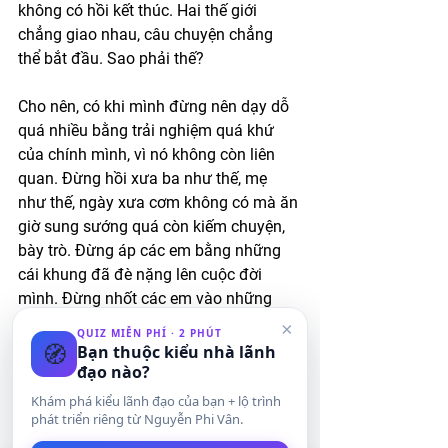
không có hồi kết thúc. Hai thế giới 
chẳng giao nhau, câu chuyện chẳng 
thể bắt đầu. Sao phải thế? 
Cho nên, có khi mình đừng nên dạy dỗ 
quá nhiều bằng trải nghiệm quá khứ 
của chính mình, vì nó không còn liên 
quan. Đừng hồi xưa ba như thế, mẹ 
như thế, ngày xưa cơm không có mà ăn 
giờ sung sướng quá còn kiếm chuyện, 
bày trò. Đừng áp các em bằng những 
cái khung đã đè nặng lên cuộc đời 
mình. Đừng nhốt các em vào những 
chiếc lồng mà ta mãi chẳng thoát nổi 
×
QUIZ MIỄN PHÍ · 2 PHÚT
🧭
ra. Đừng đặt lên vai các em trách 
Bạn thuộc kiểu nhà lãnh
đạo nào?
nhiệm phải hoàn thành những thứ 
mình không cách nào làm được. Đừng 
Khám phá kiểu lãnh đạo của bạn + lộ trình
cố gắng áp đặt hệ giá trị và niềm tin 
phát triển riêng từ Nguyễn Phi Vân.
của mình lên tụi nhỏ. Mình có thể đã 