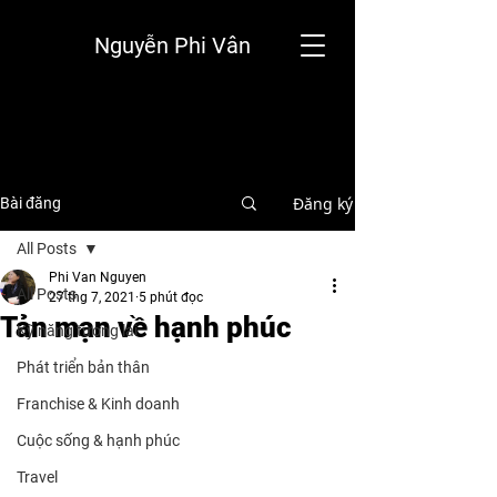
Nguyễn Phi Vân
Đăng ký
Bài đăng
All Posts
Phi Van Nguyen
All Posts
27 thg 7, 2021
5 phút đọc
Tản mạn về hạnh phúc
Kỹ năng tương lai
Phát triển bản thân
Franchise & Kinh doanh
Cuộc sống & hạnh phúc
Travel