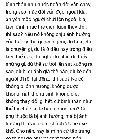
bình thản như nước ngàn đời vẫn chảy, 
trong veo mặc đời vẩn đục ngoài kia, 
an yên mặc người chửi lộn ngoài kia, 
kiên định mặc thế gian luôn thay đổi, 
thì sao? Nếu nó không chịu ảnh hưởng 
của bất kỳ thứ gì bên ngoài, dù là ai, dù 
là chuyện gì, dù là ở đâu hay trong điều 
kiện thế nào, dù nghe dù nhìn dù thấy 
những gì, dù thế sự trồi lên sụt xuống ra 
sao, dù bị quánh giá thế nào, dù kẻ đến 
người đi rồi lại đến…, thì sao? Nó cứ 
không bị ảnh hưởng, không được 
không mất không sinh không diệt 
không thay đổi gì hết, cứ bình thản như 
thế thì chắc là dễ hạnh phúc hơn? Cứ 
phụ thuộc là bị ảnh hưởng, mà bị ảnh 
hưởng thì đâu có tự chủ được nên sẽ 
khổ. Cho nên, hay là mình cứ tập trung 
vô thứ gì đó phi vật chất trong bản 