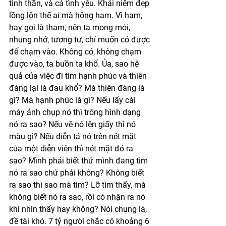
tinh thần, và cả tình yêu. Khái niệm đẹp 
lồng lộn thế ai mà hông ham. Vì ham, 
hay gọi là tham, nên ta mong mỏi, 
nhung nhớ, tương tư, chỉ muốn có được 
để chạm vào. Không có, không chạm 
được vào, ta buồn ta khổ. Ủa, sao hệ 
quả của việc đi tìm hạnh phúc và thiên 
đàng lại là đau khổ? Mà thiên đàng là 
gì? Mà hạnh phúc là gì? Nếu lấy cái 
máy ảnh chụp nó thì trông hình dạng 
nó ra sao? Nếu vẽ nó lên giấy thì nó 
màu gì? Nếu diễn tả nó trên nét mặt 
của một diễn viên thì nét mặt đó ra 
sao? Mình phải biết thứ mình đang tìm 
nó ra sao chứ phải không? Không biết 
ra sao thì sao mà tìm? Lỡ tìm thấy, mà 
không biết nó ra sao, rồi có nhận ra nó 
khi nhìn thấy hay không? Nói chung là, 
đề tài khó. 7 tỷ người chắc có khoảng 6 