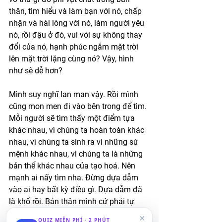
thân, tìm hiểu và làm bạn với nó, chấp 
nhận và hài lòng với nó, làm người yêu 
nó, rồi đậu ở đó, vui với sự không thay 
đổi của nó, hạnh phúc ngắm mặt trời 
lên mặt trời lặng cùng nó? Vậy, hình 
như sẽ dễ hơn? 
Mình suy nghĩ lan man vậy. Rồi mình 
cũng mon men đi vào bên trong để tìm. 
Mỗi người sẽ tìm thấy một điểm tựa 
khác nhau, vì chúng ta hoàn toàn khác 
nhau, vì chúng ta sinh ra vì những sứ 
mệnh khác nhau, vì chúng ta là những 
bản thể khác nhau của tạo hoá. Nên 
mạnh ai nấy tìm nha. Đừng dựa dẫm 
vào ai hay bất kỳ điều gì. Dựa dẫm đã 
là khổ rồi. Bản thân mình cứ phải tự 
dấn thân, tự khám phá, tự vui với hành 
×
QUIZ MIỄN PHÍ · 2 PHÚT