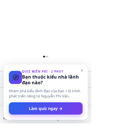
×
QUIZ MIỄN PHÍ · 2 PHÚT
🧭
Bạn thuộc kiểu nhà lãnh
Bình luận
đạo nào?
Khám phá kiểu lãnh đạo của bạn + lộ trình
phát triển riêng từ Nguyễn Phi Vân.
Lộ trình 12 tháng để trở
Hiểu rõ giá như
Viết bình luận...
thành franchisor - kinh
thương hiệu: Bí 
Làm quiz ngay →
doanh nhượng quyền bài
đầu tư thông mi
Facebook
LinkedIn
Instagram
Twitter
bản
All Posts
(2.033)
2.033 bài đăng