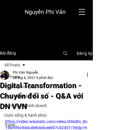
Nguyễn Phi Vân
Đăng ký
Bài đăng
All Posts
Phi Vân Nguyễn
All Posts
28 thg 6, 2021
0 phút đọc
Digital Transformation -
Kỹ năng tương lai
Chuyển đổi số - Q&A với
Phát triển bản thân
DN VVN
Franchise & Kinh doanh
Cuộc sống & hạnh phúc
https://video.wixstatic.com/video/d36d0c_8c
Travel
19bf9f6c9d4cde8cbdcee007c42457/360p/m