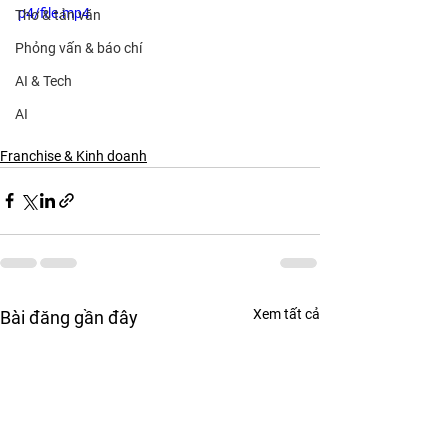
p4/file.mp4
Thơ & tản văn
Phỏng vấn & báo chí
AI & Tech
AI
Franchise & Kinh doanh
Xem tất cả
Bài đăng gần đây