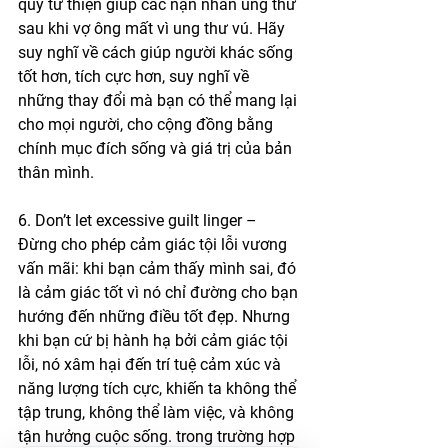
quỹ từ thiện giúp các nạn nhân ung thư 
sau khi vợ ông mất vì ung thư vú. Hãy 
suy nghĩ về cách giúp người khác sống 
tốt hơn, tích cực hơn, suy nghĩ về 
những thay đổi mà bạn có thể mang lại 
cho mọi người, cho cộng đồng bằng 
chính mục đích sống và giá trị của bản 
thân mình. 
6. Don’t let excessive guilt linger – 
Đừng cho phép cảm giác tội lỗi vương 
vấn mãi: khi bạn cảm thấy mình sai, đó 
là cảm giác tốt vì nó chỉ đường cho bạn 
hướng đến những điều tốt đẹp. Nhưng 
khi bạn cứ bị hành hạ bởi cảm giác tội 
lỗi, nó xâm hại đến trí tuệ cảm xúc và 
năng lượng tích cực, khiến ta không thể 
tập trung, không thể làm việc, và không 
tận hưởng cuộc sống. trong trường hợp 