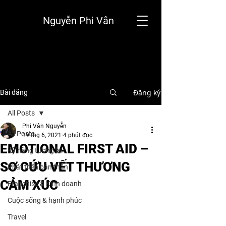
Nguyễn Phi Vân
Đăng ký
Bài đăng
All Posts
Phi Vân Nguyễn
All Posts
19 thg 6, 2021
4 phút đọc
EMOTIONAL FIRST AID –
Kỹ năng tương lai
SƠ CỨU VẾT THƯƠNG
Phát triển bản thân
CẢM XÚC
Franchise & Kinh doanh
Cuộc sống & hạnh phúc
Travel