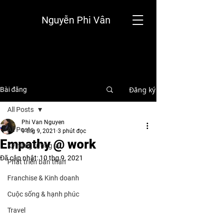
Nguyễn Phi Vân
Đăng ký
Bài đăng
All Posts
Phi Van Nguyen
All Posts
9 thg 9, 2021
3 phút đọc
Empathy @ work
Kỹ năng tương lai
Đã cập nhật:
10 thg 9, 2021
Phát triển bản thân
Franchise & Kinh doanh
Cuộc sống & hạnh phúc
Travel