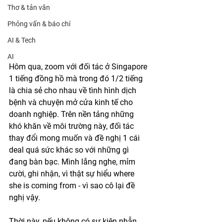
Thơ & tản văn
Phỏng vấn & báo chí
AI & Tech
AI
Hôm qua, zoom với đối tác ở Singapore 
1 tiếng đồng hồ mà trong đó 1/2 tiếng 
là chia sẻ cho nhau về tình hình dịch 
bệnh và chuyện mở cửa kinh tế cho 
doanh nghiệp. Trên nền tảng những 
khó khăn về môi trường này, đối tác 
thay đổi mong muốn và đề nghị 1 cái 
deal quá sức khác so với những gì 
đang bàn bạc. Mình lắng nghe, mỉm 
cười, ghi nhận, vì thật sự hiểu where 
she is coming from - vì sao cô lại đề 
nghị vậy. 
Thời này, nếu không có sự kiên nhẫn, 