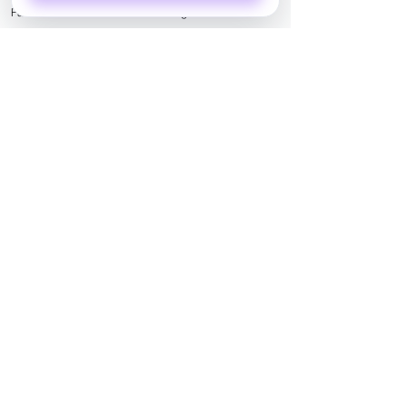
Facebook
LinkedIn
Instagram
Twitter
Xem tất cả
Bài đăng gần đây
Bình luận