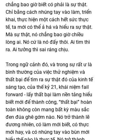
chẳng bao giờ biết có phải là sự thật. 
Chỉ bằng cách nhúng tay vào làm, triển 
khai, thực hiện một cách hết sức thực 
tế, ta mới có thể ả há và hiểu ra sự thật. 
Mà sự thật, nó chẳng bao giờ chiều 
lòng ai. Nó cứ là nó đấy thôi. Ai tìm thì 
ra. Ai tưởng thì sai ráng chịu. 
Trong ngữ cảnh đó, và trong sự rất ư là 
bình thường của việc thử nghiệm và 
thất bại để tìm ra sự thật đó của kinh tế 
sáng tạo, của thế kỷ 21, khái niệm fail 
forward - lấy thất bại làm nền tảng hiểu 
biết mới để thành công, “thất bại” hoàn 
toàn không còn mang bất kỳ màu sắc 
đen đúa ghê gớm nào. Nó trở thành lẽ 
đương nhiên, có làm mới biết, có thực 
mới hay, và có nhúng tay vào bùn mới 
hiểu thế nào là thực tế. Nó trở thành 