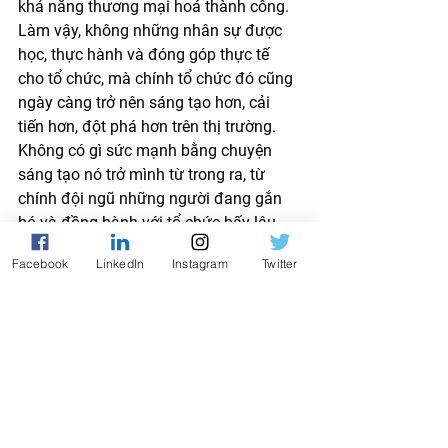
khả năng thương mại hoá thành công. 
Làm vậy, không những nhân sự được 
học, thực hành và đóng góp thực tế 
cho tổ chức, mà chính tổ chức đó cũng 
ngày càng trở nên sáng tạo hơn, cải 
tiến hơn, đột phá hơn trên thị trường. 
Không có gì sức mạnh bằng chuyện 
sáng tạo nó trở mình từ trong ra, từ 
chính đội ngũ những người đang gắn 
bó và đồng hành với tổ chức bấy lâu 
nay. Đương nhiên, dòng chảy sáng tạo 
Facebook
LinkedIn
Instagram
Twitter
từ ngoài vào hết sức quan trọng vì nó 
tạo ra kênh học hỏi và cộng tác thăng 
hoa nhất. Nhưng đối với các tổ chức 
lâu đời, đã tồn tại và quen với cách 
làm, qui trình, sự qui cũ trong vận hành 
nhiều năm qua, thay đổi dần dần, từ 
bên trong, sẽ dễ dàng và đồng điệu 
QUIZ MIỄN PHÍ · 2 PHÚT
Bạn thuộc kiểu nhà lãnh
nhất. 