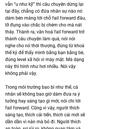
vẫn “u như kỹ” thì câu chuyện dừng lại 
tại đây, chẳng có đứa nhân sự nào nó 
dám bén mảng tới chỗ fail forward đâu, 
lỡ đụng vào chắc bị chém cho mà nát 
thây. Thành ra, văn hoá fail forward trở 
thành câu chuyện làm quà, nói nói 
nghe cho nó thời thượng, đúng từ khoá 
thế kỷ để thấy mình bằng bạn bằng bè, 
đúng level xã hội vì mày mặt. Mà dạng 
này thì hình như hơi nhiều. Nói vậy 
không phải vậy.
Trong môi trường bao bì như thế, cá 
nhân sẽ không bao giờ dám đưa ra ý 
tưởng hay sáng tạo gì mới, nói chi tới 
fail forward. Cũng vì vậy, người thích 
sáng tạo, thích cải tiến, thích cái mới sẽ 
dần dần vì nản mà bỏ đi. Người thích 
an toàn, sợ rủi ro, không quan tâm và 