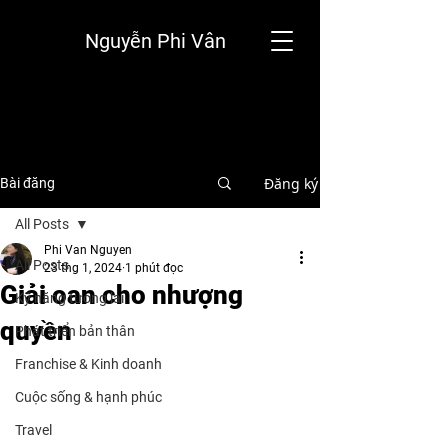
Nguyễn Phi Vân
Đăng ký
Bài đăng
All Posts
Phi Van Nguyen
All Posts
23 thg 1, 2024
1 phút đọc
Giải oan cho nhượng
Kỹ năng tương lai
quyền
Phát triển bản thân
Franchise & Kinh doanh
Cuộc sống & hạnh phúc
Travel