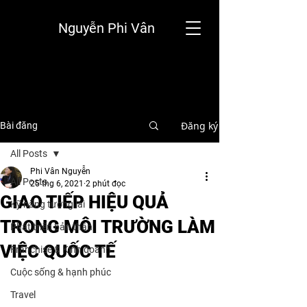
Nguyễn Phi Vân
Đăng ký
Bài đăng
All Posts
Phi Vân Nguyễn
All Posts
25 thg 6, 2021
2 phút đọc
GIAO TIẾP HIỆU QUẢ
Kỹ năng tương lai
TRONG MÔI TRƯỜNG LÀM
Phát triển bản thân
VIỆC QUỐC TẾ
Franchise & Kinh doanh
Cuộc sống & hạnh phúc
Travel