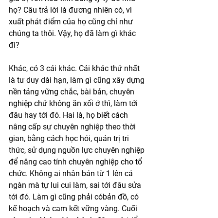
họ? Câu trả lời là đương nhiên có, vì 
xuất phát điểm của họ cũng chỉ như 
chúng ta thôi. Vậy, họ đã làm gì khác 
đi? 
Khác, có 3 cái khác. Cái khác thứ nhất 
là tư duy dài hạn, làm gì cũng xây dựng 
nền tảng vững chắc, bài bản, chuyên 
nghiệp chứ không ăn xổi ở thì, làm tới 
đâu hay tới đó. Hai là, họ biết cách 
nâng cấp sự chuyên nghiệp theo thời 
gian, bằng cách học hỏi, quản trị tri 
thức, sử dụng nguồn lực chuyên nghiệp 
để nâng cao tính chuyên nghiệp cho tổ 
chức. Không ai nhân bản từ 1 lên cả 
ngàn mà tự lui cui làm, sai tới đâu sửa 
tới đó. Làm gì cũng phải cóbản đồ, có 
kế hoạch và cam kết vững vàng. Cuối 