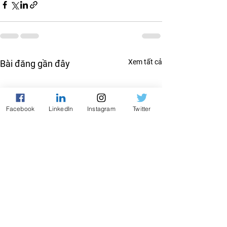
Xem tất cả
Bài đăng gần đây
Facebook
LinkedIn
Instagram
Twitter
QUIZ MIỄN PHÍ · 2 PHÚT
Bạn thuộc kiểu nhà lãnh
đạo nào?