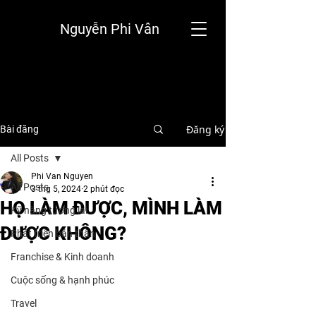
Nguyễn Phi Vân
Đăng ký
Bài đăng
All Posts
Phi Van Nguyen
All Posts
3 thg 5, 2024
2 phút đọc
HỌ LÀM ĐƯỢC, MÌNH LÀM
Kỹ năng tương lai
ĐƯỢC KHÔNG?
Phát triển bản thân
Franchise & Kinh doanh
Cuộc sống & hạnh phúc
Travel