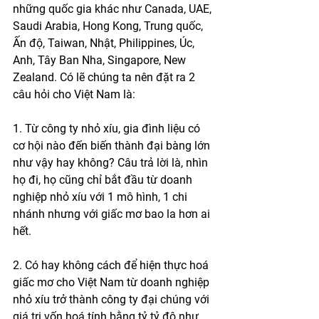
những quốc gia khác như Canada, UAE, 
Saudi Arabia, Hong Kong, Trung quốc, 
Ấn độ, Taiwan, Nhật, Philippines, Úc, 
Anh, Tây Ban Nha, Singapore, New 
Zealand. Có lẽ chúng ta nên đặt ra 2 
câu hỏi cho Việt Nam là:
1. Từ công ty nhỏ xíu, gia đình liệu có 
cơ hội nào đến biến thành đại bàng lớn 
như vậy hay không? Câu trả lời là, nhìn 
họ đi, họ cũng chỉ bắt đầu từ doanh 
nghiệp nhỏ xíu với 1 mô hình, 1 chi 
nhánh nhưng với giấc mơ bao la hơn ai 
hết.
2. Có hay không cách để hiện thực hoá 
giấc mơ cho Việt Nam từ doanh nghiệp 
nhỏ xíu trở thành công ty đại chúng với 
giá trị vốn hoá tính bằng tỷ tỷ đô như 