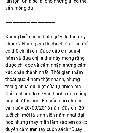
lẫn lộn. Chia sẻ lại cho những ai có thể 
vẫn mộng du
——————————————-
Không biết chị có bất ngờ vì lá thư này 
không? Nhưng em thì đã chờ rất lâu để 
có thể chính em được gặp chị sau 4 
năm và đưa chị lá thư này mong rằng 
được chị đọc và cảm nhận những cảm 
xúc chân thành nhất. Thời gian thấm 
thoát qua 4 năm thật nhanh, nhưng 
thời gian là qui luật của tự nhiên mà…. 
Chỉ là chúng ta sẽ vận hành cuộc sống 
này như thế nào. Em vẫn nhớ như in 
cái ngày 20/09/2016 năm đấy em 20 
tuổi chỉ mới là sinh viên năm nhất đại 
học nhưng may mắn làm sao em có cơ 
duyên cầm trên tay cuốn sách “Quảy 