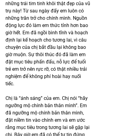
những trái tim tinh khôi thật đẹp của vũ 
trụ này! Từ sau ngày đấy em luôn có 
những trăn trở cho chính mình. Nguồn 
động lực đó làm em thức tỉnh hơn bao 
giờ hết. Em đã ngồi bình tĩnh và hoạch 
định lại kế hoạch cho tương lai, vì câu 
chuyện của chị bắt đầu lại không bao 
giờ muộn. Sự thôi thúc đó đã làm em 
đặt mục tiêu phấn đấu, nỗ lực để tuổi 
trẻ em trở nên rực rỡ, có thật nhiều trải 
nghiệm để không phí hoài hay nuối 
tiếc. 
Chị là “ánh sáng” của em. Chị nói “hãy 
ngưỡng mộ chính bản thân mình”. Em 
đã ngưỡng mộ chính bản thân mình, 
đặt niềm tin vào chính em và em ước 
rằng mục tiêu trong tương lai sẽ gặp lại 
chị. Bây giờ em đã có thể tự tin đứng 