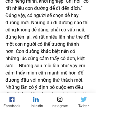
cho riêng mình, khởi nghiệp. Chị nói “có 
rất nhiều con đường để đi đến đích.” 
Đúng vậy, có người sẽ chọn dễ hay 
đường mới. Nhưng dù đi đường nào thì 
cũng không dễ dàng, phải có vấp ngã, 
đứng lên lại, và rất nhiều lần như thế để 
một con người có thể trưởng thành 
hơn. Con đường khác biệt nên có 
những lúc cũng cảm thấy cô đơn, kiệt 
sức…. Nhưng sau mỗi lần như vậy em 
cảm thấy mình cần mạnh mẽ hơn để 
đương đầu với những thử thách mới. 
Những lần có ý định bỏ cuộc em đều 
lấy chị làm động lực, đọc sách của chị. 
Những trải nghiệm đấy cho em hiểu 
Facebook
LinkedIn
Instagram
Twitter
rằng đỉnh cao không phải danh vọng 
mà là khiến cho người ta hạnh phúc 
hơn khi tận hưởng được giá tri bản 
thân, tin vào nó, không bỏ cuộc. 