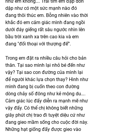
như em không…. Trái tim em đập dồn 
dập như có một sức mạnh nào đó 
đang thôi thúc em. Bỗng nhiên vào thời 
khắc đó em cảm giác mình đang ngồi 
dưới đáy giếng rất sâu ngước nhìn lên 
bầu trời xanh xa trên cao kia và em 
đang "đối thoại với thượng đế”. 
Trong em đặt ra nhiều câu hỏi cho bản 
thân. Tại sao mình lại nhỏ bé đến như 
vậy? Tại sao con đường của mình lại 
để người khác lựa chọn thay? Hình như 
mình đang bị cuốn theo con đường 
dòng chảy số đông như kẻ mộng du…. 
Cảm giác lúc đấy diễn ra mạnh mẽ như 
vậy đấy. Có thể chị không biết những 
giây phút chị trao đi tuyệt diệu cứ như 
đang gieo mầm sống cho cuộc đời này. 
Những hạt giống đấy được gieo vào 