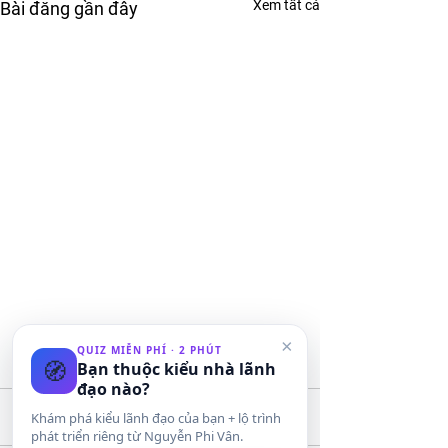
Xem tất cả
Bài đăng gần đây
×
QUIZ MIỄN PHÍ · 2 PHÚT
🧭
Bạn thuộc kiểu nhà lãnh
đạo nào?
Khám phá kiểu lãnh đạo của bạn + lộ trình
Bình luận
phát triển riêng từ Nguyễn Phi Vân.
Trong - ngoài