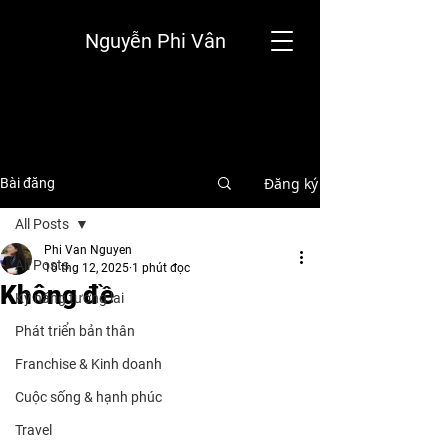
Nguyễn Phi Vân
Đăng ký
Bài đăng
All Posts
Phi Van Nguyen
All Posts
10 thg 12, 2025
1 phút đọc
Không đề
Kỹ năng tương lai
Phát triển bản thân
Franchise & Kinh doanh
Cuộc sống & hạnh phúc
Travel