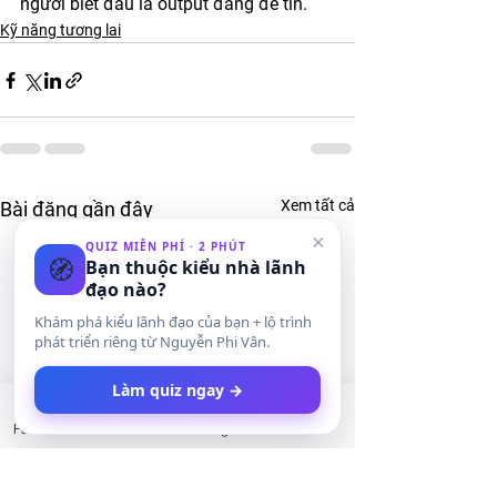
người biết đâu là output đáng để tin.
Kỹ năng tương lai
Xem tất cả
Bài đăng gần đây
×
QUIZ MIỄN PHÍ · 2 PHÚT
🧭
Bạn thuộc kiểu nhà lãnh
đạo nào?
Khám phá kiểu lãnh đạo của bạn + lộ trình
phát triển riêng từ Nguyễn Phi Vân.
Làm quiz ngay →
Facebook
LinkedIn
Instagram
Twitter