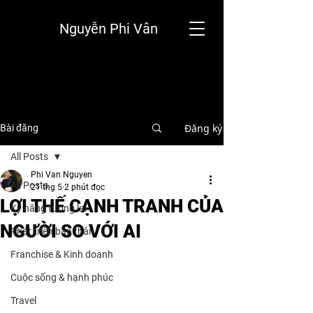
Nguyễn Phi Vân
Đăng ký
Bài đăng
All Posts
Phi Van Nguyen
All Posts
21 thg 5
2 phút đọc
LỢI THẾ CẠNH TRANH CỦA
Kỹ năng tương lai
NGƯỜI SO VỚI AI
Phát triển bản thân
Franchise & Kinh doanh
Cuộc sống & hạnh phúc
Travel