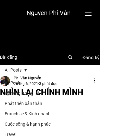
Nguyễn Phi Vân
Đăng ký
Bài đăng
All Posts
Phi Vân Nguyễn
All Posts
26 thg 6, 2021
3 phút đọc
NHÌN LẠI CHÍNH MÌNH
Kỹ năng tương lai
Phát triển bản thân
Franchise & Kinh doanh
Cuộc sống & hạnh phúc
Travel