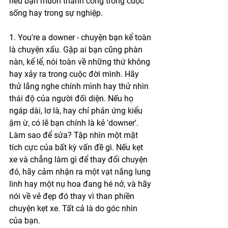
nếu bạn muốn thành công trong cuộc 
sống hay trong sự nghiệp.
1. You're a downer - chuyện bạn kể toàn 
là chuyện xấu. Gặp ai bạn cũng phàn 
nàn, kể lể, nói toàn về những thứ không 
hay xảy ra trong cuộc đời mình. Hãy 
thử lắng nghe chính mình hay thử nhìn 
thái độ của người đối diện. Nếu họ 
ngáp dài, lơ là, hay chỉ phản ứng kiểu 
ậm ừ, có lẽ bạn chính là kẻ 'downer'. 
Làm sao để sửa? Tập nhìn một mặt 
tích cực của bất kỳ vấn đề gì. Nếu kẹt 
xe và chẳng làm gì để thay đổi chuyện 
đó, hãy cảm nhận ra một vạt nắng lung 
linh hay một nụ hoa đang hé nở, và hãy 
nói về vẻ đẹp đó thay vì than phiền 
chuyện kẹt xe. Tất cả là do góc nhìn 
của bạn.