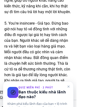
nghe, giúp đỡ người khác nâng cao 
kiến thức, kỹ năng khi cần, khi họ thật 
sự đi tìm câu trả lời hay một lời khuyên. 
5. You're insincere - Giả tạo. Đừng bao 
giờ nói hay tỏ vẻ đồng tình với những 
điều đi ngược lại giá trị hay tính cách 
của bạn. Người khác sẽ dễ dàng nhận 
ra và liệt bạn vào loại hàng giả mạo. 
Mỗi người đều có góc nhìn và cảm 
nhận khác nhau. Bất đồng quan điểm 
là chuyện hết sức bình thường. Thà là 
cứ tỏ ra dễ thương nhưng thật tình, còn 
hơn là giả tạo để lấy lòng người khác. 
Khi nhận ra tính giả tạo, người ta sẽ 
×
chẳng bao giờ cho bạn cơ hội thứ 2.
QUIZ MIỄN PHÍ · 2 PHÚT
🧭
Bạn thuộc kiểu nhà lãnh
Phát triển bản thân
đạo nào?
Cuộc sống & hạnh phúc
Khám phá kiểu lãnh đạo của bạn + lộ trình