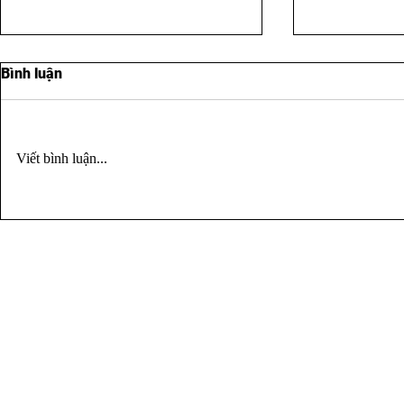
Bình luận
Viết bình luận...
BẠN SẼ GỌI AI LÚC 2 GIỜ
BẠN KHÔNG
SÁNG?
CHUYỆN NH
VÌ ĐÃ MẠN