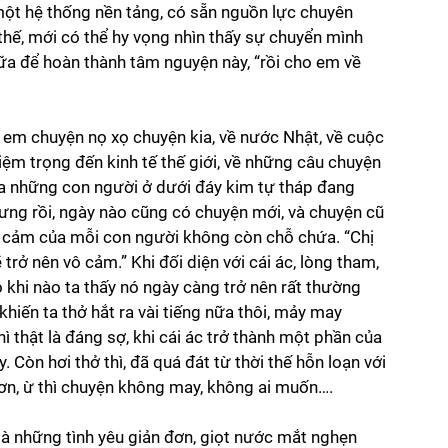
 một hệ thống nền tảng, có sẵn nguồn lực chuyên 
thế, mới có thể hy vọng nhìn thấy sự chuyển mình 
ữa để hoàn thành tâm nguyện này, “rồi cho em về 
 em chuyện nọ xọ chuyện kia, về nước Nhật, về cuộc 
ệm trọng đến kinh tế thế giới, về những câu chuyện 
của những con người ở dưới đáy kim tự tháp đang 
hưng rồi, ngày nào cũng có chuyện mới, và chuyện cũ 
 cảm của mỗi con người không còn chỗ chứa. “Chị 
rở nên vô cảm.” Khi đối diện với cái ác, lòng tham, 
 khi nào ta thấy nó ngày càng trở nên rất thường 
 khiến ta thở hắt ra vài tiếng nữa thôi, mảy may 
ì thật là đáng sợ, khi cái ác trở thành một phần của 
 Còn hơi thở thì, đã quá đát từ thời thế hỗn loạn với 
n, ừ thì chuyện không may, không ai muốn…. 
là những tình yêu giản đơn, giọt nước mắt nghẹn 