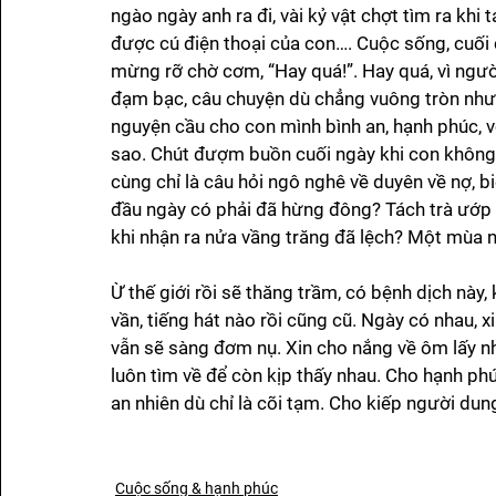
ngào ngày anh ra đi, vài kỷ vật chợt tìm ra khi 
được cú điện thoại của con…. Cuộc sống, cuối 
mừng rỡ chờ cơm, “Hay quá!”. Hay quá, vì ngư
đạm bạc, câu chuyện dù chẳng vuông tròn nhưng
nguyện cầu cho con mình bình an, hạnh phúc, 
sao. Chút đượm buồn cuối ngày khi con không 
cùng chỉ là câu hỏi ngô nghê về duyên về nợ, b
đầu ngày có phải đã hừng đông? Tách trà ướp t
khi nhận ra nửa vầng trăng đã lệch? Một mùa ng
Ừ thế giới rồi sẽ thăng trầm, có bệnh dịch này,
vần, tiếng hát nào rồi cũng cũ. Ngày có nhau, 
vẫn sẽ sàng đơm nụ. Xin cho nắng về ôm lấy n
luôn tìm về để còn kịp thấy nhau. Cho hạnh ph
an nhiên dù chỉ là cõi tạm. Cho kiếp người dung
Cuộc sống & hạnh phúc