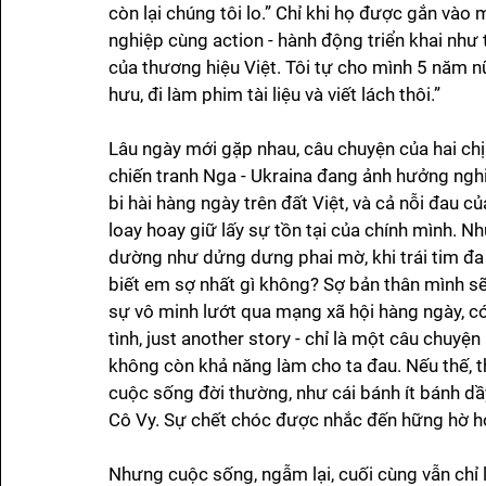
còn lại chúng tôi lo.” Chỉ khi họ được gắn vào
nghiệp cùng action - hành động triển khai như 
của thương hiệu Việt. Tôi tự cho mình 5 năm n
hưu, đi làm phim tài liệu và viết lách thôi.” 
Lâu ngày mới gặp nhau, câu chuyện của hai chị
chiến tranh Nga - Ukraina đang ảnh hưởng nghi
bi hài hàng ngày trên đất Việt, và cả nỗi đau 
loay hoay giữ lấy sự tồn tại của chính mình. N
dường như dửng dưng phai mờ, khi trái tim đa
biết em sợ nhất gì không? Sợ bản thân mình sẽ t
sự vô minh lướt qua mạng xã hội hàng ngày, có
tình, just another story - chỉ là một câu chuyện
không còn khả năng làm cho ta đau. Nếu thế, th
cuộc sống đời thường, như cái bánh ít bánh dầy.
Cô Vy. Sự chết chóc được nhắc đến hững hờ hơ
Nhưng cuộc sống, ngẫm lại, cuối cùng vẫn chỉ 