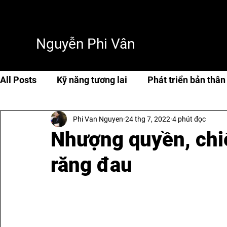
Nguyễn Phi Vân
All Posts
Kỹ năng tương lai
Phát triển bản thân
Phi Van Nguyen
24 thg 7, 2022
4 phút đọc
Cuộc sống & hạnh phúc
Travel
Thơ & tản 
Nhượng quyền, chiế
răng đau
AI & Tech
AI