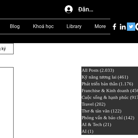
Đăng nhập
Blog
Khoá học
Library
More
 ký
All Posts
(2.033)
2.033 bài đ
Kỹ năng tương lai
(461)
461 
Phát triển bản thân
(1.176)
1.
Franchise & Kinh doanh
(45
Cuộc sống & hạnh phúc
(91
Travel
(202)
202 bài đăng
Thơ & tản văn
(122)
122 bài
Phỏng vấn & báo chí
(142)
1
AI & Tech
(21)
21 bài đăng
AI
(1)
1 bài đăng