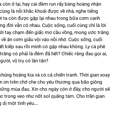
ta còn ở lại, hay cái đêm run rẩy bàng hoàng nhận 
cùng là nỗi khắc khoải được về nhà, nghe tiếng 
ời ta còn được gặp lại nhau trong bữa cơm canh 
 đời vẫn có nhau. Cuộc sống, cuối cùng chỉ là lời 
với tay chạm đến giấc mơ cầu vồng, mong ước trăng 
về ăn cơm giấu vội vào nỗi nhớ. Cuộc sống, cuối 
iết kiếp sau rồi mình có gặp nhau không. Ly cà phê 
răng có phải là đêm đã hết? Chiếc răng đau gọi ai, 
ười, vũ trụ có lăn tăn?
 khủng hoảng kia và có cả chiến tranh. Thời gian xoay 
xin ơn trên chở che cho yêu thương qua bão giông 
hững mùa đau. Xin cho ngày còn ở đây, cho người sẽ 
úc trong veo như nốt sol quãng tám. Cho trần gian 
 dị một tình yêu…. 