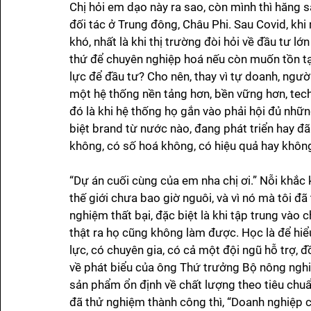
Chị hỏi em dạo này ra sao, còn mình thì hăng 
đối tác ở Trung đông, Châu Phi. Sau Covid, khi
khó, nhất là khi thị trường đòi hỏi về đầu tư l
thứ để chuyên nghiệp hoá nếu còn muốn tồn tại
lực để đầu tư? Cho nên, thay vì tự doanh, ngườ
một hệ thống nền tảng hơn, bền vững hơn, tech 
đó là khi hệ thống họ gắn vào phải hội đủ nhữn
biệt brand từ nước nào, đang phát triển hay đã
không, có số hoá không, có hiệu quả hay không
“Dự án cuối cùng của em nha chị ơi.” Nỗi khắc
thế giới chưa bao giờ nguôi, và vì nó mà tôi đ
nghiệm thất bại, đặc biệt là khi tập trung vào 
thật ra họ cũng không làm được. Học là để hiể
lực, có chuyên gia, có cả một đội ngũ hỗ trợ, 
về phát biểu của ông Thứ trưởng Bộ nông nghiệ
sản phẩm ổn định về chất lượng theo tiêu chuẩn t
đã thử nghiệm thành công thì, “Doanh nghiệp ch