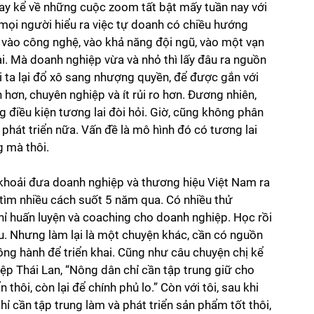
say kể về những cuộc zoom tất bật mấy tuần nay với 
 mọi người hiểu ra việc tự doanh có chiều hướng 
ớn vào công nghệ, vào khả năng đội ngũ, vào một vạn 
. Mà doanh nghiệp vừa và nhỏ thì lấy đâu ra nguồn 
i ta lại đổ xô sang nhượng quyền, để được gắn với 
hơn, chuyên nghiệp và ít rủi ro hơn. Đương nhiên, 
g điều kiện tương lai đòi hỏi. Giờ, cũng không phân 
 phát triển nữa. Vấn đề là mô hình đó có tương lai 
 mà thôi. 
 khoải đưa doanh nghiệp và thương hiệu Việt Nam ra 
ã tìm nhiều cách suốt 5 năm qua. Có nhiều thử 
chỉ huấn luyện và coaching cho doanh nghiệp. Học rồi 
u. Nhưng làm lại là một chuyện khác, cần có nguồn 
đồng hành để triển khai. Cũng như câu chuyện chị kể 
p Thái Lan, “Nông dân chỉ cần tập trung giữ cho 
hôi, còn lại để chính phủ lo.” Còn với tôi, sau khi 
ỉ cần tập trung làm và phát triển sản phẩm tốt thôi, 