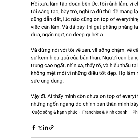
Hồi xưa làm tập đoàn bên Úc, tôi rảnh lắm, vì ch
tôi sáng tạo, bày trò, nghĩ ra đủ thứ để mang lạ
cũng dẫn dắt, lúc nào cũng on top of everythin
việc cần làm. Và đã bày, thì gạt phăng phăng l
đưa, ngẩn ngơ, so deep gì hết á. 
Và đừng nói với tôi về zen, về sống chậm, về c
sự kém hiệu quả của bản thân. Người cân bằng,
trung cao ngất, nhìn xa, thấy rõ, và hiểu thấu 
không mệt mỏi vì những điều tốt đẹp. Họ làm nh
sức ung dung. 
Vậy đi. Ai thấy mình còn chưa on top of everyth
những ngổn ngang do chính bản thân mình bày
Cuộc sống & hạnh phúc
Franchise & Kinh doanh
Ph