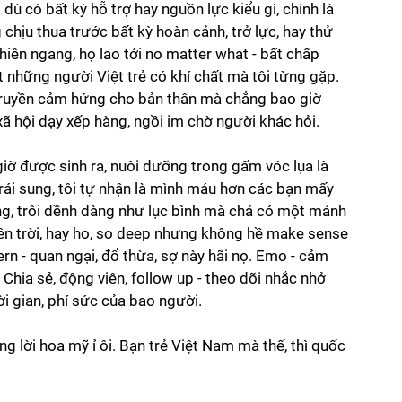
ù có bất kỳ hỗ trợ hay nguồn lực kiểu gì, chính là 
 chịu thua trước bất kỳ hoàn cảnh, trở lực, hay thử 
hiên ngang, họ lao tới no matter what - bất chấp 
t những người Việt trẻ có khí chất mà tôi từng gặp. 
ự truyền cảm hứng cho bản thân mà chẳng bao giờ 
xã hội dạy xếp hàng, ngồi im chờ người khác hỏi.
giờ được sinh ra, nuôi dưỡng trong gấm vóc lụa là 
trái sung, tôi tự nhận là mình máu hơn các bạn mấy 
bông, trôi dềnh dàng như lục bình mà chả có một mảnh 
rên trời, hay ho, so deep nhưng không hề make sense 
ncern - quan ngại, đổ thừa, sợ này hãi nọ. Emo - cảm 
Chia sẻ, động viên, follow up - theo dõi nhắc nhở 
ời gian, phí sức của bao người.
ng lời hoa mỹ ỉ ôi. Bạn trẻ Việt Nam mà thế, thì quốc 