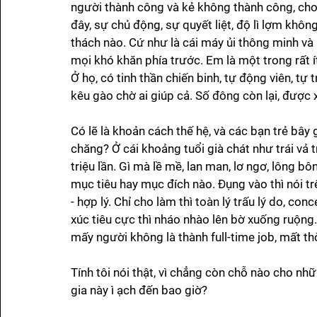
người thành công và kẻ không thành công, cho d
đây, sự chủ động, sự quyết liệt, độ lì lợm không
thách nào. Cứ như là cái máy ủi thông minh và 
mọi khó khăn phía trước. Em là một trong rất í
Ở họ, có tinh thần chiến binh, tự động viên, t
kêu gào chờ ai giúp cả. Số đông còn lại, được 
Có lẽ là khoản cách thế hệ, và các bạn trẻ bây 
chăng? Ở cái khoảng tuổi già chát như trái vả 
triệu lần. Gì mà lề mề, lan man, lơ ngơ, lông 
mục tiêu hay mục đích nào. Đụng vào thì nói t
- hợp lý. Chỉ cho làm thì toàn lý trấu lý do, co
xúc tiêu cực thì nháo nhào lên bờ xuống ruộng. 
mấy người không là thành full-time job, mất th
Tính tôi nói thật, vì chẳng còn chỗ nào cho nhữ
gia này ì ạch đến bao giờ? 