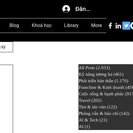
Đăng nhập
Blog
Khoá học
Library
More
 ký
All Posts
(2.033)
2.033 bài đ
Kỹ năng tương lai
(461)
461 
Phát triển bản thân
(1.176)
1.
Franchise & Kinh doanh
(45
Cuộc sống & hạnh phúc
(91
Travel
(202)
202 bài đăng
Thơ & tản văn
(122)
122 bài
Phỏng vấn & báo chí
(142)
1
AI & Tech
(21)
21 bài đăng
AI
(1)
1 bài đăng