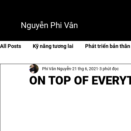
Nguyễn Phi Vân
All Posts
Kỹ năng tương lai
Phát triển bản thân
Phi Vân Nguyễn
21 thg 6, 2021
3 phút đọc
Cuộc sống & hạnh phúc
Travel
Thơ & tản 
ON TOP OF EVERY
AI & Tech
AI