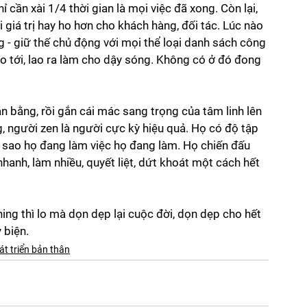
ỉ cần xài 1/4 thời gian là mọi việc đã xong. Còn lại, 
i giá trị hay ho hơn cho khách hàng, đối tác. Lúc nào 
g - giữ thế chủ động với mọi thể loại danh sách công 
ao tới, lao ra làm cho dậy sóng. Không có ở đó đong 
ân bằng, rồi gắn cái mác sang trọng của tâm linh lên 
 người zen là người cực kỳ hiệu quả. Họ có độ tập 
tại sao họ đang làm việc họ đang làm. Họ chiến đấu 
anh, làm nhiều, quyết liệt, dứt khoát một cách hết 
ing thì lo mà dọn dẹp lại cuộc đời, dọn dẹp cho hết 
 biện.
át triển bản thân