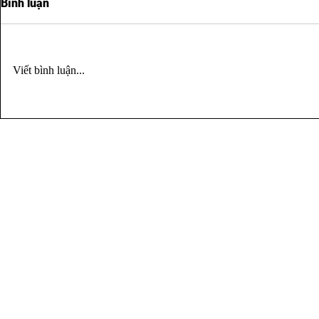
Bình luận
Viết bình luận...
BẠN SẼ GỌI AI LÚC 2 GIỜ
BẠN KHÔNG
SÁNG?
CHUYỆN NH
VÌ ĐÃ MẠN