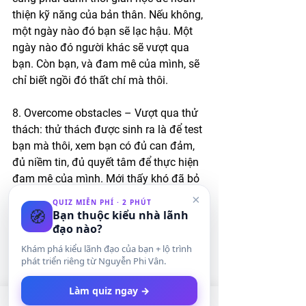
thiện kỹ năng của bản thân. Nếu không, 
một ngày nào đó bạn sẽ lạc hậu. Một 
ngày nào đó người khác sẽ vượt qua 
bạn. Còn bạn, và đam mê của mình, sẽ 
chỉ biết ngồi đó thất chí mà thôi. 
8. Overcome obstacles – Vượt qua thử 
thách: thử thách được sinh ra là để test 
bạn mà thôi, xem bạn có đủ can đảm, 
đủ niềm tin, đủ quyết tâm để thực hiện 
đam mê của mình. Mới thấy khó đã bỏ 
chạy là chicken nhe. Nhát như vậy thì 
×
QUIZ MIỄN PHÍ · 2 PHÚT
🧭
đừng bao giờ nói chuyện đam mê. “Tôi 
Bạn thuộc kiểu nhà lãnh
đạo nào?
không thất bại. Tôi chỉ tìm ra 1001 cách 
khác để thực hiện ý tưởng của mình.” 
Khám phá kiểu lãnh đạo của bạn + lộ trình
Nhớ câu này không? Đó mới gọi là đam 
phát triển riêng từ Nguyễn Phi Vân.
mê nhé. Không thì bỏ chạy từ đầu đi. 
Làm quiz ngay →
Đừng thuyết giảng về đam mê của 