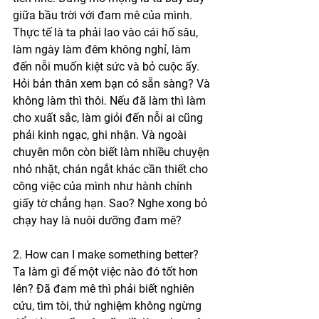
giữa bầu trời với đam mê của mình. 
Thực tế là ta phải lao vào cái hố sâu, 
làm ngày làm đêm không nghỉ, làm 
đến nỗi muốn kiệt sức và bỏ cuộc ấy. 
Hỏi bản thân xem bạn có sẵn sàng? Và 
không làm thì thôi. Nếu đã làm thì làm 
cho xuất sắc, làm giỏi đến nỗi ai cũng 
phải kinh ngạc, ghi nhận. Và ngoài 
chuyên môn còn biết làm nhiều chuyện 
nhỏ nhặt, chán ngắt khác cần thiết cho 
công việc của mình như hành chính 
giấy tờ chẳng hạn. Sao? Nghe xong bỏ 
chạy hay là nuôi dưỡng đam mê? 
2. How can I make something better? 
Ta làm gì để một việc nào đó tốt hơn 
lên? Đã đam mê thì phải biết nghiên 
cứu, tìm tòi, thử nghiệm không ngừng 