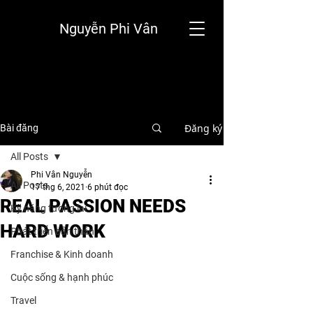
Nguyễn Phi Vân
Đăng ký
Bài đăng
All Posts
Phi Vân Nguyễn
All Posts
17 thg 6, 2021
6 phút đọc
REAL PASSION NEEDS
Kỹ năng tương lai
HARD WORK
Phát triển bản thân
Franchise & Kinh doanh
Cuộc sống & hạnh phúc
Travel