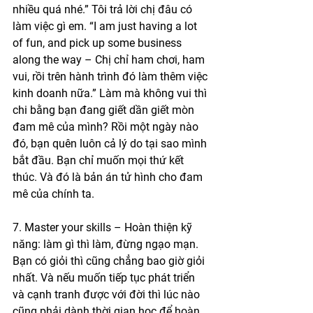
nhiều quá nhé.” Tôi trả lời chị đâu có 
làm việc gì em. “I am just having a lot 
of fun, and pick up some business 
along the way – Chị chỉ ham chơi, ham 
vui, rồi trên hành trình đó làm thêm việc 
kinh doanh nữa.” Làm mà không vui thì 
chi bằng bạn đang giết dần giết mòn 
đam mê của mình? Rồi một ngày nào 
đó, bạn quên luôn cả lý do tại sao mình 
bắt đầu. Bạn chỉ muốn mọi thứ kết 
thúc. Và đó là bản án tử hình cho đam 
mê của chính ta.
7. Master your skills – Hoàn thiện kỹ 
năng: làm gì thì làm, đừng ngạo mạn. 
Bạn có giỏi thì cũng chẳng bao giờ giỏi 
nhất. Và nếu muốn tiếp tục phát triển 
và cạnh tranh được với đời thì lúc nào 
cũng phải dành thời gian học để hoàn 