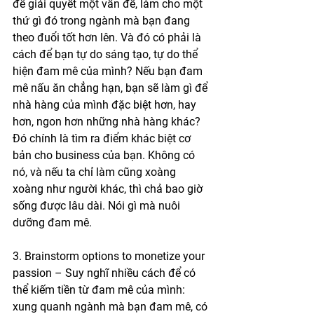
để giải quyết một vấn đề, làm cho một 
thứ gì đó trong ngành mà bạn đang 
theo đuổi tốt hơn lên. Và đó có phải là 
cách để bạn tự do sáng tạo, tự do thể 
hiện đam mê của mình? Nếu bạn đam 
mê nấu ăn chẳng hạn, bạn sẽ làm gì để 
nhà hàng của mình đặc biệt hơn, hay 
hơn, ngon hơn những nhà hàng khác? 
Đó chính là tìm ra điểm khác biệt cơ 
bản cho business của bạn. Không có 
nó, và nếu ta chỉ làm cũng xoàng 
xoàng như người khác, thì chả bao giờ 
sống được lâu dài. Nói gì mà nuôi 
dưỡng đam mê. 
3. Brainstorm options to monetize your 
passion – Suy nghĩ nhiều cách để có 
thể kiếm tiền từ đam mê của mình: 
xung quanh ngành mà bạn đam mê, có 