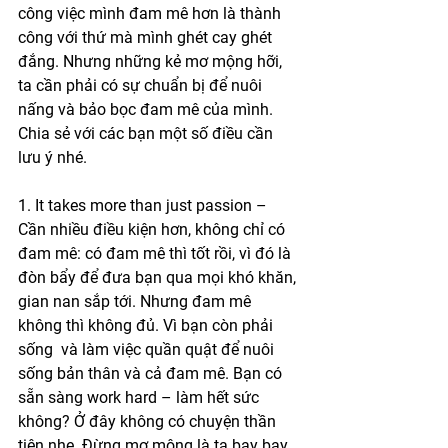
công việc mình đam mê hơn là thành 
công với thứ mà mình ghét cay ghét 
đắng. Nhưng những kẻ mơ mộng hỡi, 
ta cần phải có sự chuẩn bị để nuôi 
nấng và bảo bọc đam mê của mình. 
Chia sẻ với các bạn một số điều cần 
lưu ý nhé.
1. It takes more than just passion – 
Cần nhiều điều kiện hơn, không chỉ có 
đam mê: có đam mê thì tốt rồi, vì đó là 
đòn bẩy để đưa bạn qua mọi khó khăn, 
gian nan sắp tới. Nhưng đam mê 
không thì không đủ. Vì bạn còn phải 
sống  và làm việc quần quật để nuôi 
sống bản thân và cả đam mê. Bạn có 
sẵn sàng work hard – làm hết sức 
không? Ở đây không có chuyện thần 
tiên nhe. Đừng mơ mộng là ta bay bay 