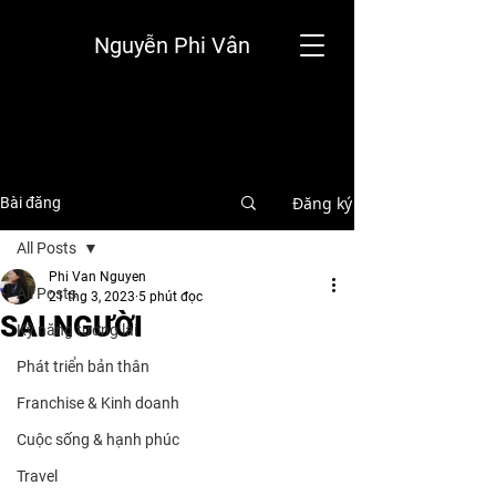
Nguyễn Phi Vân
Đăng ký
Bài đăng
All Posts
Phi Van Nguyen
All Posts
21 thg 3, 2023
5 phút đọc
SAI NGƯỜI
Kỹ năng tương lai
Phát triển bản thân
Franchise & Kinh doanh
Cuộc sống & hạnh phúc
Travel