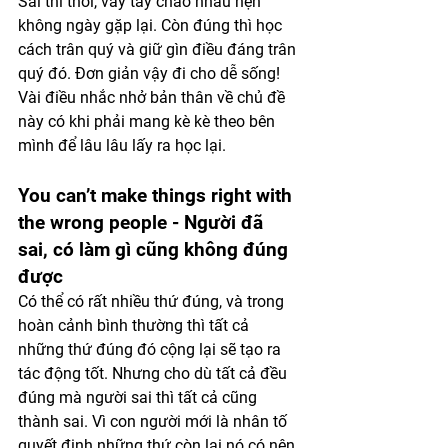
Sai thì thôi, vẫy tay chào nhau hẹn 
không ngày gặp lại. Còn đúng thì học 
cách trân quý và giữ gìn điều đáng trân 
quý đó. Đơn giản vậy đi cho dễ sống! 
Vài điều nhắc nhở bản thân về chủ đề 
này có khi phải mang kè kè theo bên 
mình để lâu lâu lấy ra học lại.
You can’t make things right with 
the wrong people - Người đã 
sai, có làm gì cũng không đúng 
được
Có thể có rất nhiều thứ đúng, và trong 
hoàn cảnh bình thường thì tất cả 
những thứ đúng đó cộng lại sẽ tạo ra 
tác động tốt. Nhưng cho dù tất cả đều 
đúng mà người sai thì tất cả cũng 
thành sai. Vì con người mới là nhân tố 
quyết định những thứ còn lại nó có nên 