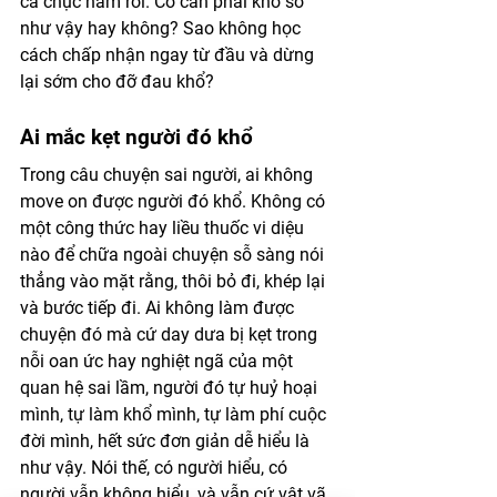
cả chục năm rồi. Có cần phải khổ sở 
như vậy hay không? Sao không học 
cách chấp nhận ngay từ đầu và dừng 
lại sớm cho đỡ đau khổ?
Ai mắc kẹt người đó khổ
Trong câu chuyện sai người, ai không 
move on được người đó khổ. Không có 
một công thức hay liều thuốc vi diệu 
nào để chữa ngoài chuyện sỗ sàng nói 
thẳng vào mặt rằng, thôi bỏ đi, khép lại 
và bước tiếp đi. Ai không làm được 
chuyện đó mà cứ day dưa bị kẹt trong 
nỗi oan ức hay nghiệt ngã của một 
quan hệ sai lầm, người đó tự huỷ hoại 
mình, tự làm khổ mình, tự làm phí cuộc 
đời mình, hết sức đơn giản dễ hiểu là 
như vậy. Nói thế, có người hiểu, có 
người vẫn không hiểu, và vẫn cứ vật vã 