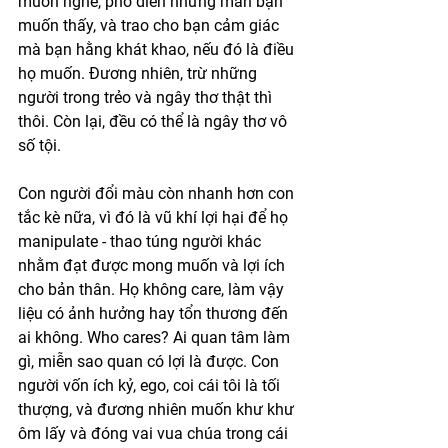
muốn nghe, phô diễn những màn bạn 
muốn thấy, và trao cho bạn cảm giác 
mà bạn hằng khát khao, nếu đó là điều 
họ muốn. Đương nhiên, trừ những 
người trong trẻo và ngây thơ thật thì 
thôi. Còn lại, đều có thể là ngây thơ vô 
số tội. 
Con người đổi màu còn nhanh hơn con 
tắc kè nữa, vì đó là vũ khí lợi hại để họ 
manipulate - thao túng người khác 
nhằm đạt được mong muốn và lợi ích 
cho bản thân. Họ không care, làm vậy 
liệu có ảnh hưởng hay tổn thương đến 
ai không. Who cares? Ai quan tâm làm 
gì, miễn sao quan có lợi là được. Con 
người vốn ích kỷ, ego, coi cái tôi là tối 
thượng, và đương nhiên muốn khư khư 
ôm lấy và đóng vai vua chúa trong cái 