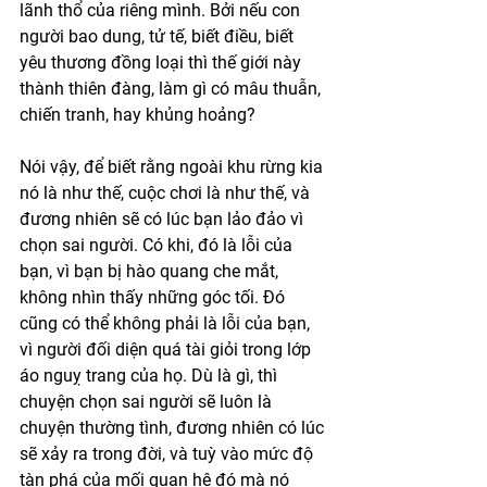
lãnh thổ của riêng mình. Bởi nếu con 
người bao dung, tử tế, biết điều, biết 
yêu thương đồng loại thì thế giới này 
thành thiên đàng, làm gì có mâu thuẫn, 
chiến tranh, hay khủng hoảng? 
Nói vậy, để biết rằng ngoài khu rừng kia 
nó là như thế, cuộc chơi là như thế, và 
đương nhiên sẽ có lúc bạn lảo đảo vì 
chọn sai người. Có khi, đó là lỗi của 
bạn, vì bạn bị hào quang che mắt, 
không nhìn thấy những góc tối. Đó 
cũng có thể không phải là lỗi của bạn, 
vì người đối diện quá tài giỏi trong lớp 
áo nguỵ trang của họ. Dù là gì, thì 
chuyện chọn sai người sẽ luôn là 
chuyện thường tình, đương nhiên có lúc 
sẽ xảy ra trong đời, và tuỳ vào mức độ 
tàn phá của mối quan hệ đó mà nó 