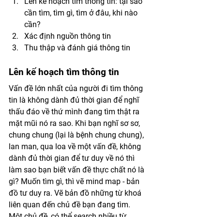
Lên kế hoạch tìm thông tin: tại sao 
cần tìm, tìm gì, tìm ở đâu, khi nào 
cần?
Xác định nguồn thông tin 
Thu thập và đánh giá thông tin
Lên kế hoạch tìm thông tin
Vấn đề lớn nhất của người đi tìm thông 
tin là không dành đủ thời gian để nghĩ 
thấu đáo về thứ mình đang tìm thật ra 
mặt mũi nó ra sao. Khi bạn nghĩ sơ sơ, 
chung chung (lại là bệnh chung chung), 
lan man, qua loa về một vấn đề, không 
dành đủ thời gian để tư duy về nó thì 
làm sao bạn biết vấn đề thực chất nó là 
gì? Muốn tìm gì, thì vẽ mind map - bản 
đồ tư duy ra. Vẽ bản đồ những từ khoá 
liên quan đến chủ đề bạn đang tìm. 
Một chủ đề, có thể search nhiều từ 