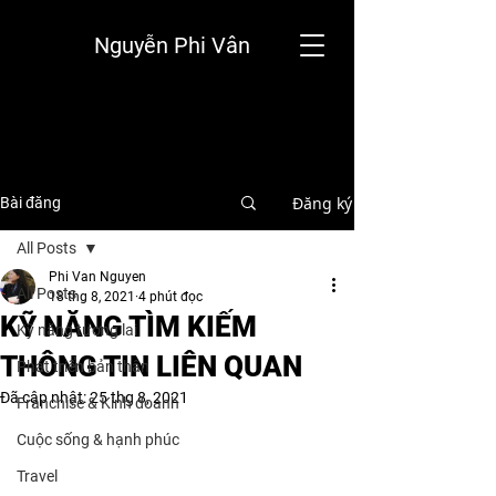
Nguyễn Phi Vân
Đăng ký
Bài đăng
All Posts
Phi Van Nguyen
All Posts
18 thg 8, 2021
4 phút đọc
KỸ NĂNG TÌM KIẾM
Kỹ năng tương lai
THÔNG TIN LIÊN QUAN
Phát triển bản thân
Đã cập nhật:
25 thg 8, 2021
Franchise & Kinh doanh
Cuộc sống & hạnh phúc
Travel