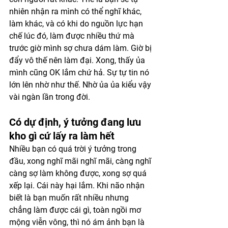
nhiên nhận ra mình có thể nghĩ khác, 
làm khác, và có khi do nguồn lực hạn 
chế lúc đó, làm được nhiều thứ mà 
trước giờ mình sợ chưa dám làm. Giờ bị 
đẩy vô thế nên làm đại. Xong, thấy ủa 
mình cũng OK lắm chứ hả. Sự tự tin nó 
lớn lên nhờ như thế. Nhờ ủa ủa kiểu vậy 
vài ngàn lần trong đời.
Có dự định, ý tưởng đang lưu 
kho gì cứ lấy ra làm hết
Nhiều bạn có quá trời ý tưởng trong 
đầu, xong nghĩ mãi nghĩ mãi, càng nghĩ 
càng sợ làm không được, xong sợ quá 
xếp lại. Cái này hại lắm. Khi não nhận 
biết là bạn muốn rất nhiều nhưng 
chẳng làm được cái gì, toàn ngồi mơ 
mộng viễn vông, thì nó ám ảnh bạn là 