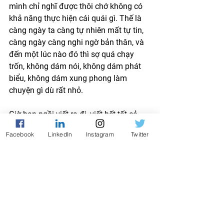
mình chỉ nghĩ được thôi chớ không có 
khả năng thực hiện cái quái gì. Thế là 
càng ngày ta càng tự nhiên mất tự tin, 
càng ngày càng nghi ngờ bản thân, và 
đến một lúc nào đó thì sợ quá chạy 
trốn, không dám nói, không dám phát 
biểu, không dám xung phong làm 
chuyện gì dù rất nhỏ. 
Giờ bạn ngồi viết ra đi, viết hết tất cả 
những gì mình muốn làm, giả sử như 
Facebook
LinkedIn
Instagram
Twitter
bắt đầu 1 cái podcast đi chẳng hạn. 
Rồi xông vào tìm cách làm. Chỉ có thực 
hiện nó mới ra vấn đề, ra bài học, ra cái 
biết, không biết, và ép mình phải suy 
nghĩ nhiều cách giải quyết, và tạo ra 
những khoảnh khắc à ha khi tìm ra hay 
QUIZ MIỄN PHÍ · 2 PHÚT
làm được thứ gì. Cứ vậy, tự nhiên bạn 
Bạn thuộc kiểu nhà lãnh
bớt lười biếng, bớt sợ hãi, bớt nghi ngờ 