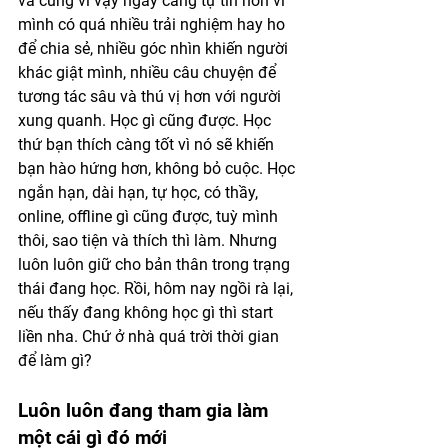
và cũng vì vậy ngày càng tự tin hơn vì 
mình có quá nhiều trải nghiệm hay ho 
để chia sẻ, nhiều góc nhìn khiến người 
khác giật mình, nhiều câu chuyện để 
tương tác sâu và thú vị hơn với người 
xung quanh. Học gì cũng được. Học 
thứ bạn thích càng tốt vì nó sẽ khiến 
bạn hào hứng hơn, không bỏ cuộc. Học 
ngắn hạn, dài hạn, tự học, có thầy, 
online, offline gì cũng được, tuỳ mình 
thôi, sao tiện và thích thì làm. Nhưng 
luôn luôn giữ cho bản thân trong trạng 
thái đang học. Rồi, hôm nay ngồi rà lại, 
nếu thấy đang không học gì thì start 
liền nha. Chứ ở nhà quá trời thời gian 
để làm gì?
Luôn luôn đang tham gia làm 
một cái gì đó mới