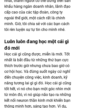
nhát, thành người có thể đứng trên sân 
khấu hàng ngàn doanh nhân, lãnh đạo 
cấp cao của các tập đoàn, công ty 
ngoài thế giới, một cách rất là chính 
mình. Giờ, tôi chia sẻ với các bạn cách 
tôi rèn luyện sự tự tin cho mình nhé.
Luôn luôn đang học một cái gì 
đó mới
Học cái gì cũng được, miễn là mới. Tốt 
nhất là bắt đầu từ những thứ bạn cực 
thích trước giờ nhưng chưa bao giờ có 
cơ hội học. Và đừng suốt ngày cứ nghĩ 
đến chuyện công việc, kinh doanh, kỹ 
năng tương lai gì gì đó. Học cái gì cũng 
tốt hết, vì nó cho bạn một góc nhìn mới 
từ môn đó, vì nó giúp não tạo ra những 
kết nối neuron thần kinh mới khiến bạn 
thông minh hơn, sáng tạo hơn. Ví dụ, 