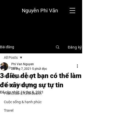
Nguyễn Phi Vân
Đăng ký
Bài đăng
All Posts
Phi Van Nguyen
All Posts
28 thg 7, 2021
5 phút đọc
3 điều dễ ợt bạn có thể làm
Kỹ năng tương lai
để xây dựng sự tự tin
Phát triển bản thân
Đã cập nhật:
16 thg 8, 2021
Franchise & Kinh doanh
Cuộc sống & hạnh phúc
Travel