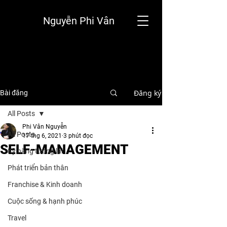
Nguyễn Phi Vân
Đăng ký
Bài đăng
All Posts
Phi Vân Nguyễn
All Posts
17 thg 6, 2021
3 phút đọc
SELF-MANAGEMENT
Kỹ năng tương lai
Phát triển bản thân
Franchise & Kinh doanh
Cuộc sống & hạnh phúc
Travel