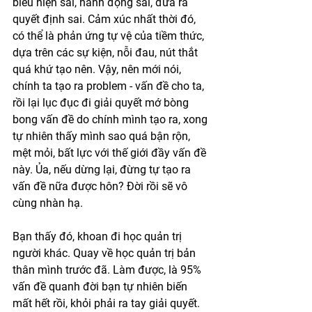
biểu hiện sai, hành động sai, đưa ra 
quyết định sai. Cảm xúc nhất thời đó, 
có thể là phản ứng tự vệ của tiềm thức, 
dựa trên các sự kiện, nỗi đau, nút thắt 
quá khứ tạo nên. Vậy, nên mới nói, 
chính ta tạo ra problem - vấn đề cho ta, 
rồi lại lục đục đi giải quyết mớ bòng 
bong vấn đề do chính mình tạo ra, xong 
tự nhiên thấy mình sao quá bận rộn, 
mệt mỏi, bất lực với thế giới đầy vấn đề 
này. Ủa, nếu dừng lại, đừng tự tạo ra 
vấn đề nữa được hôn? Đời rồi sẽ vô 
cùng nhàn hạ.
Bạn thấy đó, khoan đi học quản trị 
người khác. Quay về học quản trị bản 
thân mình trước đã. Làm được, là 95% 
vấn đề quanh đời bạn tự nhiên biến 
mất hết rồi, khỏi phải ra tay giải quyết. 