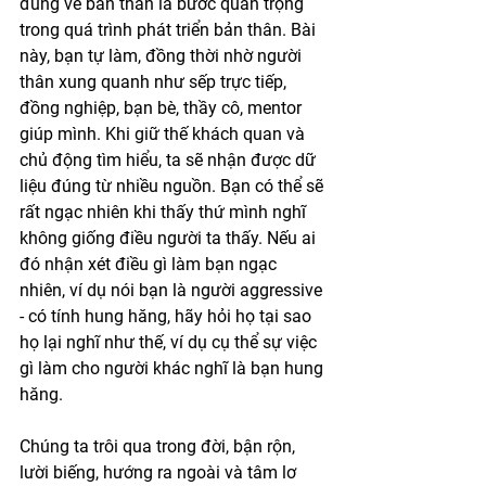
đúng về bản thân là bước quan trọng 
trong quá trình phát triển bản thân. Bài 
này, bạn tự làm, đồng thời nhờ người 
thân xung quanh như sếp trực tiếp, 
đồng nghiệp, bạn bè, thầy cô, mentor 
giúp mình. Khi giữ thế khách quan và 
chủ động tìm hiểu, ta sẽ nhận được dữ 
liệu đúng từ nhiều nguồn. Bạn có thể sẽ 
rất ngạc nhiên khi thấy thứ mình nghĩ 
không giống điều người ta thấy. Nếu ai 
đó nhận xét điều gì làm bạn ngạc 
nhiên, ví dụ nói bạn là người aggressive 
- có tính hung hăng, hãy hỏi họ tại sao 
họ lại nghĩ như thế, ví dụ cụ thể sự việc 
gì làm cho người khác nghĩ là bạn hung 
hăng. 
Chúng ta trôi qua trong đời, bận rộn, 
lười biếng, hướng ra ngoài và tâm lơ 