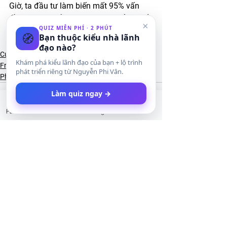
Giờ, ta đầu tư làm biến mất 95% vấn 
đề, hay đâm đầu đi học cách giải quyết 
×
QUIZ MIỄN PHÍ · 2 PHÚT
5% vấn đề? Thứ hai rồi, tự suy nghĩ đi 
🧭
Bạn thuộc kiểu nhà lãnh
nghen.
đạo nào?
Cuộc sống & hạnh phúc
Khám phá kiểu lãnh đạo của bạn + lộ trình
Franchise & Kinh doanh
phát triển riêng từ Nguyễn Phi Vân.
Phát triển bản thân
Làm quiz ngay →
Facebook
LinkedIn
Instagram
Twitter
Xem tất cả
Bài đăng gần đây