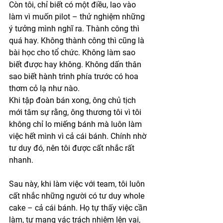
Còn tôi, chỉ biết có một điều, lao vào 
làm vì muốn pilot – thử nghiệm những 
ý tưởng mình nghĩ ra. Thành công thì 
quá hay. Không thành công thì cũng là 
bài học cho tổ chức. Không làm sao 
biết được hay không. Không dấn thân 
sao biết hành trình phía trước có hoa 
thơm cỏ lạ như nào. 
Khi tập đoàn bán xong, ông chủ tịch 
mới tâm sự rằng, ông thương tôi vì tôi 
không chỉ lo miếng bánh mà luôn làm 
việc hết mình vì cả cái bánh. Chính nhờ 
tư duy đó, nên tôi được cất nhắc rất 
nhanh. 
Sau này, khi làm việc với team, tôi luôn 
cất nhắc những người có tư duy whole 
cake – cả cái bánh. Họ tự thấy việc cần 
làm, tự mang vác trách nhiệm lên vai, 