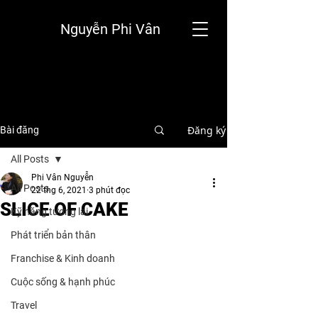
Nguyễn Phi Vân
Đăng ký
Bài đăng
All Posts
Phi Vân Nguyễn
All Posts
22 thg 6, 2021
3 phút đọc
SLICE OF CAKE
Kỹ năng tương lai
Phát triển bản thân
Franchise & Kinh doanh
Cuộc sống & hạnh phúc
Travel