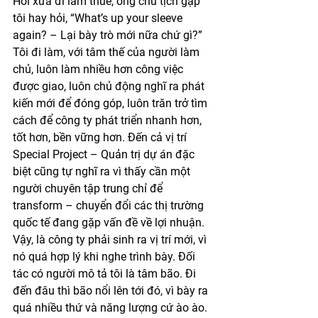
Hồi xưa đi làm thuê, ông chủ tịch gặp 
tôi hay hỏi, “What’s up your sleeve 
again? – Lại bày trò mới nữa chứ gì?” 
Tôi đi làm, với tâm thế của người làm 
chủ, luôn làm nhiều hơn công việc 
được giao, luôn chủ động nghĩ ra phát 
kiến mới để đóng góp, luôn trăn trở tìm 
cách để công ty phát triển nhanh hơn, 
tốt hơn, bền vững hơn. Đến cả vị trí 
Special Project – Quản trị dự án đặc 
biệt cũng tự nghĩ ra vì thấy cần một 
người chuyên tập trung chỉ để 
transform – chuyển đổi các thị trường 
quốc tế đang gặp vấn đề về lợi nhuận. 
Vậy, là công ty phải sinh ra vị trí mới, vì 
nó quá hợp lý khi nghe trình bày. Đối 
tác có người mô tả tôi là tâm bão. Đi 
đến đâu thì bão nổi lên tới đó, vì bày ra 
quá nhiều thứ và năng lượng cứ ào ào. 