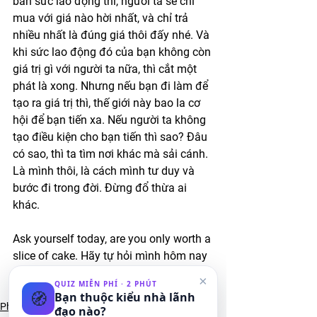
bán sức lao động thì, người ta sẽ chỉ 
mua với giá nào hời nhất, và chỉ trả 
nhiều nhất là đúng giá thôi đấy nhé. Và 
khi sức lao động đó của bạn không còn 
giá trị gì với người ta nữa, thì cắt một 
phát là xong. Nhưng nếu bạn đi làm để 
tạo ra giá trị thì, thế giới này bao la cơ 
hội để bạn tiến xa. Nếu người ta không 
tạo điều kiện cho bạn tiến thì sao? Đâu 
có sao, thì ta tìm nơi khác mà sải cánh. 
Là mình thôi, là cách mình tư duy và 
bước đi trong đời. Đừng đổ thừa ai 
khác. 
Ask yourself today, are you only worth a 
slice of cake. Hãy tự hỏi mình hôm nay 
đi nhé, phải chăng giá của bạn chỉ to 
×
QUIZ MIỄN PHÍ · 2 PHÚT
bằng miếng bánh mà thôi.
🧭
Bạn thuộc kiểu nhà lãnh
Phát triển bản thân
đạo nào?