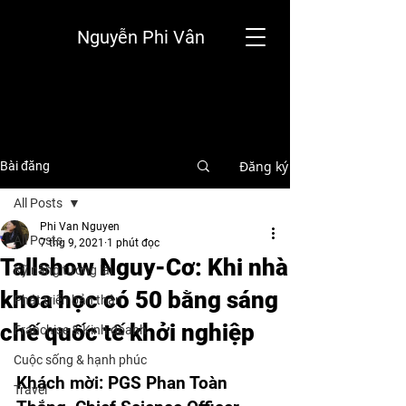
Nguyễn Phi Vân
Đăng ký
Bài đăng
All Posts
Phi Van Nguyen
All Posts
7 thg 9, 2021
1 phút đọc
Tallshow Nguy-Cơ: Khi nhà
Kỹ năng tương lai
khoa học có 50 bằng sáng
Phát triển bản thân
chế quốc tế khởi nghiệp
Franchise & Kinh doanh
Cuộc sống & hạnh phúc
Khách mời: PGS Phan Toàn 
Travel