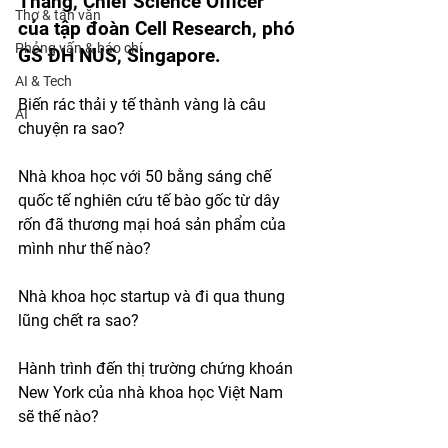
Thắng, Chief Science Officer 
Thơ & tản văn
của tập đoàn Cell Research, phó 
Phỏng vấn & báo chí
GS ĐH NUS, Singapore.
AI & Tech
Biến rác thải y tế thành vàng là câu 
AI
chuyện ra sao? 
Nhà khoa học với 50 bằng sáng chế 
quốc tế nghiên cứu tế bào gốc từ dây 
rốn đã thương mại hoá sản phẩm của 
mình như thế nào?
Nhà khoa học startup và đi qua thung 
lũng chết ra sao?
Hành trình đến thị trường chứng khoán 
New York của nhà khoa học Việt Nam 
sẽ thế nào?