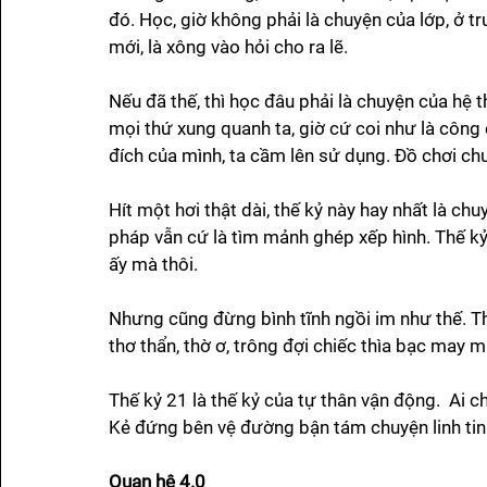
đó. Học, giờ không phải là chuyện của lớp, ở tr
mới, là xông vào hỏi cho ra lẽ. 
Nếu đã thế, thì học đâu phải là chuyện của hệ t
mọi thứ xung quanh ta, giờ cứ coi như là công
đích của mình, ta cầm lên sử dụng. Đồ chơi chưa
Hít một hơi thật dài, thế kỷ này hay nhất là ch
pháp vẫn cứ là tìm mảnh ghép xếp hình. Thế kỷ 
ấy mà thôi.
Nhưng cũng đừng bình tĩnh ngồi im như thế. Thế 
thơ thẩn, thờ ơ, trông đợi chiếc thìa bạc may 
Thế kỷ 21 là thế kỷ của tự thân vận động.  Ai c
Kẻ đứng bên vệ đường bận tám chuyện linh tinh
Quan hệ 4.0 