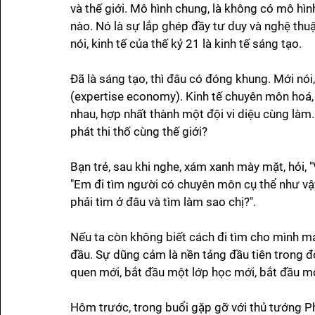
và thế giới. Mô hình chung, là không có mô hìn
nào. Nó là sự lắp ghép đầy tư duy và nghệ thu
nói, kinh tế của thế kỷ 21 là kinh tế sáng tạo. 
Đã là sáng tạo, thì đâu có đóng khung. Mới nói,
(expertise economy). Kinh tế chuyên môn hoá, 
nhau, hợp nhất thành một đội vi diệu cùng làm.
phát thi thố cùng thế giới?
Bạn trẻ, sau khi nghe, xám xanh mày mặt, hỏi, "
"Em đi tìm người có chuyên môn cụ thể như vậy, c
phải tìm ở đâu và tìm làm sao chị?".
Nếu ta còn không biết cách đi tìm cho mình mả
đầu. Sự dũng cảm là nền tảng đầu tiên trong đ
quen mới, bắt đầu một lớp học mới, bắt đầu m
Hôm trước, trong buổi gặp gỡ với thủ tướng Ph