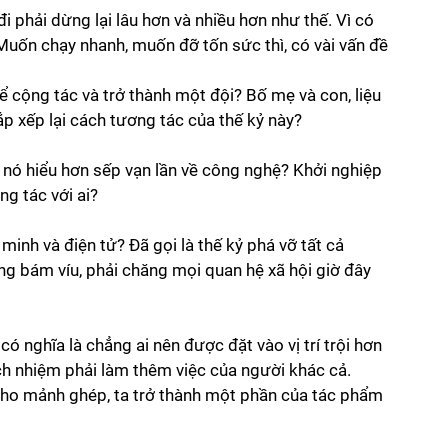
đi phải dừng lại lâu hơn và nhiều hơn như thế. Vì có 
 Muốn chạy nhanh, muốn đỡ tốn sức thì, có vài vấn đề 
 cộng tác và trở thành một đội? Bố mẹ và con, liệu 
ắp xếp lại cách tương tác của thế kỷ này? 
p nó hiểu hơn sếp vạn lần về công nghệ? Khởi nghiệp 
g tác với ai? 
inh và điện tử? Đã gọi là thế kỷ phá vỡ tất cả 
g bám víu, phải chăng mọi quan hệ xã hội giờ đây 
có nghĩa là chẳng ai nên được đặt vào vị trí trội hơn 
rách nhiệm phải làm thêm việc của người khác cả.  
ho mảnh ghép, ta trở thành một phần của tác phẩm 