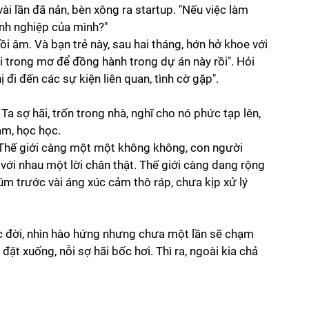
vài lần đã nản, bèn xông ra startup. "Nếu việc làm 
nh nghiệp của mình?"
hồi âm. Và bạn trẻ này, sau hai tháng, hớn hở khoe với 
i trong mơ để đồng hành trong dự án này rồi". Hỏi 
 đi đến các sự kiện liên quan, tình cờ gặp".
Ta sợ hãi, trốn trong nhà, nghĩ cho nó phức tạp lên, 
àm, học học. 
. Thế giới càng một một không không, con người 
với nhau một lời chân thật. Thế giới càng dang rộng 
úm trước vài áng xúc cảm thô ráp, chưa kịp xử lý 
uộc đời, nhìn hào hứng nhưng chưa một lần sẽ chạm 
đặt xuống, nỗi sợ hãi bốc hơi. Thì ra, ngoài kia chả 