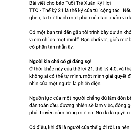
Bài viết cho báo Tuổi Trẻ Xuân Kỷ Hợi 
TTO - Thế kỷ 21 là thế kỷ của từ 'cộng tác'. 
ghép, ta trở thành một phần của tác phẩm vĩ đạ
Có một bạn trẻ đến gặp tôi trình bày dự án khở
vì em chỉ có một mình". Bạn chới với, giấc mơ
có phần tàn nhẫn ấy.
Ngoài kia chả có gì đáng sợ!
Ở thời khắc này của thế kỷ 21, thế kỷ 4.0, và t
không ai có thể tự mình, một mình giải quyết 
nhìn của một người là phiến diện. 
Nguồn lực của một người chẳng đủ làm đòn bẩy
dân toàn cầu, đương nhiên sẽ làm việc, đóng gó
phải truyền cảm hứng mới có. Nó đã là quyền 
Có điều, khi đã là người của thế giới rồi, ta nê