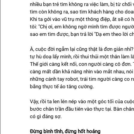
nhiều bạn trẻ tìm không ra việc làm, bị từ chối 
tìm còn không ra, sao tìm khách hàng cho doa
Khi ta gởi vào vũ trụ một thông điệp, ắt sẽ có 
tôi: "Chị ơi, em không ngờ mình tìm được ngườ
sao em tìm được, bạn trả lời "Dạ em theo lời chị
À, cuộc đời ngẫm lại cũng thật là đơn giản nhỉ? 
tự hù doạ lấy mình, rồi thui thủi một thân làm l
Thế giới càng kết nối, con người càng cô đơn
càng mất dần khả năng nhìn vào mắt nhau, nói 
những cánh tay robot, trái tim người càng co r
bằng thực tế ảo tăng cường. 
Vậy, rồi ta len lén nép vào một góc tối của c
bước chân trần đầu tiên vào thực tại. Bàn chân 
có gì đáng sợ.
Đừng bình tĩnh, đừng hốt hoảng