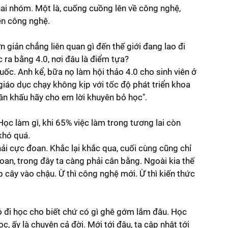
ai nhóm. Một là, cuống cuồng lên về công nghệ, 
ền công nghệ. 
 giản chẳng liên quan gì đến thế giới đang lao đi 
c ra bằng 4.0, nơi đâu là điểm tựa?
uốc. Anh kể, bữa nọ làm hội thảo 4.0 cho sinh viên ở 
 giáo dục chạy không kịp với tốc độ phát triển khoa 
sân khấu hãy cho em lời khuyên bỏ học". 
Học làm gì, khi 65% việc làm trong tương lai còn 
 khó quá.
ải cực đoan. Khắc lại khắc qua, cuối cùng cũng chỉ 
oan, trong đây ta càng phải cân bằng. Ngoài kia thế 
ếp cây vào chậu. Ừ thì công nghệ mới. Ừ thì kiến thức 
iỏ đi học cho biết chứ có gì ghê gớm lắm đâu. Học 
c, ấy là chuyện cả đời. Mới tới đâu, ta cập nhật tới 