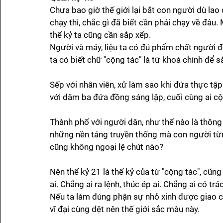
Chưa bao giờ thế giới lại bắt con người dù lao 
chạy thì, chắc gì đã biết cần phải chạy về đâu.
thế kỷ ta cũng cần sắp xếp. 
Người và máy, liệu ta có đủ phẩm chất người để
ta có biết chữ "cộng tác" là từ khoá chính để s
Sếp với nhân viên, xử làm sao khi đứa thực tậ
với dăm ba đứa đồng sáng lập, cuối cùng ai cộn
Thành phố với người dân, như thế nào là thông m
những nền tảng truyền thống mà con người từn
cũng không ngoại lệ chút nào?
Nên thế kỷ 21 là thế kỷ của từ "cộng tác", cũng 
ai. Chẳng ai ra lệnh, thúc ép ai. Chẳng ai có t
Nếu ta làm đúng phận sự nhỏ xinh được giao c
vĩ đại cùng dệt nên thế giới sắc màu này. 