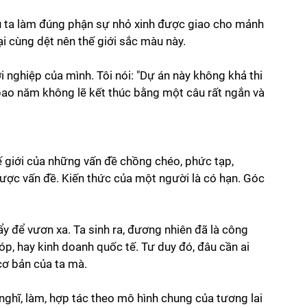
Nếu ta làm đúng phận sự nhỏ xinh được giao cho mảnh 
i cùng dệt nên thế giới sắc màu này.
i nghiệp của mình. Tôi nói: "Dự án này không khả thi 
 bao năm không lẽ kết thúc bằng một câu rất ngắn và 
hế giới của những vấn đề chồng chéo, phức tạp, 
được vấn đề. Kiến thức của một người là có hạn. Góc 
 để vươn xa. Ta sinh ra, đương nhiên đã là công 
p, hay kinh doanh quốc tế. Tư duy đó, đâu cần ai 
cơ bản của ta mà.
n nghĩ, làm, hợp tác theo mô hình chung của tương lai 