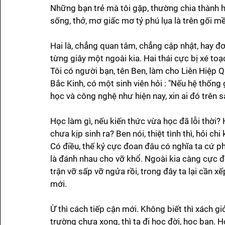
Những bạn trẻ mà tôi gặp, thường chia thành h
sống, thở, mơ giấc mơ tỷ phú lụa là trên gối m
Hai là, chẳng quan tâm, chẳng cập nhật, hay đơn
từng giây một ngoài kia. Hai thái cực bị xé toạ
Tôi có người bạn, tên Ben, làm cho Liên Hiệp Q
Bắc Kinh, có một sinh viên hỏi : "Nếu hệ thống
học và công nghệ như hiện nay, xin ai đó trên 
Học làm gì, nếu kiến thức vừa học đã lỗi thời? 
chưa kịp sinh ra? Ben nói, thiệt tình thì, hỏi chi
Có điều, thế kỷ cực đoan đâu có nghĩa ta cứ ph
là đánh nhau cho vỡ khổ. Ngoài kia càng cực đ
trận vỡ sấp vỡ ngửa rồi, trong đây ta lại cần x
mới. 
Ừ thì cách tiếp cận mới. Không biết thì xách g
trường chưa xong, thì ta đi học đời, học bạn. Họ