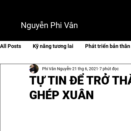
Nguyễn Phi Vân
All Posts
Kỹ năng tương lai
Phát triển bản thân
Phi Vân Nguyễn
21 thg 6, 2021
7 phút đọc
Cuộc sống & hạnh phúc
Travel
Thơ & tản 
TỰ TIN ĐỂ TRỞ 
GHÉP XUÂN
AI & Tech
AI