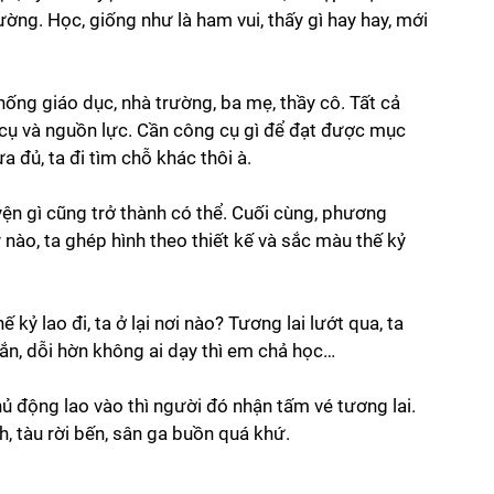
ường. Học, giống như là ham vui, thấy gì hay hay, mới 
hống giáo dục, nhà trường, ba mẹ, thầy cô. Tất cả 
 cụ và nguồn lực. Cần công cụ gì để đạt được mục 
 đủ, ta đi tìm chỗ khác thôi à. 
uyện gì cũng trở thành có thể. Cuối cùng, phương 
nào, ta ghép hình theo thiết kế và sắc màu thế kỷ 
kỷ lao đi, ta ở lại nơi nào? Tương lai lướt qua, ta 
mắn, dỗi hờn không ai dạy thì em chả học… 
hủ động lao vào thì người đó nhận tấm vé tương lai. 
, tàu rời bến, sân ga buồn quá khứ.