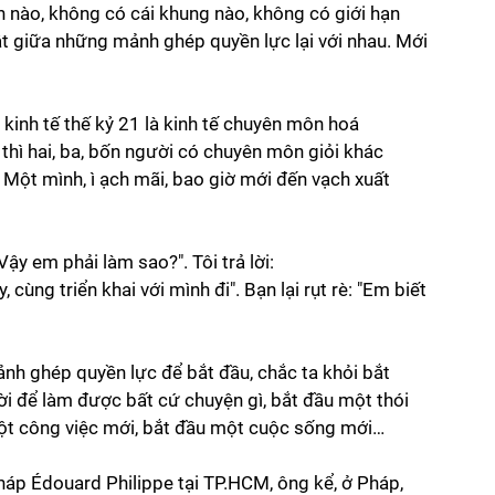
h nào, không có cái khung nào, không có giới hạn 
ật giữa những mảnh ghép quyền lực lại với nhau. Mới 
 kinh tế thế kỷ 21 là kinh tế chuyên môn hoá 
thì hai, ba, bốn người có chuyên môn giỏi khác 
 Một mình, ì ạch mãi, bao giờ mới đến vạch xuất 
Vậy em phải làm sao?". Tôi trả lời:
ùng triển khai với mình đi". Bạn lại rụt rè: "Em biết 
nh ghép quyền lực để bắt đầu, chắc ta khỏi bắt 
ời để làm được bất cứ chuyện gì, bắt đầu một thói 
ột công việc mới, bắt đầu một cuộc sống mới… 
áp Édouard Philippe tại TP.HCM, ông kể, ở Pháp, 