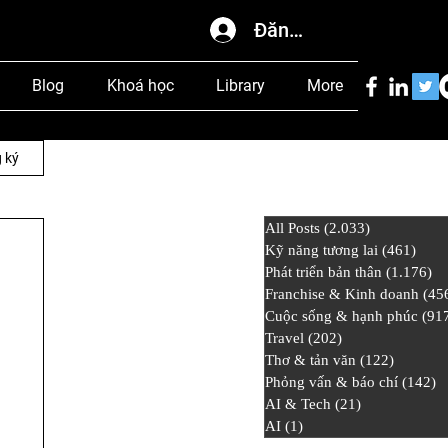
Đăng nhập
Blog
Khoá học
Library
More
 ký
All Posts
(2.033)
2.033 bài đ
Kỹ năng tương lai
(461)
461 
Phát triển bản thân
(1.176)
1.
Franchise & Kinh doanh
(45
Cuộc sống & hạnh phúc
(91
Travel
(202)
202 bài đăng
Thơ & tản văn
(122)
122 bài
Phỏng vấn & báo chí
(142)
1
AI & Tech
(21)
21 bài đăng
AI
(1)
1 bài đăng