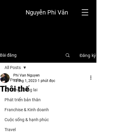
Nguyễn Phi Vân
Đăng ký
Bài đăng
All Posts
Phi Van Nguyen
All Posts
13 thg 1, 2023
1 phút đọc
Thôi thế
Kỹ năng tương lai
Phát triển bản thân
Franchise & Kinh doanh
Cuộc sống & hạnh phúc
Travel