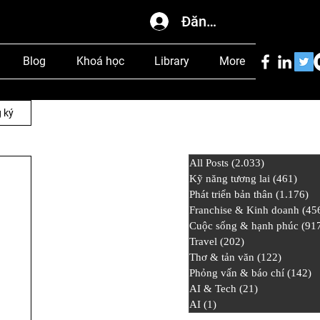
Đăng nhập
Blog
Khoá học
Library
More
 ký
All Posts
(2.033)
2.033 bài đ
Kỹ năng tương lai
(461)
461 
Phát triển bản thân
(1.176)
1.
Franchise & Kinh doanh
(45
Cuộc sống & hạnh phúc
(91
Travel
(202)
202 bài đăng
Thơ & tản văn
(122)
122 bài
Phỏng vấn & báo chí
(142)
1
AI & Tech
(21)
21 bài đăng
AI
(1)
1 bài đăng