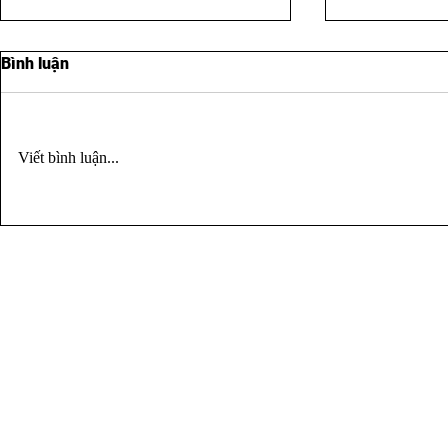
Bình luận
Viết bình luận...
BẠN SẼ GỌI AI LÚC 2 GIỜ
BẠN KHÔNG
SÁNG?
CHUYỆN NH
VÌ ĐÃ MẠN