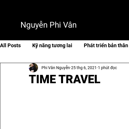
Nguyễn Phi Vân
All Posts
Kỹ năng tương lai
Phát triển bản thân
Phi Vân Nguyễn
25 thg 6, 2021
1 phút đọc
Cuộc sống & hạnh phúc
Travel
Thơ & tản 
TIME TRAVEL
AI & Tech
AI