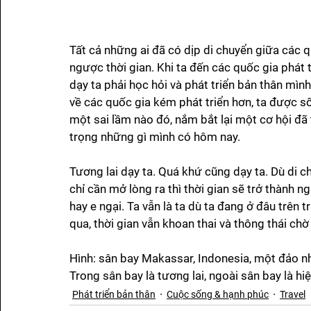
Tất cả những ai đã có dịp di chuyển giữa các qu
ngược thời gian. Khi ta đến các quốc gia phát tr
dạy ta phải học hỏi và phát triển bản thân mìn
về các quốc gia kém phát triển hơn, ta được số
một sai lầm nào đó, nắm bắt lại một cơ hội đã 
trọng những gì mình có hôm nay. 
Tương lai dạy ta. Quá khứ cũng dạy ta. Dù di chuy
chỉ cần mở lòng ra thì thời gian sẽ trở thành n
hay e ngại. Ta vẫn là ta dù ta đang ở đâu trên t
qua, thời gian vẫn khoan thai và thông thái chờ
Hình: sân bay Makassar, Indonesia, một đảo n
Trong sân bay là tương lai, ngoài sân bay là hiệ
Phát triển bản thân
Cuộc sống & hạnh phúc
Travel