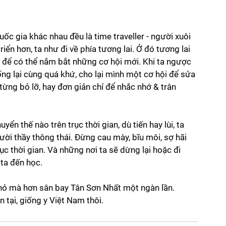
ốc gia khác nhau đều là time traveller - người xuôi 
iển hơn, ta như đi về phía tương lai. Ở đó tương lai 
h để có thể nắm bắt những cơ hội mới. Khi ta ngược 
ng lại cùng quá khứ, cho lại mình một cơ hội để sửa 
từng bỏ lỡ, hay đơn giản chỉ để nhắc nhớ & trân 
ển thế nào trên trục thời gian, dù tiến hay lùi, ta 
gười thầy thông thái. Đừng cau mày, bĩu môi, sợ hãi 
rục thời gian. Và những nơi ta sẽ dừng lại hoặc đi 
 ta đến học. 
hỏ mà hơn sân bay Tân Sơn Nhất một ngàn lần. 
n tại, giống y Việt Nam thôi.