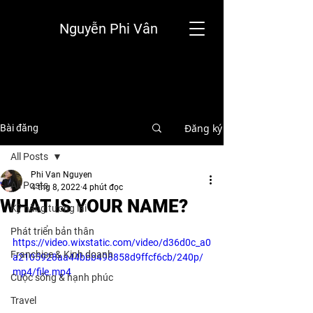
Nguyễn Phi Vân
Đăng ký
Bài đăng
All Posts
Phi Van Nguyen
All Posts
4 thg 8, 2022
4 phút đọc
WHAT IS YOUR NAME?
Kỹ năng tương lai
Phát triển bản thân
https://video.wixstatic.com/video/d36d0c_a0
Franchise & Kinh doanh
a2105928aa44bbb498858d9ffcf6cb/240p/
mp4/file.mp4
Cuộc sống & hạnh phúc
Travel