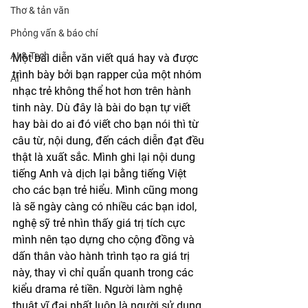
Thơ & tản văn
Phỏng vấn & báo chí
AI & Tech
Một bài diễn văn viết quá hay và được 
trình bày bởi bạn rapper của một nhóm 
AI
nhạc trẻ không thể hot hơn trên hành 
tinh này. Dù đây là bài do bạn tự viết 
hay bài do ai đó viết cho bạn nói thì từ 
câu từ, nội dung, đến cách diễn đạt đều 
thật là xuất sắc. Mình ghi lại nội dung 
tiếng Anh và dịch lại bằng tiếng Việt 
cho các bạn trẻ hiểu. Mình cũng mong 
là sẽ ngày càng có nhiều các bạn idol, 
nghệ sỹ trẻ nhìn thấy giá trị tích cực 
mình nên tạo dựng cho cộng đồng và 
dấn thân vào hành trình tạo ra giá trị 
này, thay vì chỉ quẩn quanh trong các 
kiểu drama rẻ tiền. Người làm nghệ 
thuật vĩ đại nhất luôn là người sử dụng 