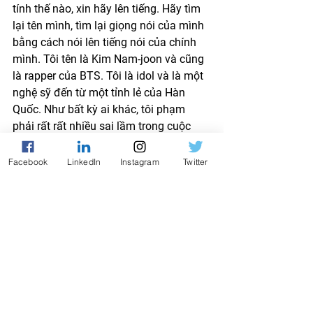
tính thế nào, xin hãy lên tiếng. Hãy tìm 
lại tên mình, tìm lại giọng nói của mình 
bằng cách nói lên tiếng nói của chính 
mình. Tôi tên là Kim Nam-joon và cũng 
là rapper của BTS. Tôi là idol và là một 
nghệ sỹ đến từ một tỉnh lẻ của Hàn 
Quốc. Như bất kỳ ai khác, tôi phạm 
phải rất rất nhiều sai lầm trong cuộc 
sống. Tôi có nhiều khuyết điểm và có 
nhiều nỗi sợ hãi. Nhưng tôi sẽ chấp 
Facebook
LinkedIn
Instagram
Twitter
nhận và học cách yêu thương bản thân 
mình, từng ngày từng ngày một. 
Tên của bạn là gì? Xin hãy lên tiếng!
AI & Tech
QUIZ MIỄN PHÍ · 2 PHÚT
Bạn thuộc kiểu nhà lãnh
đạo nào?