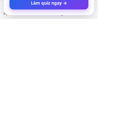
Làm quiz ngay →
Facebook
LinkedIn
Instagram
Twitter
Dựa vào thực tế phân tích của báo cáo 
này, các nhóm lao động hiện nay nên 
tích cực học ứng dụng AI, nâng cấp kỹ 
năng tương lai và tái định vị nghề 
nghiệp cấp thiết nhất chính là:
Các bạn trẻ đang chuẩn bị bước 
vào thị trường lao động
White collars - các nhân sự văn 
phòng có bằng cấp cao, chức vụ 
cao, lương cao, đặc biệt là người 
đã có gia đình và phụ nữ. 
Các bạn đang làm việc trong top 
10 nghề nghiệp chịu tác động lớn 
nhất từ AI (xem lại thông tin ở trên) 