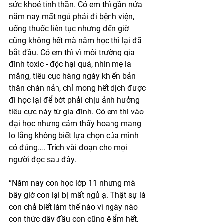
sức khoẻ tinh thần. Có em thì gần nửa 
năm nay mất ngủ phải đi bệnh viện, 
uống thuốc liên tục nhưng đến giờ 
cũng không hết mà năm học thì lại đã 
bắt đầu. Có em thì vì môi trường gia 
đình toxic - độc hại quá, nhìn mẹ la 
mắng, tiêu cực hàng ngày khiến bản 
thân chán nản, chỉ mong hết dịch được 
đi học lại để bớt phải chịu ảnh hưởng 
tiêu cực này từ gia đình. Có em thì vào 
đại học nhưng cảm thấy hoang mang 
lo lắng không biết lựa chọn của mình 
có đúng…. Trích vài đoạn cho mọi 
người đọc sau đây. 
“Năm nay con học lớp 11 nhưng mà 
bây giờ con lại bị mất ngủ ạ. Thật sự là 
con chả biết làm thế nào vì ngày nào 
con thức dậy đầu con cũng ê ẩm hết, 