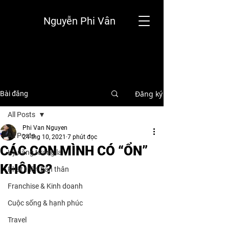
Nguyễn Phi Vân
Đăng ký
Bài đăng
All Posts
Phi Van Nguyen
All Posts
24 thg 10, 2021
7 phút đọc
CÁC CON MÌNH CÓ “ỔN”
Kỹ năng tương lai
KHÔNG?
Phát triển bản thân
Franchise & Kinh doanh
Cuộc sống & hạnh phúc
Travel