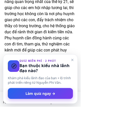
năng quan trọng nhất của thế kỷ 21, sẽ 
giúp cho các em hội nhập tương lai, thì 
trường học không còn là nơi phụ huynh 
giao phó các con, đẩy trách nhiệm cho 
thầy cô trong trường, cho hệ thống giáo 
dục để rảnh thời gian đi kiếm tiền nữa. 
Phụ huynh cần đồng hành cùng các 
con đi tìm, tham gia, thử nghiệm các 
kênh mới để giúp các con phát huy 
được tài năng và thế mạnh của mình. 
×
QUIZ MIỄN PHÍ · 2 PHÚT
🧭
Bạn thuộc kiểu nhà lãnh
Muốn các con nên “người”, phụ 
đạo nào?
huynh phải rất “người”
Khám phá kiểu lãnh đạo của bạn + lộ trình
Ủa mình bắt tụi nhỏ phải biết thương 
phát triển riêng từ Nguyễn Phi Vân.
yêu, chia sẻ, kiên nhẫn, bền bỉ, bao 
Làm quiz ngay →
dung, blah blah blah, rồi mình có được 
như vậy hay chưa? Hay mình la hét, 
Facebook
LinkedIn
Instagram
Twitter
cáu gắt, nổi cơn không kiểm soát được, 
thiếu quan tâm, bắt ép tụi nhỏ đủ thứ? 