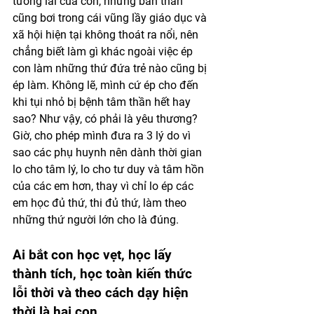
tương lai của con, nhưng bản thân 
cũng bơi trong cái vũng lầy giáo dục và 
xã hội hiện tại không thoát ra nổi, nên 
chẳng biết làm gì khác ngoài việc ép 
con làm những thứ đứa trẻ nào cũng bị 
ép làm. Không lẽ, mình cứ ép cho đến 
khi tụi nhỏ bị bệnh tâm thần hết hay 
sao? Như vậy, có phải là yêu thương? 
Giờ, cho phép mình đưa ra 3 lý do vì 
sao các phụ huynh nên dành thời gian 
lo cho tâm lý, lo cho tư duy và tâm hồn 
của các em hơn, thay vì chỉ lo ép các 
em học đủ thứ, thi đủ thứ, làm theo 
những thứ người lớn cho là đúng. 
Ai bắt con học vẹt, học lấy 
thành tích, học toàn kiến thức 
lỗi thời và theo cách dạy hiện 
thời là hại con