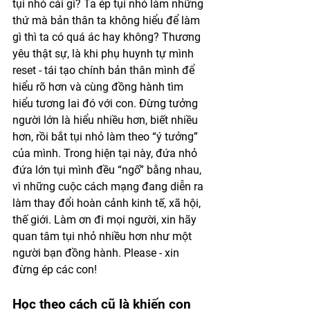
tụi nhỏ cái gì? Ta ép tụi nhỏ làm những 
thứ mà bản thân ta không hiểu để làm 
gì thì ta có quá ác hay không? Thương 
yêu thật sự, là khi phụ huynh tự mình 
reset - tái tạo chính bản thân mình để 
hiểu rõ hơn và cùng đồng hành tìm 
hiểu tương lai đó với con. Đừng tưởng 
người lớn là hiểu nhiều hơn, biết nhiều 
hơn, rồi bắt tụi nhỏ làm theo “ý tưởng” 
của mình. Trong hiện tại này, đứa nhỏ 
đứa lớn tụi mình đều “ngố” bằng nhau, 
vì những cuộc cách mạng đang diễn ra 
làm thay đổi hoàn cảnh kinh tế, xã hội, 
thế giới. Làm ơn đi mọi người, xin hãy 
quan tâm tụi nhỏ nhiều hơn như một 
người bạn đồng hành. Please - xin 
đừng ép các con! 
Học theo cách cũ là khiến con 