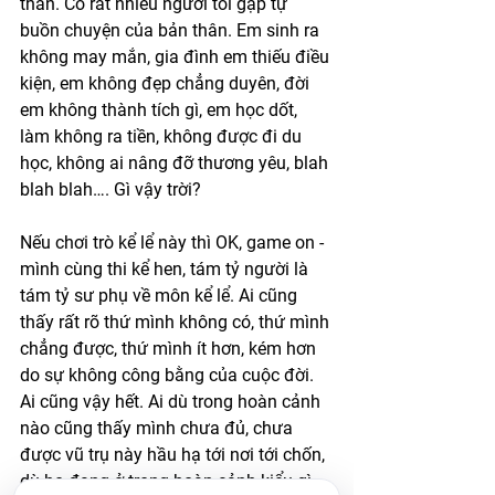
thân. Có rất nhiều người tôi gặp tự 
buồn chuyện của bản thân. Em sinh ra 
không may mắn, gia đình em thiếu điều 
kiện, em không đẹp chẳng duyên, đời 
em không thành tích gì, em học dốt, 
làm không ra tiền, không được đi du 
học, không ai nâng đỡ thương yêu, blah 
blah blah…. Gì vậy trời? 
Nếu chơi trò kể lể này thì OK, game on - 
mình cùng thi kể hen, tám tỷ người là 
tám tỷ sư phụ về môn kể lể. Ai cũng 
thấy rất rõ thứ mình không có, thứ mình 
chẳng được, thứ mình ít hơn, kém hơn 
do sự không công bằng của cuộc đời. 
Ai cũng vậy hết. Ai dù trong hoàn cảnh 
nào cũng thấy mình chưa đủ, chưa 
được vũ trụ này hầu hạ tới nơi tới chốn, 
dù họ đang ở trong hoàn cảnh kiểu gì. 