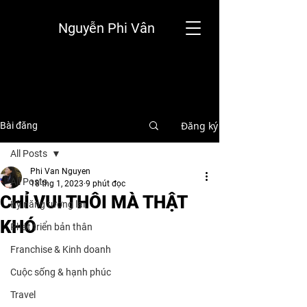
Nguyễn Phi Vân
Đăng ký
Bài đăng
All Posts
Phi Van Nguyen
All Posts
18 thg 1, 2023
9 phút đọc
CHỈ VUI THÔI MÀ THẬT
Kỹ năng tương lai
KHÓ
Phát triển bản thân
Franchise & Kinh doanh
Cuộc sống & hạnh phúc
Travel