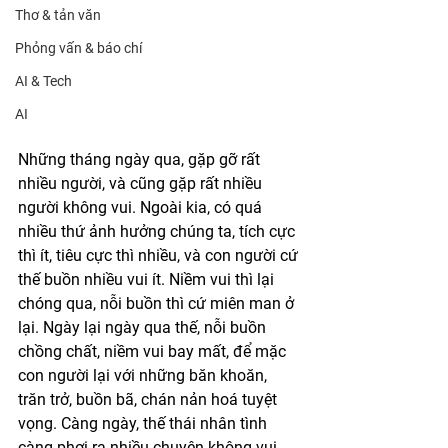
Thơ & tản văn
Phỏng vấn & báo chí
AI & Tech
AI
Những tháng ngày qua, gặp gỡ rất 
nhiều người, và cũng gặp rất nhiều 
người không vui. Ngoài kia, có quá 
nhiều thứ ảnh hưởng chúng ta, tích cực 
thì ít, tiêu cực thì nhiều, và con người cứ 
thế buồn nhiều vui ít. Niềm vui thì lại 
chóng qua, nỗi buồn thì cứ miên man ở 
lại. Ngày lại ngày qua thế, nỗi buồn 
chồng chất, niềm vui bay mất, để mặc 
con người lại với những băn khoăn, 
trăn trở, buồn bã, chán nản hoá tuyệt 
vọng. Càng ngày, thế thái nhân tình 
càng phơi ra nhiều chuyện không vui. 