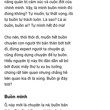
năng quản trị cảm xúc và cuộc đời của 
chính mình. Vậy, là mình buồn mình đó 
đúng không? Tự muốn, tự thất vọng, rồi 
tự buồn tự trách luôn. Là sao? Là ai 
buồn, buồn ai? Tự mình hết đó mà! 
Cho nên, thôi thôi đi, muốn hết buồn 
chuyện con người thì bản thân bớt bớt 
đi, đừng expect người ta chuyện gì, 
cũng đừng dựng chuyện để tự buồn. 
Hiểu nguyên lý này thì dần dần sẽ bỏ 
bớt được mấy thứ lu xu bu tưởng 
chừng rất liên quan nhưng chẳng hề 
liên quan kia đi là xong. Buồn gì đây 
trời? 
Buồn mình
Ô, này mới là chuyện lạ nè, buồn bản 