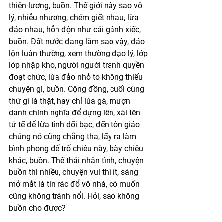
thiện lương, buồn. Thế giới này sao vô 
lý, nhiễu nhương, chém giết nhau, lừa 
đảo nhau, hỗn độn như cái gánh xiếc, 
buồn. Đất nước đang làm sao vậy, đảo 
lộn luân thường, xem thường đạo lý, lớp 
lớp nhập kho, người người tranh quyền 
đoạt chức, lừa đảo nhỏ to không thiếu 
chuyện gì, buồn. Cộng đồng, cuối cùng 
thứ gì là thật, hay chỉ lùa gà, mượn 
danh chính nghĩa để dựng lên, xài tên 
tử tế để lừa tình dối bạc, đến tôn giáo 
chúng nó cũng chẳng tha, lấy ra làm 
bình phong để trổ chiêu này, bày chiêu 
khác, buồn. Thế thái nhân tình, chuyện 
buồn thì nhiều, chuyện vui thì ít, sáng 
mở mắt là tin rác đổ vô nhà, có muốn 
cũng không tránh nổi. Hỏi, sao không 
buồn cho được?