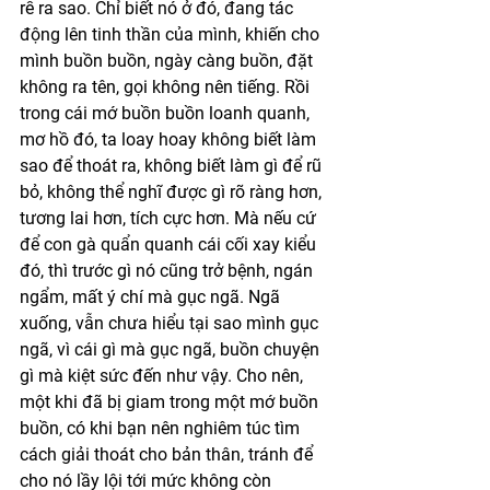
rễ ra sao. Chỉ biết nó ở đó, đang tác 
động lên tinh thần của mình, khiến cho 
mình buồn buồn, ngày càng buồn, đặt 
không ra tên, gọi không nên tiếng. Rồi 
trong cái mớ buồn buồn loanh quanh, 
mơ hồ đó, ta loay hoay không biết làm 
sao để thoát ra, không biết làm gì để rũ 
bỏ, không thể nghĩ được gì rõ ràng hơn, 
tương lai hơn, tích cực hơn. Mà nếu cứ 
để con gà quẩn quanh cái cối xay kiểu 
đó, thì trước gì nó cũng trở bệnh, ngán 
ngẩm, mất ý chí mà gục ngã. Ngã 
xuống, vẫn chưa hiểu tại sao mình gục 
ngã, vì cái gì mà gục ngã, buồn chuyện 
gì mà kiệt sức đến như vậy. Cho nên, 
một khi đã bị giam trong một mớ buồn 
buồn, có khi bạn nên nghiêm túc tìm 
cách giải thoát cho bản thân, tránh để 
cho nó lầy lội tới mức không còn 