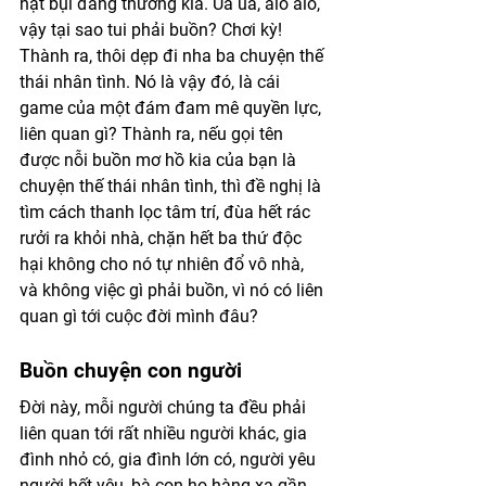
hạt bụi đáng thương kia. Ủa ủa, alo alo, 
vậy tại sao tui phải buồn? Chơi kỳ! 
Thành ra, thôi dẹp đi nha ba chuyện thế 
thái nhân tình. Nó là vậy đó, là cái 
game của một đám đam mê quyền lực, 
liên quan gì? Thành ra, nếu gọi tên 
được nỗi buồn mơ hồ kia của bạn là 
chuyện thế thái nhân tình, thì đề nghị là 
tìm cách thanh lọc tâm trí, đùa hết rác 
rưởi ra khỏi nhà, chặn hết ba thứ độc 
hại không cho nó tự nhiên đổ vô nhà, 
và không việc gì phải buồn, vì nó có liên 
quan gì tới cuộc đời mình đâu? 
Buồn chuyện con người
Đời này, mỗi người chúng ta đều phải 
liên quan tới rất nhiều người khác, gia 
đình nhỏ có, gia đình lớn có, người yêu 
người hết yêu, bà con họ hàng xa gần 