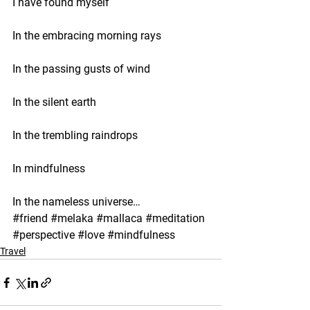
I have found myself
In the embracing morning rays
In the passing gusts of wind
In the silent earth
In the trembling raindrops
In mindfulness
In the nameless universe…
#friend
#melaka
#mallaca
#meditation
#perspective
#love
#mindfulness
Travel