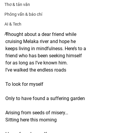
Thơ & tản văn
Phỏng vấn & báo chí
AI & Tech
AI
Thought about a dear friend while 
cruising Melaka river and hope he 
keeps living in mindfulness. Here’s to a 
friend who has been seeking himself 
for as long as I’ve known him.
I’ve walked the endless roads
To look for myself
Only to have found a suffering garden
Arising from seeds of misery…
Sitting here this morning