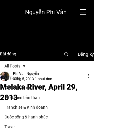
Nguyễn Phi Vân
Đăng ký
Bài đăng
All Posts
Phi Vân Nguyễn
All Posts
4 thg 5, 2013
1 phút đọc
Melaka River, April 29,
Kỹ năng tương lai
2013
Phát triển bản thân
Franchise & Kinh doanh
Cuộc sống & hạnh phúc
Travel