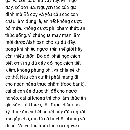
gái và con dâu. Bà vẫy tay, Phi ngồi 
đây, kế bên Bà. Nguyên tắc của gia 
đình mà Bà dạy và yêu cầu các con 
cháu làm đúng là, ăn hết không được 
bỏ mứa, không được phí phạm thức ăn 
thức uống, vì chúng ta may mắn lắm 
mới được Alah ban cho sự đủ đầy, 
trong khi nhiều người trên thế giới hãy 
còn thiếu thốn. Do đó, phải học cách 
biết ơn vì sự đủ đầy đó, học cách tiết 
kiệm, không phung phí, và chia sẻ khi 
có thể. Nếu còn dư thì phải mang đi 
cho ngân hàng thực phẩm (food bank), 
cái gì còn ăn được thì để cho người 
nghèo, cái gì không thì cho làm thức ăn 
gia súc. Là khách, tôi được chăm hơi 
kỹ, thức ăn cứ hết người này đến người 
kia gắp cho, dù đã cố từ chối nhưng vô 
dụng. Và cứ thế tuân thủ cái nguyên 