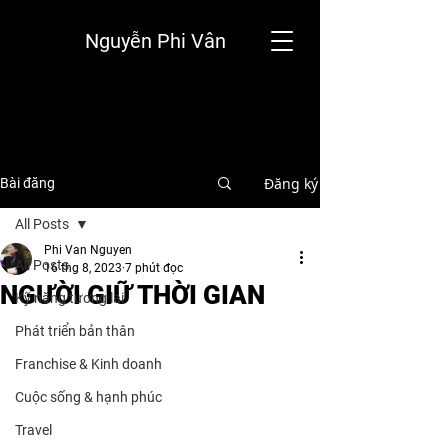
Nguyễn Phi Vân
Đăng ký
Bài đăng
All Posts
Phi Van Nguyen
All Posts
16 thg 8, 2023
7 phút đọc
NGƯỜI GIỮ THỜI GIAN
Kỹ năng tương lai
Phát triển bản thân
Franchise & Kinh doanh
Cuộc sống & hạnh phúc
Travel