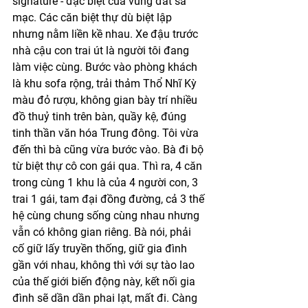
signature - đặc biệt của vùng đất sa 
mạc. Các căn biệt thự dù biệt lập 
nhưng nằm liền kề nhau. Xe đậu trước 
nhà cậu con trai út là người tôi đang 
làm việc cùng. Bước vào phòng khách 
là khu sofa rộng, trải thảm Thổ Nhĩ Kỳ 
màu đỏ rượu, không gian bày trí nhiều 
đồ thuỷ tinh trên bàn, quầy kệ, đúng 
tinh thần văn hóa Trung đông. Tôi vừa 
đến thì bà cũng vừa bước vào. Bà đi bộ 
từ biệt thự cô con gái qua. Thì ra, 4 căn 
trong cùng 1 khu là của 4 người con, 3 
trai 1 gái, tam đại đồng đường, cả 3 thế 
hệ cùng chung sống cùng nhau nhưng 
vẫn có không gian riêng. Bà nói, phải 
cố giữ lấy truyền thống, giữ gia đình 
gần với nhau, không thì với sự tào lao 
của thế giới biến động này, kết nối gia 
đình sẽ dần dần phai lạt, mất đi. Càng 