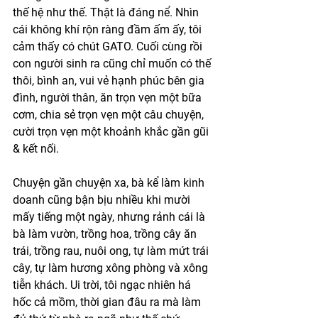
thế hệ như thế. Thật là đáng nể. Nhìn 
cái không khí rộn ràng đầm ấm ấy, tôi 
cảm thấy có chút GATO. Cuối cùng rồi 
con người sinh ra cũng chỉ muốn có thế 
thôi, bình an, vui vẻ hạnh phúc bên gia 
đình, người thân, ăn trọn vẹn một bữa 
cơm, chia sẻ trọn vẹn một câu chuyện, 
cười trọn vẹn một khoảnh khắc gần gũi 
& kết nối. 
Chuyện gần chuyện xa, bà kể làm kinh 
doanh cũng bận bịu nhiều khi mười 
mấy tiếng một ngày, nhưng rảnh cái là 
bà làm vườn, trồng hoa, trồng cây ăn 
trái, trồng rau, nuôi ong, tự làm mứt trái 
cây, tự làm hương xông phòng và xông 
tiễn khách. Ui trời, tôi ngạc nhiên há 
hốc cả mồm, thời gian đâu ra mà làm 