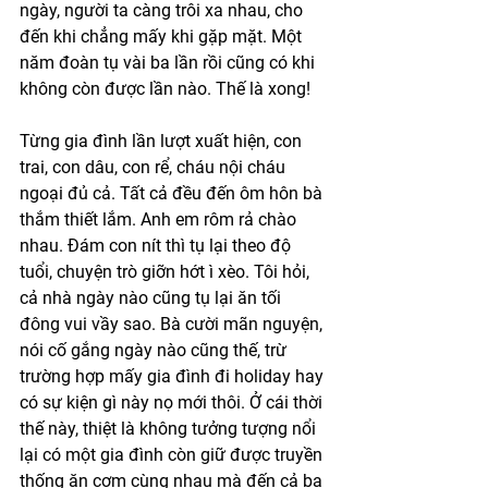
ngày, người ta càng trôi xa nhau, cho 
đến khi chẳng mấy khi gặp mặt. Một 
năm đoàn tụ vài ba lần rồi cũng có khi 
không còn được lần nào. Thế là xong!
Từng gia đình lần lượt xuất hiện, con 
trai, con dâu, con rể, cháu nội cháu 
ngoại đủ cả. Tất cả đều đến ôm hôn bà 
thắm thiết lắm. Anh em rôm rả chào 
nhau. Đám con nít thì tụ lại theo độ 
tuổi, chuyện trò giỡn hớt ì xèo. Tôi hỏi, 
cả nhà ngày nào cũng tụ lại ăn tối 
đông vui vầy sao. Bà cười mãn nguyện, 
nói cố gắng ngày nào cũng thế, trừ 
trường hợp mấy gia đình đi holiday hay 
có sự kiện gì này nọ mới thôi. Ở cái thời 
thế này, thiệt là không tưởng tượng nổi 
lại có một gia đình còn giữ được truyền 
thống ăn cơm cùng nhau mà đến cả ba 