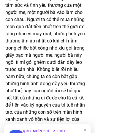
tâm sức và tình yêu thương của một 
người mẹ, một người bà vào làm cho 
con cháu. Người ta có thể mua những 
món quà đắt tiền nhất trên thế giới để 
tặng nhau vì mày mặt, nhưng tình yêu 
thương ấm áp nhất có khi chỉ nằm 
trong chiếc bột xông nhỏ xíu gói trong 
giấy bạc mà người mẹ, người bà này 
ngồi tỉ mỉ gói ghém dưới dàn dây leo 
trước sân nhà. Không biết rồi nhiều 
năm nữa, chúng ta có còn bắt gặp 
những hình ảnh đong đầy yêu thương 
như thế, hay loài người rồi sẽ bỏ qua 
hết tất cả những gì được cho là cũ kỹ, 
để tiến vào kỷ nguyên của trì tuệ nhân 
tạo, của những con số trên màn hình 
xanh xanh vô hồn và sự tiện lợi của 
những chiếc nút bấm on off trên chính 
×
QUIZ MIỄN PHÍ · 2 PHÚT