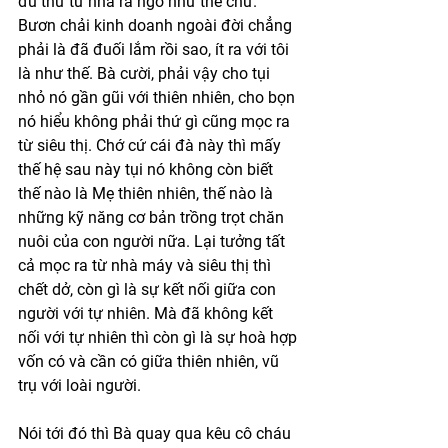
đủ thứ từ nhà ra ngõ như thế chứ. 
Bươn chải kinh doanh ngoài đời chẳng 
phải là đã đuối lắm rồi sao, ít ra với tôi 
là như thế. Bà cười, phải vậy cho tụi 
nhỏ nó gần gũi với thiên nhiên, cho bọn 
nó hiểu không phải thứ gì cũng mọc ra 
từ siêu thị. Chớ cứ cái đà này thì mấy 
thế hệ sau này tụi nó không còn biết 
thế nào là Mẹ thiên nhiên, thế nào là 
những kỹ năng cơ bản trồng trọt chăn 
nuôi của con người nữa. Lại tưởng tất 
cả mọc ra từ nhà máy và siêu thị thì 
chết dở, còn gì là sự kết nối giữa con 
người với tự nhiên. Mà đã không kết 
nối với tự nhiên thì còn gì là sự hoà hợp 
vốn có và cần có giữa thiên nhiên, vũ 
trụ với loài người. 
Nói tới đó thì Bà quay qua kêu cô cháu 