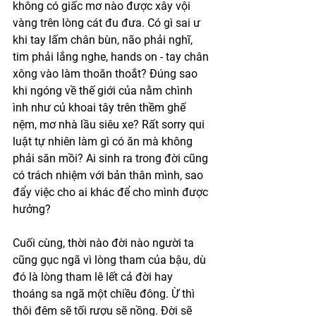
không có giấc mơ nào được xây vội 
vàng trên lòng cát đu đưa. Có gì sai ư 
khi tay lấm chân bùn, não phải nghĩ, 
tim phải lắng nghe, hands on - tay chân 
xông vào làm thoăn thoắt? Đúng sao 
khi ngóng về thế giới của nằm chình 
ình như củ khoai tây trên thềm ghế 
nệm, mơ nhà lầu siêu xe? Rất sorry qui 
luật tự nhiên làm gì có ăn mà không 
phải săn mồi? Ai sinh ra trong đời cũng 
có trách nhiệm với bản thân mình, sao 
đẩy việc cho ai khác để cho mình được 
hưởng?
Cuối cùng, thời nào đời nào người ta 
cũng gục ngã vì lòng tham của bậu, dù 
đó là lòng tham lê lết cả đời hay 
thoáng sa ngã một chiều đông. Ừ thì 
thôi đêm sẽ tối rượu sẽ nồng. Đời sẽ 