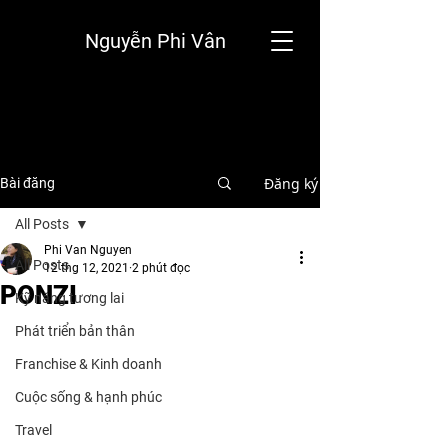
Nguyễn Phi Vân
Đăng ký
Bài đăng
All Posts
Phi Van Nguyen
All Posts
12 thg 12, 2021
2 phút đọc
PONZI
Kỹ năng tương lai
Phát triển bản thân
Franchise & Kinh doanh
Cuộc sống & hạnh phúc
Travel