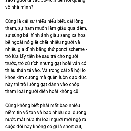
sao người ta vác 30-40% tiền lời quăng 
vô nhà mình?
Cũng là cái sự thiếu hiểu biết, cái lòng 
tham, sự ham muốn làm giàu qua đêm, 
sự sùng bái hình ảnh giàu sang xa hoa 
bề ngoài nó giết chết nhiều người và 
nhiều gia đình bằng thứ ponzi scheme - 
trò lừa lấy tiền kẻ sau trả cho người 
trước, trò cũ rích nhưng gạt hoài vẫn có 
thiêu thân té vào. Và trong cái xã hội lo 
khoe kim cương mà quên luôn đạo đức 
này thì trò lường gạt đánh vào chóp 
tham loài người diễn hoài không cũ. 
Cũng không biết phải mất bao nhiêu 
niềm tin vỡ tan và bao nhiêu đại dương 
nước mắt nữa thì loài người mới ngộ ra 
cuộc đời này không có gì là short cut, 