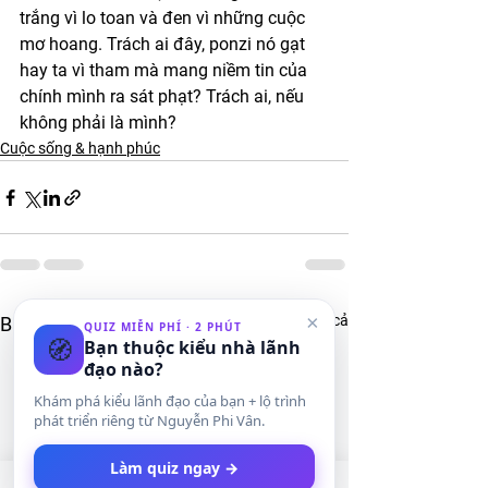
trắng vì lo toan và đen vì những cuộc 
mơ hoang. Trách ai đây, ponzi nó gạt 
hay ta vì tham mà mang niềm tin của 
chính mình ra sát phạt? Trách ai, nếu 
không phải là mình?
Cuộc sống & hạnh phúc
×
Xem tất cả
Bài đăng gần đây
QUIZ MIỄN PHÍ · 2 PHÚT
🧭
Bạn thuộc kiểu nhà lãnh
đạo nào?
Khám phá kiểu lãnh đạo của bạn + lộ trình
phát triển riêng từ Nguyễn Phi Vân.
Làm quiz ngay →