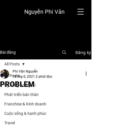
Nguyễn Phi Vân
Đăng ký
Bài đăng
All Posts
Phi Vân Nguyễn
All Posts
18 thg 6, 2021
2 phút đọc
PROBLEM
Kỹ năng tương lai
Phát triển bản thân
Franchise & Kinh doanh
Cuộc sống & hạnh phúc
Travel